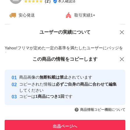
（
2
）
本人確認済
シリーズ世代：GeForce RTX 5000
安心発送
取引実績1+
メモリ容量：16 GB
メモリバス：256 bit
ユーザーの実績について
価格の相談
商品への質問
出力端子：HDMI 1ポート DisplayPort 3ポート
補助電源：16pin
商品への質問からの値下げ交渉、不適切なカテゴリ変更依頼は禁止です
Yahoo!フリマが定めた一定の基準を満たしたユーザーにバッジを
冷却ファン：空冷（トリプルファン）
付与しています
この商品をみている人にオススメ
この商品の情報をコピーします
安心取引出品者
専有スロット：2.5 スロット
最大10%対象
最大10%対象
最大10%対象
幅（長さ）：303 mm
Yahoo!フリマの基準をクリアした安
安心取引出品者
商品画像の
無断転載は禁止
されています
心・安全なユーザーです
コピーされた情報は
必ずご自身の商品に合わせて編集
取引実績
してください
コピーは
1商品につき1回
です
このユーザーはYahoo!フリマの取
取引実績◯+
いいね！
いいね！
209,000
円
99,800
円
209,000
円
引を完了させた実績があります
商品情報コピー機能について
このユーザーは他フリマサービス
他フリマ実績◯+
出品ページへ
での取引実績があります