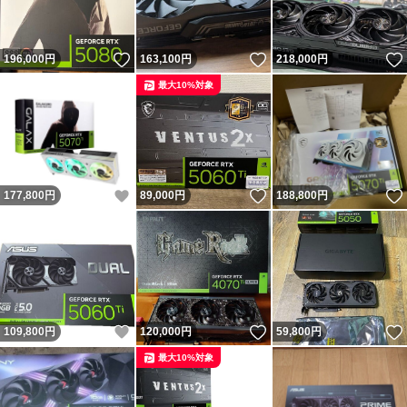
いいね！
いいね！
196,000
円
163,100
円
218,000
円
最大10%対象
いいね！
いいね！
177,800
円
89,000
円
188,800
円
いいね！
いいね！
109,800
円
120,000
円
59,800
円
最大10%対象