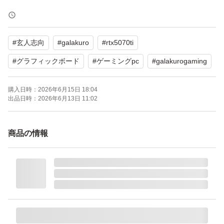
内外箱、付属品、説明書すべてあり。
#
玄人志向
#
galakuro
#
rtx5070ti
※外箱の一部に、画像のとおり傷があります。
内箱、本体、付属品すべて揃っております。
#
グラフィックボード
#
ゲーミングpc
#
galakurogaming
購入日時：
2026年6月15日 18:04
【ブランド】GALAKURO GAMING
出品日時：
2026年6月13日 11:02
【商品の状態】未使用に近い
【モデル】GeForce RTX 5070Ti
商品の情報
よろしくお願いいたします。
--
GG-RTX5070Ti-E16GB/OC/TP ［玄人志向 GALAKURO G
AMING NVIDIA GeForce RTX 5070 Ti トリプルファン搭
載 オーバークロック グラフィックボード］