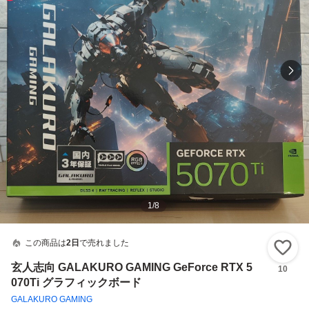
1
/
8
この商品は
2日
で売れました
い
玄人志向 GALAKURO GAMING GeForce RTX 5
10
070Ti グラフィックボード
GALAKURO GAMING