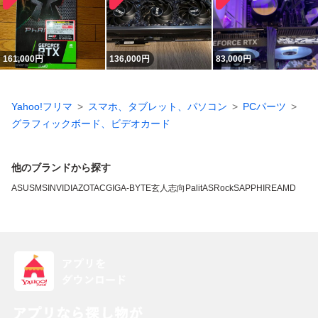
161,000
円
136,000
円
83,000
円
Yahoo!フリマ
スマホ、タブレット、パソコン
PCパーツ
グラフィックボード、ビデオカード
他のブランドから探す
ASUS
MSI
NVIDIA
ZOTAC
GIGA-BYTE
玄人志向
Palit
ASRock
SAPPHIRE
AMD