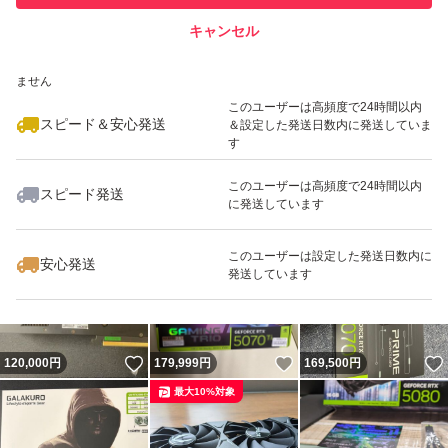
キャンセル
スピード&安心発送
いいね！
いいね！
168,000
※このバッジは実績に基づく表示であり、発送を保証しているものではあり
円
100,000
円
200,000
円
ません
このユーザーは高頻度で24時間以内
スピード＆安心発送
＆設定した発送日数内に発送していま
す
このユーザーは高頻度で24時間以内
スピード発送
に発送しています
いいね！
いいね！
106,000
円
225,000
円
180,000
円
このユーザーは設定した発送日数内に
安心発送
発送しています
いいね！
いいね！
120,000
円
179,999
円
169,500
円
最大10%対象