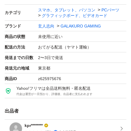
ブランド：玄人志向 GALAKURO GAMING
スマホ、タブレット、パソコン
PCパーツ
カテゴリ
グラフィックボード、ビデオカード
シリーズ世代：GeForce RTX 5000
メモリ容量：16.0 GB
ブランド
玄人志向
GALAKURO GAMING
メモリバス：256.0 bit
商品の状態
未使用に近い
出力端子：HDMI 1ポート DisplayPort 3ポート
配送の方法
おてがる配送（ヤマト運輸）
補助電源：16pin
発送までの日数
2〜3日で発送
冷却ファン：空冷（トリプルファン）
発送元の地域
東京都
専有スロット：2.5 スロット
商品ID
z625975676
幅（長さ）：303.0 mm
Yahoo!フリマは全品送料無料・匿名配送
代金は運営が一旦預かり、評価後、出品者に支払われます
GG-RTX5070Ti-E16GB/OC/TP ［玄人志向 GALAKURO G
AMING NVIDIA GeForce RTX 5070 Ti トリプルファン搭
出品者
載 オーバークロック グラフィックボード］
kpr********
ブランド：玄人志向 GALAKURO GAMING