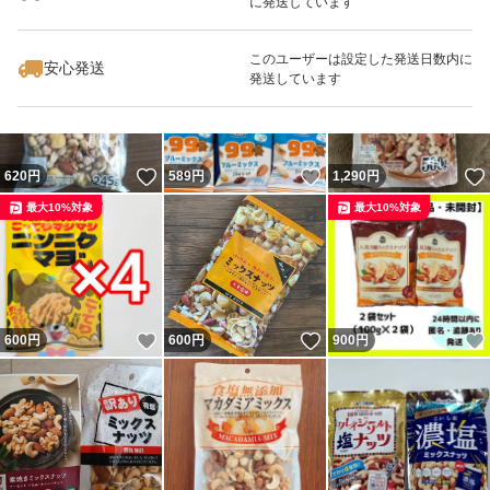
に発送しています
いいね！
いいね！
1,280
円
777
円
620
円
最大10%対象
このユーザーは設定した発送日数内に
安心発送
発送しています
いいね！
いいね！
620
円
589
円
1,290
円
最大10%対象
最大10%対象
いいね！
いいね！
600
円
600
円
900
円