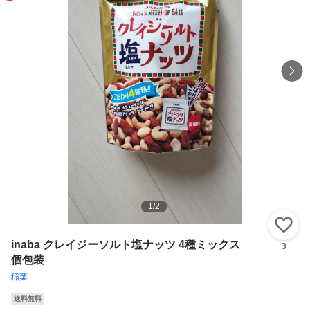
1
/
2
い
inaba クレイジーソルト塩ナッツ 4種ミックス
3
個包装
稲葉
送料無料