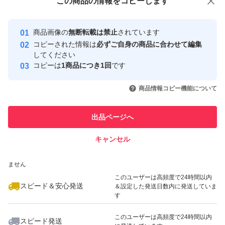
この商品をみている人にオススメ
この商品の情報をコピーします
安心取引出品者
最大10%対象
最大10%対象
Yahoo!フリマの基準をクリアした安
安心取引出品者
商品画像の
無断転載は禁止
されています
心・安全なユーザーです
コピーされた情報は
必ずご自身の商品に合わせて編集
取引実績
してください
コピーは
1商品につき1回
です
このユーザーはYahoo!フリマの取
取引実績◯+
いいね！
いいね！
1,190
円
680
円
650
円
引を完了させた実績があります
商品情報コピー機能について
最大10%対象
最大10%対象
最大10%対象
このユーザーは他フリマサービス
他フリマ実績◯+
出品ページへ
での取引実績があります
キャンセル
スピード&安心発送
いいね！
いいね！
600
※このバッジは実績に基づく表示であり、発送を保証しているものではあり
円
800
円
900
円
ません
このユーザーは高頻度で24時間以内
スピード＆安心発送
＆設定した発送日数内に発送していま
す
このユーザーは高頻度で24時間以内
スピード発送