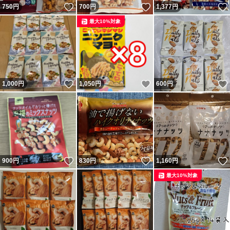
いいね！
いいね！
750
円
700
円
1,377
円
最大10%対象
いいね！
いいね！
1,000
円
1,050
円
600
円
いいね！
いいね！
900
円
830
円
1,160
円
最大10%対象