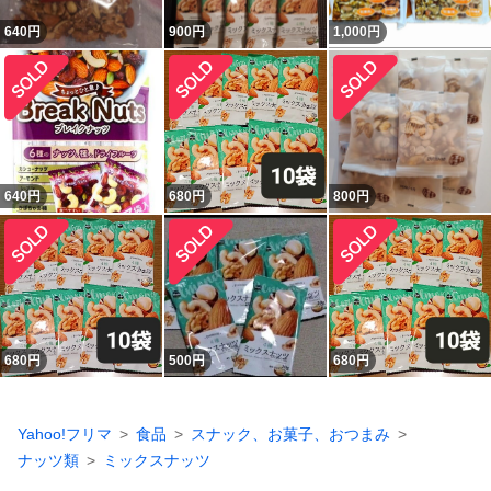
640
円
900
円
1,000
円
640
円
680
円
800
円
680
円
500
円
680
円
Yahoo!フリマ
食品
スナック、お菓子、おつまみ
ナッツ類
ミックスナッツ