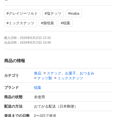
ポスト投函発送となります。
#
クレイジーソルト
#
塩ナッツ
#
inaba
割れ欠けなどご了承ください。
よろしくお願いいたします。
#
ミックスナッツ
#
個包装
#
稲葉
購入日時：
2026年6月22日 15:32
出品日時：
2026年6月13日 10:48
商品の情報
食品
スナック、お菓子、おつまみ
カテゴリ
ナッツ類
ミックスナッツ
ブランド
稲葉
商品の状態
未使用
配送の方法
おてがる配送（日本郵便）
発送までの日数
2〜3日で発送