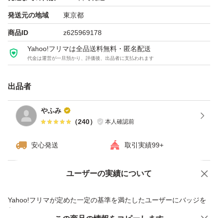
発送元の地域
東京都
商品ID
z625969178
Yahoo!フリマは全品送料無料・匿名配送
代金は運営が一旦預かり、評価後、出品者に支払われます
出品者
やふみ
（
240
）
本人確認前
安心発送
取引実績99+
ユーザーの実績について
価格の相談
商品への質問
商品への質問からの値下げ交渉、不適切なカテゴリ変更依頼は禁止です
Yahoo!フリマが定めた一定の基準を満たしたユーザーにバッジを
付与しています