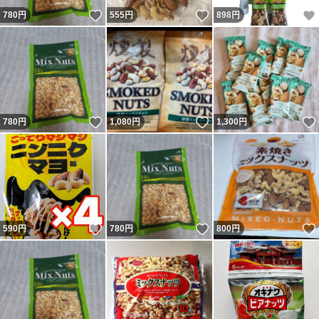
いいね！
いいね！
780
円
555
円
898
円
いいね！
いいね！
780
円
1,080
円
1,300
円
いいね！
いいね！
590
円
780
円
800
円