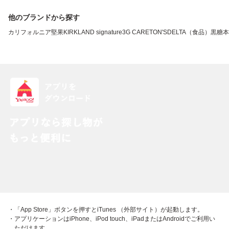
他のブランドから探す
カリフォルニア堅果
KIRKLAND signature
3G CARE
TON'S
DELTA（食品）
黒糖本
・「App Store」ボタンを押すとiTunes （外部サイト）が起動します。
・アプリケーションはiPhone、iPod touch、iPadまたはAndroidでご利用い
ただけます。