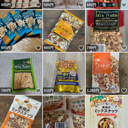
いいね！
いいね！
900
円
500
円
660
円
いいね！
いいね！
600
円
600
円
799
円
いいね！
いいね！
780
円
610
円
1,350
円