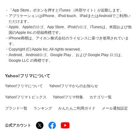
・「App Store」ボタンを押すとiTunes （外部サイト）が起動します。
・アプリケーションはiPhone、iPod touch、iPadまたはAndroidでご利用い
ただけます。
・Apple、Appleのロゴ、App Store、iPodのロゴ、iTunesは、米国および他
国のApple Inc.の登録商標です。
・iPhone商標は、アイホン株式会社のライセンスに基づき使用されていま
す。
・Copyright (C) Apple Inc. All rights reserved.
・Android、Androidロゴ、Google Play 、および Google Play ロゴは、
Google LLC の商標です。
Yahoo!フリマについて
Yahoo!フリマについて
Yahoo!フリマからのお知らせ
Yahoo!フリマトピックス
Yahoo!フリマ特集
カテゴリ一覧
ブランド一覧
ランキング
かんたんご利用ガイド
メール通知設定
公式アカウント