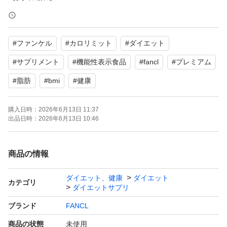
自宅にペットや喫煙者はおりません、
#
ファンケル
#
カロリミット
#
ダイエット
よろしくお願いいたします。
#
サプリメント
#
機能性表示食品
#
fancl
#
プレミアム
#
脂肪
#
bmi
#
健康
購入日時：
2026年6月13日 11:37
出品日時：
2026年6月13日 10:46
商品の情報
ダイエット、健康
ダイエット
カテゴリ
ダイエットサプリ
ブランド
FANCL
商品の状態
未使用