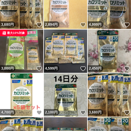
いいね！
いいね！
3,680
円
2,894
円
4,999
円
最大10%対象
いいね！
いいね！
3,000
円
4,599
円
2,450
円
いいね！
いいね！
4,700
円
2,100
円
3,680
円