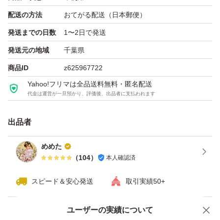
配送の方法
おてがる配送（日本郵便）
発送までの日数
1〜2日で発送
発送元の地域
千葉県
商品ID
z625967722
Yahoo!フリマは全品送料無料・匿名配送
代金は運営が一旦預かり、評価後、出品者に支払われます
出品者
めめた
（
104
）
本人確認済
スピード＆安心発送
取引実績50+
ユーザーの実績について
価格の相談
商品への質問