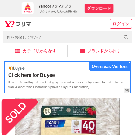
ログイン
カテゴリから探す
ブランドから探す
Overseas Visitors
Click here for Buyee
Buyee - A multilingual purchasing agent service operated by tenso, featuring items
from JDirectItems Fleamarket (provided by LY Corporation)