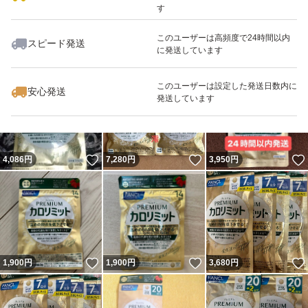
す
このユーザーは高頻度で24時間以内
スピード発送
に発送しています
いいね！
いいね！
4,500
円
4,599
円
4,650
円
このユーザーは設定した発送日数内に
安心発送
発送しています
いいね！
いいね！
4,086
円
7,280
円
3,950
円
いいね！
いいね！
1,900
円
1,900
円
3,680
円