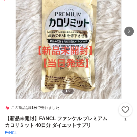
1
/
2
この商品は
51分
で売れました
い
【新品未開封】FANCL ファンケル プレミアム
1
カロリミット 40日分 ダイエットサプリ
FANCL