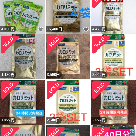
いいね！
いいね！
4,050
円
16,400
円
4,475
円
4,480
円
3,500
円
2,600
円
3,899
円
2,600
円
3,899
円