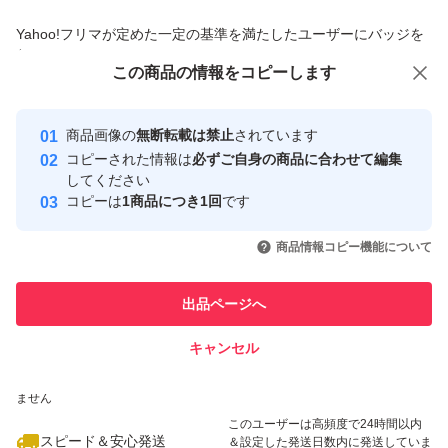
商品への質問からの値下げ交渉、不適切なカテゴリ変更依頼は禁止です
Yahoo!フリマが定めた一定の基準を満たしたユーザーにバッジを
付与しています
この商品をみている人にオススメ
この商品の情報をコピーします
安心取引出品者
最大10%対象
最大10%対象
Yahoo!フリマの基準をクリアした安
安心取引出品者
商品画像の
無断転載は禁止
されています
心・安全なユーザーです
コピーされた情報は
必ずご自身の商品に合わせて編集
取引実績
してください
コピーは
1商品につき1回
です
このユーザーはYahoo!フリマの取
取引実績◯+
いいね！
いいね！
4,475
円
4,480
円
4,500
円
引を完了させた実績があります
商品情報コピー機能について
最大10%対象
このユーザーは他フリマサービス
他フリマ実績◯+
出品ページへ
での取引実績があります
キャンセル
スピード&安心発送
いいね！
いいね！
4,800
※このバッジは実績に基づく表示であり、発送を保証しているものではあり
円
2,250
円
4,480
円
ません
このユーザーは高頻度で24時間以内
スピード＆安心発送
＆設定した発送日数内に発送していま