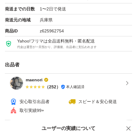
発送までの日数
1〜2日で発送
発送元の地域
兵庫県
商品ID
z625962754
Yahoo!フリマは全品送料無料・匿名配送
代金は運営が一旦預かり、評価後、出品者に支払われます
出品者
maenori
（
252
）
本人確認済
安心取引出品者
スピード＆安心発送
取引実績99+
ユーザーの実績について
価格の相談
商品への質問