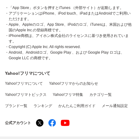
・「App Store」ボタンを押すとiTunes （外部サイト）が起動します。
・アプリケーションはiPhone、iPod touch、iPadまたはAndroidでご利用い
ただけます。
・Apple、Appleのロゴ、App Store、iPodのロゴ、iTunesは、米国および他
国のApple Inc.の登録商標です。
・iPhone商標は、アイホン株式会社のライセンスに基づき使用されていま
す。
・Copyright (C) Apple Inc. All rights reserved.
・Android、Androidロゴ、Google Play 、および Google Play ロゴは、
Google LLC の商標です。
Yahoo!フリマについて
Yahoo!フリマについて
Yahoo!フリマからのお知らせ
Yahoo!フリマトピックス
Yahoo!フリマ特集
カテゴリ一覧
ブランド一覧
ランキング
かんたんご利用ガイド
メール通知設定
公式アカウント