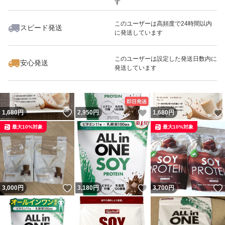
す
このユーザーは高頻度で24時間以内
スピード発送
に発送しています
いいね！
いいね！
2,700
円
7,980
円
2,980
円
このユーザーは設定した発送日数内に
安心発送
発送しています
いいね！
いいね！
1,680
円
2,950
円
1,680
円
最大10%対象
最大10%対象
いいね！
いいね！
3,000
円
3,180
円
3,700
円