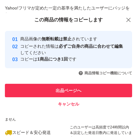
商品への質問からの値下げ交渉、不適切なカテゴリ変更依頼は禁止です
Yahoo!フリマが定めた一定の基準を満たしたユーザーにバッジを
付与しています
この商品をみている人にオススメ
この商品の情報をコピーします
安心取引出品者
最大10%対象
最大10%対象
Yahoo!フリマの基準をクリアした安
安心取引出品者
商品画像の
無断転載は禁止
されています
心・安全なユーザーです
コピーされた情報は
必ずご自身の商品に合わせて編集
取引実績
してください
コピーは
1商品につき1回
です
このユーザーはYahoo!フリマの取
取引実績◯+
いいね！
いいね！
2,650
円
2,800
円
2,700
円
引を完了させた実績があります
商品情報コピー機能について
最大10%対象
このユーザーは他フリマサービス
他フリマ実績◯+
出品ページへ
での取引実績があります
キャンセル
スピード&安心発送
いいね！
いいね！
2,790
※このバッジは実績に基づく表示であり、発送を保証しているものではあり
円
2,750
円
2,800
円
ません
最大10%対象
このユーザーは高頻度で24時間以内
スピード＆安心発送
＆設定した発送日数内に発送していま