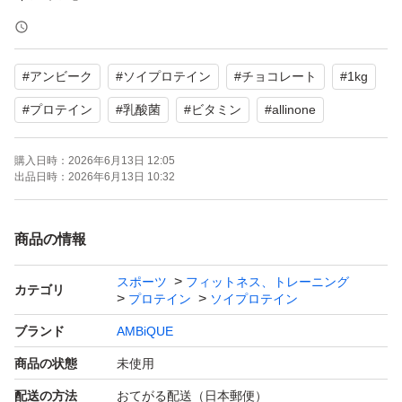
【追及された溶けやすさ】 シェイカー(別売り)の使用でよ
り溶けやすく！混ぜても泡立ちにくく滑らかな口当たり。
#
アンビーク
#
ソイプロテイン
#
チョコレート
#
1kg
ダマにならないような独自配合で、最後まで”ゴクゴク”お
召し上がりいただけます。
#
プロテイン
#
乳酸菌
#
ビタミン
#
allinone
【こんな人におすすめ】 ソイプロテイン100％使用で、程
購入日時：
2026年6月13日 12:05
よい筋肉で引き締まったカラダを目指す方に。
出品日時：
2026年6月13日 10:32
商品の情報
スポーツ
フィットネス、トレーニング
カテゴリ
プロテイン
ソイプロテイン
ブランド
AMBiQUE
商品の状態
未使用
配送の方法
おてがる配送（日本郵便）