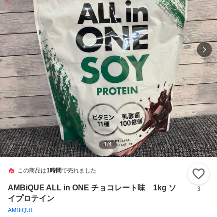
1
/
4
この商品は
1時間
で売れました
い
AMBiQUE ALL in ONE チョコレート味 1kg ソ
3
イプロテイン
AMBiQUE