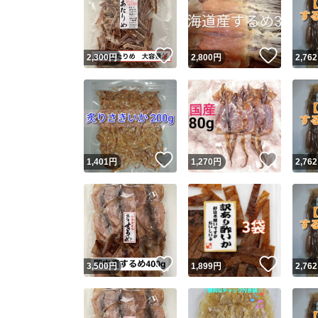
いいね！
いいね
2,300
円
2,800
円
2,762
いいね！
いいね
1,401
円
1,270
円
2,762
Yaho
安心取引
安心
いいね！
いいね
3,500
円
1,899
円
2,762
取引実績
取引