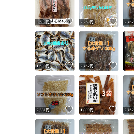
他フ
いいね！
いいね
3,500
円
2,250
円
2,762
スピード
※このバッ
スピ
いいね！
いいね
1,600
円
2,762
円
3,200
スピ
安心
いいね！
いいね
2,331
円
1,899
円
2,762