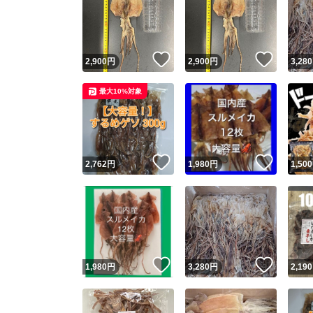
いいね！
いいね
2,900
円
2,900
円
3,280
最大10%対象
いいね！
いいね
2,762
円
1,980
円
1,500
いいね！
いいね
1,980
円
3,280
円
2,190