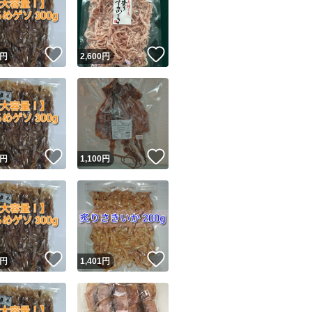
！
いいね！
いいね！
円
2,600
円
ユーザーの実績について
！
いいね！
いいね！
円
1,100
円
o!フリマが定めた一定の基準を満たしたユーザーにバッジを付与しています
出品者
この商品の情報をコピーします
取引出品者
Yahoo!フリマの基準をクリアした安心・安全なユーザーです
！
いいね！
いいね！
商品画像の
無断転載は禁止
されています
円
1,401
円
コピーされた情報は
必ずご自身の商品に合わせて編集
してください
コピーは
1商品につき1回
です
実績◯+
このユーザーはYahoo!フリマの取引を完了させた実績があり