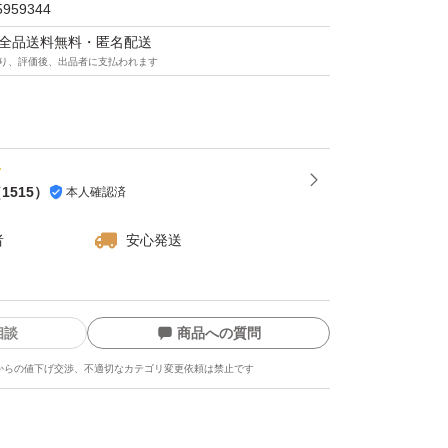
5959344
マは全品送料無料・匿名配送
り、評価後、出品者に支払われます
（
1515
）
本人確認済
者
安心発送
相談
商品への質問
からの値下げ交渉、不適切なカテゴリ変更依頼は禁止です