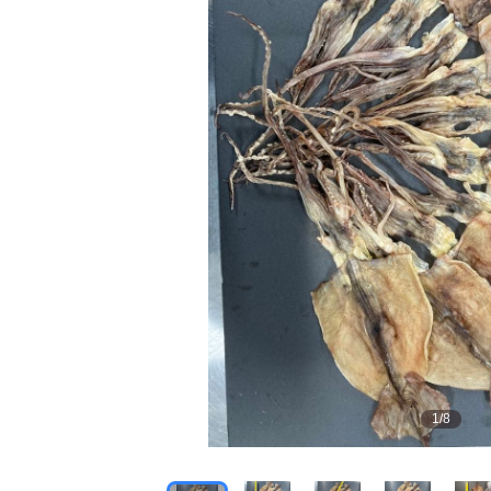
1
/
8