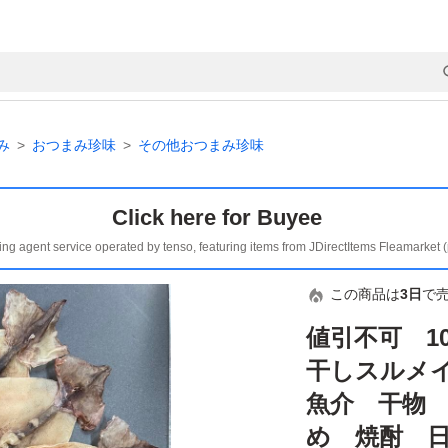
み
おつまみ珍味
その他おつまみ珍味
Click here for Buyee
ing agent service operated by tenso, featuring items from JDirectItems Fleamarket 
この商品は
3日
で
値引不可 10
干しスルメ
魚介 干物
め 焼酎 