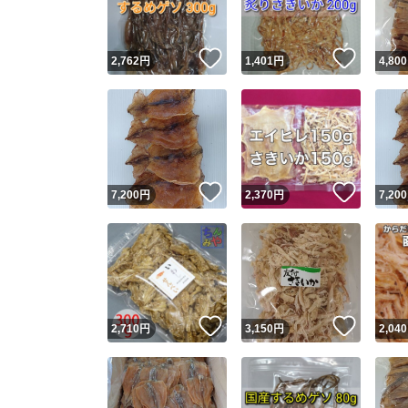
いいね！
いいね
2,762
円
1,401
円
4,800
いいね！
いいね
7,200
円
2,370
円
7,200
いいね！
いいね
2,710
円
3,150
円
2,040