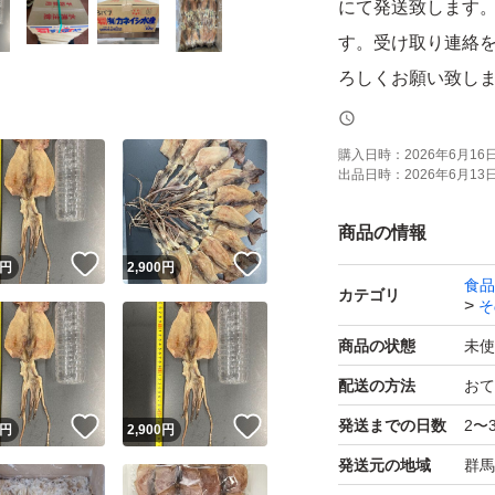
にて発送致します
す。受け取り連絡
ろしくお願い致し
ます。またこちら
ッセージは極力控
購入日時：
2026年6月16日 
出品日時：
2026年6月13日 
商品の情報
！
いいね！
いいね！
円
2,900
円
食品
カテゴリ
そ
商品の状態
未使
配送の方法
おて
！
いいね！
いいね！
発送までの日数
2〜
円
2,900
円
発送元の地域
群馬