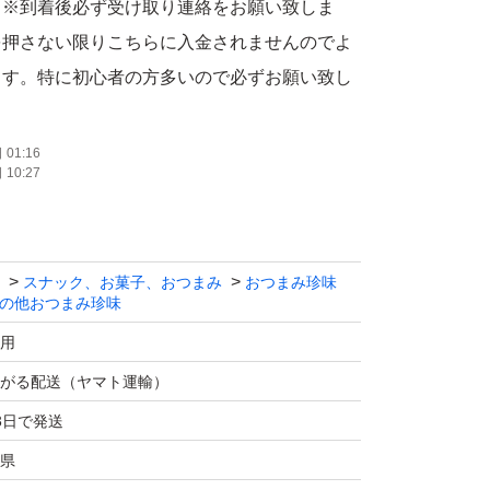
。※到着後必ず受け取り連絡をお願い致しま
を押さない限りこちらに入金されませんのでよ
ます。特に初心者の方多いので必ずお願い致し
の商品は取引件数が多い為、挨拶などの取引メ
えさせてもらいます。ご理解ください
01:16
10:27
スナック、お菓子、おつまみ
おつまみ珍味
の他おつまみ珍味
用
がる配送（ヤマト運輸）
3日で発送
県