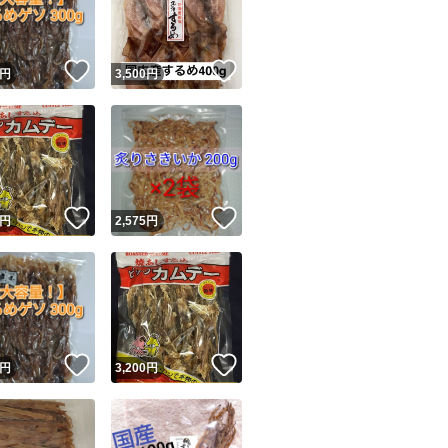
商品情報コピー機
リマ実績◯+
このユーザーは他フリマサービスでの取引実績があります
！
いいね！
いいね！
円
3,500
円
出品ページへ
&安心発送
キャンセル
ジは実績に基づく表示であり、発送を保証しているものではありません
このユーザーは高頻度で24時間以内＆設定した発送日数内に
ード＆安心発送
ます
！
いいね！
いいね！
円
2,575
円
ード発送
このユーザーは高頻度で24時間以内に発送しています
発送
このユーザーは設定した発送日数内に発送しています
！
いいね！
いいね！
円
3,200
円