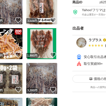
商品ID
z62
Yahoo!フリ
代金は運営が一旦預か
！
いいね！
いいね！
円
3,500
円
出品者
ラプラス
！
いいね！
いいね！
円
1,980
円
安心取引出品
取引実績99+
価格の
商品への質問
！
いいね！
いいね！
円
3,280
円