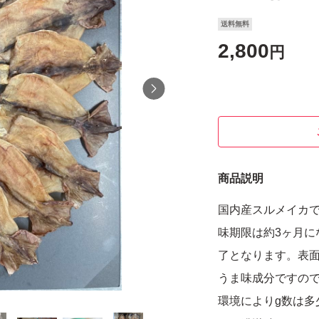
送料無料
2,800
円
商品説明
国内産スルメイカ
味期限は約3ヶ月に
了となります。表
うま味成分ですの
環境によりg数は多