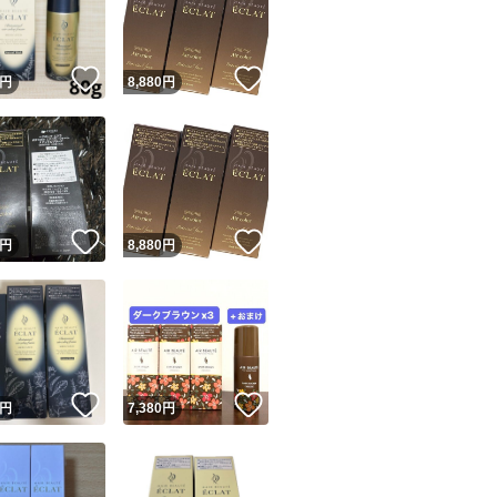
商品情報コピー機
リマ実績◯+
このユーザーは他フリマサービスでの取引実績があります
！
いいね！
いいね！
円
8,880
円
出品ページへ
&安心発送
キャンセル
ジは実績に基づく表示であり、発送を保証しているものではありません
このユーザーは高頻度で24時間以内＆設定した発送日数内に
ード＆安心発送
ます
！
いいね！
いいね！
円
8,880
円
ード発送
このユーザーは高頻度で24時間以内に発送しています
発送
このユーザーは設定した発送日数内に発送しています
！
いいね！
いいね！
円
7,380
円