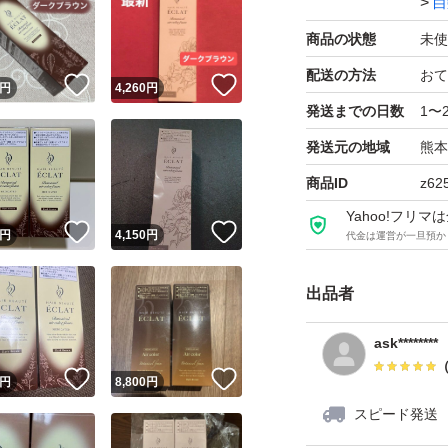
白
商品の状態
未使
配送の方法
おて
！
いいね！
いいね！
円
4,260
円
発送までの日数
1〜
発送元の地域
熊本
商品ID
z62
Yahoo!フリ
！
いいね！
いいね！
円
4,150
円
代金は運営が一旦預か
出品者
ask********
！
いいね！
いいね！
円
8,800
円
スピード発送