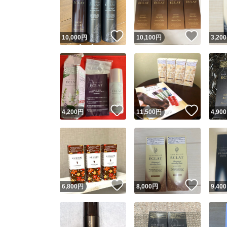
他フ
いいね！
いいね
10,000
円
10,100
円
3,200
スピード
※このバッ
スピ
いいね！
いいね
4,200
円
11,500
円
4,900
スピ
安心
いいね！
いいね
6,800
円
8,000
円
9,400