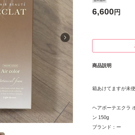
送料無料
6,600
円
商品説明
箱あけてますが未
ヘアボーテエクラ 
ン 150g
ブランド：ー