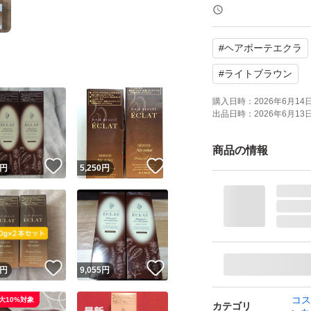
#
ヘアボーテエクラ
#
ライトブラウン
購入日時：
2026年6月14日 
出品日時：
2026年6月13日 
商品の情報
！
いいね！
いいね！
円
5,250
円
！
いいね！
いいね！
円
9,055
円
コス
大10%対象
カテゴリ