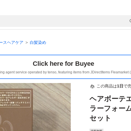
ースヘアケア
白髪染め
Click here for Buyee
ing agent service operated by tenso, featuring items from JDirectItems Fleamarket 
この商品は
1日
で
ヘアボーテ
ラーフォーム
セット