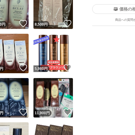
価格の
商品への質問
！
いいね！
いいね！
0
円
8,500
円
ユーザーの実績について
！
いいね！
いいね！
円
5,980
円
o!フリマが定めた一定の基準を満たしたユーザーにバッジを付与しています
出品者
この商品の情報をコピーします
取引出品者
Yahoo!フリマの基準をクリアした安心・安全なユーザーです
！
いいね！
いいね！
商品画像の
無断転載は禁止
されています
円
11,900
円
コピーされた情報は
必ずご自身の商品に合わせて編集
してください
コピーは
1商品につき1回
です
実績◯+
このユーザーはYahoo!フリマの取引を完了させた実績があり