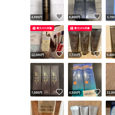
いいね！
いいね
4,999
円
6,800
円
3,780
最大10%対象
最大10%対象
いいね！
いいね
12,000
円
7,700
円
5,400
いいね！
いいね
7,500
円
4,500
円
21,00