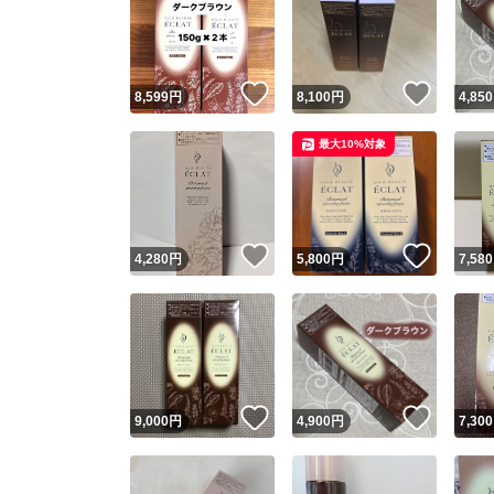
いいね！
いいね
8,599
円
8,100
円
4,850
最大10%対象
いいね！
いいね
4,280
円
5,800
円
7,580
いいね！
いいね
9,000
円
4,900
円
7,300