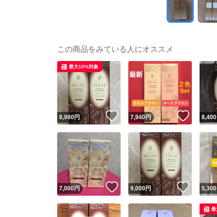
この商品をみている人にオススメ
最大10%対象
いいね！
いいね
8,980
円
7,940
円
8,400
いいね！
いいね
7,000
円
9,000
円
5,300
最