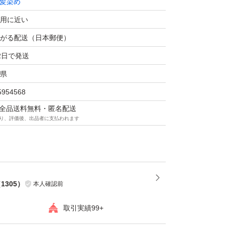
髪染め
用に近い
がる配送（日本郵便）
2日で発送
県
5954568
マは全品送料無料・匿名配送
り、評価後、出品者に支払われます
（
1305
）
本人確認前
取引実績99+