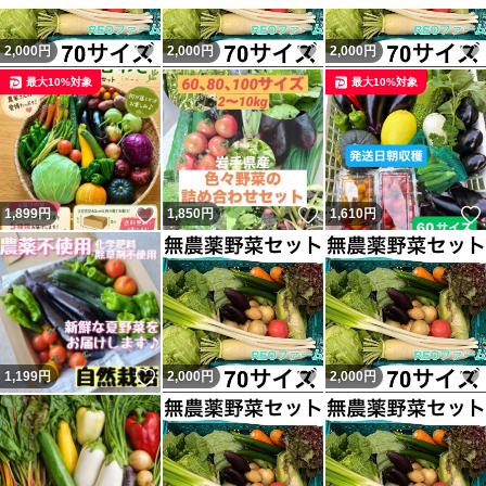
愛知県からの発送です
いいね！
いいね！
2,000
円
2,000
円
2,000
円
常温発送となりますので、到着までに傷みが発生する可能
最大10%対象
最大10%対象
性が考えられます。遠方の方はご購入を控えていただくよ
うお願い致します。
北海道、東北の一部、九州の一部 、沖縄、離島などは
いいね！
いいね！
1,899
円
1,850
円
1,610
円
いいね！
いいね！
1,199
円
2,000
円
2,000
円