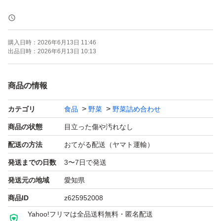
野菜内容一覧
にんじん
購入日時：
2026年6月13日 11:46
じゃがいも
出品日時：
2026年6月13日 10:13
玉ねぎ
ミニトマト
商品の情報
トマト
カテゴリ
食品
野菜
野菜詰め合わせ
にんにく
小カブ
商品の状態
目立った傷や汚れなし
ナス
配送の方法
おてがる配送（ヤマト運輸）
キュウリ
発送までの日数
3〜7日で発送
ズッキーニ
発送元の地域
愛知県
サツマイモ
商品ID
z625952008
キャベツ(1/2)
Yahoo!フリマは全品送料無料・匿名配送
カリフラワー