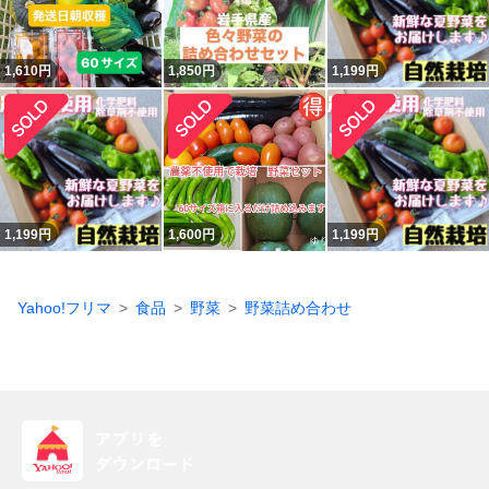
1,610
円
1,850
円
1,199
円
1,199
円
1,600
円
1,199
円
Yahoo!フリマ
食品
野菜
野菜詰め合わせ