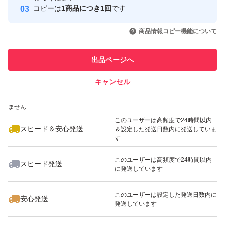
コピーは
1商品につき1回
です
談下さい。確認後、専用に変更させていただきますので購
このユーザーはYahoo!フリマの取
取引実績◯+
いいね！
いいね！
2,000
円
2,000
円
2,450
円
引を完了させた実績があります
入お願い致します。
商品情報コピー機能について
購入後、リクエスト希望は一切受け付けませんので、宜し
このユーザーは他フリマサービス
他フリマ実績◯+
出品ページへ
での取引実績があります
くお願い致します。
キャンセル
スピード&安心発送
7種類以上入れさせていただきます。
いいね！
いいね！
2,000
※このバッジは実績に基づく表示であり、発送を保証しているものではあり
円
2,000
円
2,000
円
ません
このユーザーは高頻度で24時間以内
おてがる配送(ヤマト運輸)になります。
スピード＆安心発送
＆設定した発送日数内に発送していま
す
このユーザーは高頻度で24時間以内
購入のタイミングにもよりますが、収穫の都合で発送まで
スピード発送
に発送しています
いいね！
いいね！
2,000
円
2,000
円
2,000
円
最大3、4日いただくことがあります。
気になる方は購入前に確認お願い致します。購入順の発送
このユーザーは設定した発送日数内に
安心発送
発送しています
です。