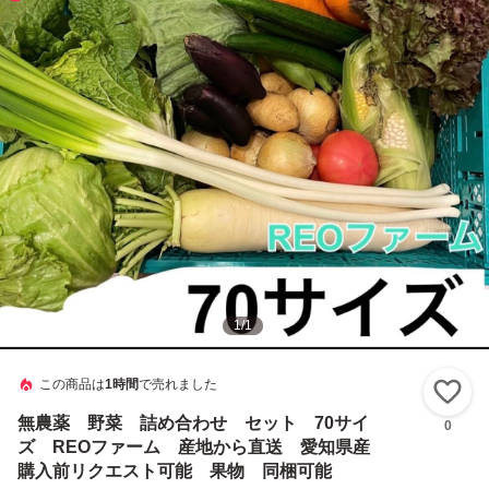
1
/
1
この商品は
1時間
で売れました
い
無農薬 野菜 詰め合わせ セット 70サイ
0
ズ REOファーム 産地から直送 愛知県産
購入前リクエスト可能 果物 同梱可能