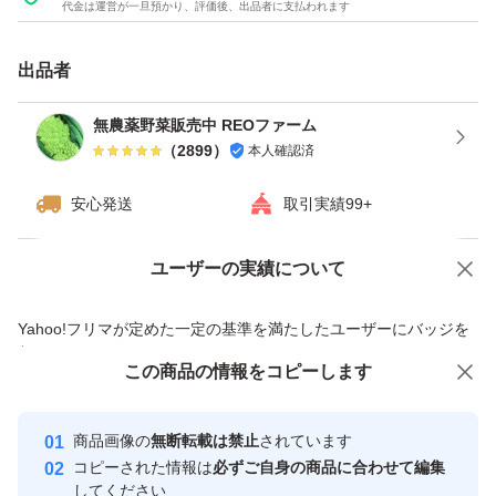
代金は運営が一旦預かり、評価後、出品者に支払われます
白菜(1/4)
ほうれん草
出品者
ケール
無農薬野菜販売中 REOファーム
大根(1/2)
（
2899
）
本人確認済
スナップエンドウ
安心発送
取引実績99+
インゲン豆
白ネギ
ユーザーの実績について
価格の相談
商品への質問
レタス
商品への質問からの値下げ交渉、不適切なカテゴリ変更依頼は禁止です
サニーレタス
Yahoo!フリマが定めた一定の基準を満たしたユーザーにバッジを
付与しています
グリーンリーフ
この商品をみている人にオススメ
この商品の情報をコピーします
安心取引出品者
最大10%対象
最大10%対象
最大10%対象
など
Yahoo!フリマの基準をクリアした安
安心取引出品者
商品画像の
無断転載は禁止
されています
心・安全なユーザーです
コピーされた情報は
必ずご自身の商品に合わせて編集
取引実績
してください
2点までご希望可能ですので、必ず購入前に質問よりご相