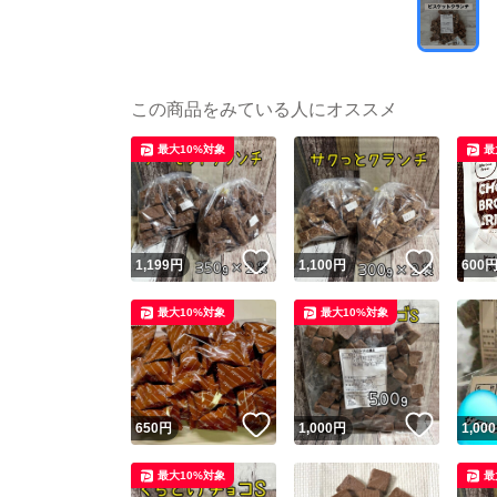
この商品をみている人にオススメ
最大10%対象
最
いいね！
いいね
1,199
円
1,100
円
600
最大10%対象
最大10%対象
いいね！
いいね
650
円
1,000
円
1,000
最大10%対象
最