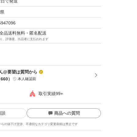
2日で発送
ます。
県
5947096
マは全品送料無料・匿名配送
り、評価後、出品者に支払われます
ん@要望は質問から
（
660
）
本人確認前
取引実績99+
相談
商品への質問
からの値下げ交渉、不適切なカテゴリ変更依頼は禁止です