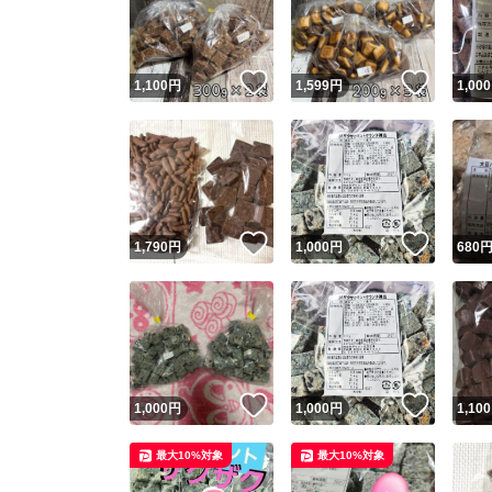
いいね！
いいね
1,100
円
1,599
円
1,000
いいね！
いいね
1,790
円
1,000
円
680
Yaho
安心取引
安心
いいね！
いいね
1,000
円
1,000
円
1,100
取引実績
最大10%対象
最大10%対象
取引