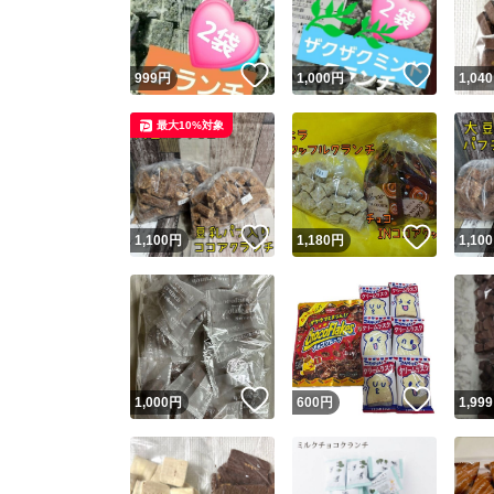
他フ
いいね！
いいね
999
円
1,000
円
1,040
スピード
最大10%対象
※このバッ
スピ
いいね！
いいね
1,100
円
1,180
円
1,100
スピ
安心
いいね！
いいね
1,000
円
600
円
1,999