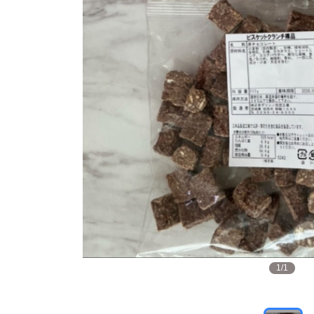
1
/
1