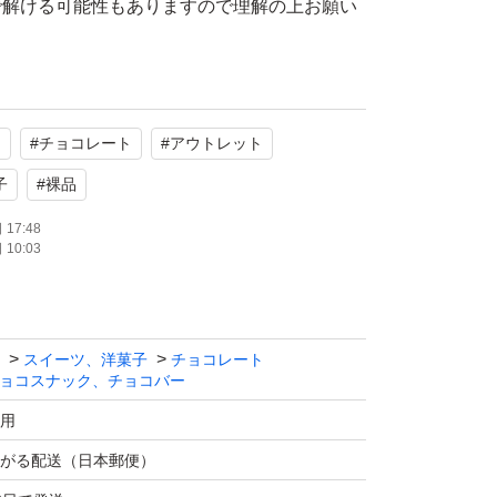
で解ける可能性もありますので理解の上お願い
ため緩衝材なしで専用封筒に入れる梱包になり
チ
#
チョコレート
#
アウトレット
すが輸送中にも割れ等が発生することがありま
子
#
裸品
限等により値段が変動しますがご了承くださ
17:48
10:03
みご購入をお願い致します。
スイーツ、洋菓子
チョコレート
、再出品する事があります。
ョコスナック、チョコバー
用
基本的には在庫ありません。
がる配送（日本郵便）
庫の問い合わせ、値下げ交渉、受け取り通知できな