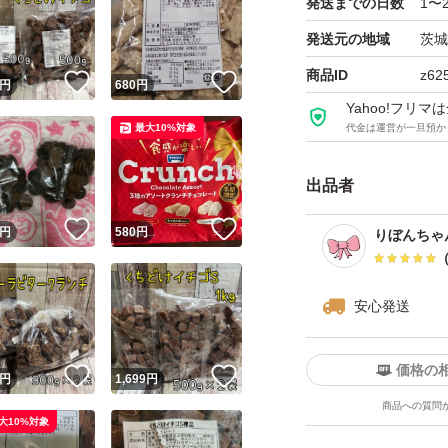
発送までの日数
1〜
い方、ブロックし
発送元の地域
茨城
商品ID
z62
！
いいね！
いいね！
円
680
円
Yahoo!フリ
最大10%対象
代金は運営が一旦預か
出品者
！
いいね！
いいね！
円
580
円
りぼんちゃ
安心発送
価格の
！
いいね！
いいね！
円
1,699
円
商品への質問
大10%対象