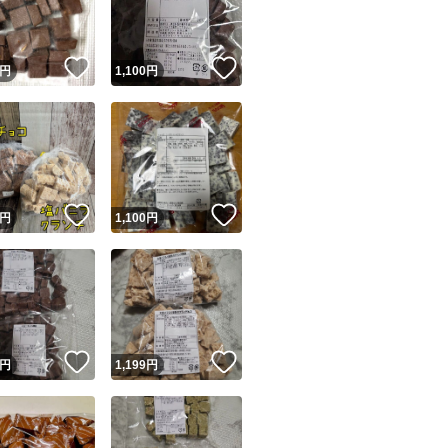
商品情報コピー機
リマ実績◯+
このユーザーは他フリマサービスでの取引実績があります
！
いいね！
いいね！
円
1,100
円
出品ページへ
&安心発送
キャンセル
ジは実績に基づく表示であり、発送を保証しているものではありません
このユーザーは高頻度で24時間以内＆設定した発送日数内に
ード＆安心発送
ます
！
いいね！
いいね！
円
1,100
円
ード発送
このユーザーは高頻度で24時間以内に発送しています
発送
このユーザーは設定した発送日数内に発送しています
！
いいね！
いいね！
円
1,199
円