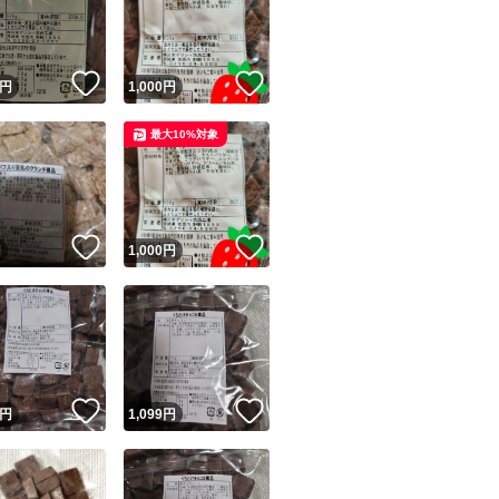
！
いいね！
いいね！
円
1,000
円
最大10%対象
ユーザーの実績について
！
いいね！
いいね！
円
1,000
円
o!フリマが定めた一定の基準を満たしたユーザーにバッジを付与しています
出品者
この商品の情報をコピーします
取引出品者
Yahoo!フリマの基準をクリアした安心・安全なユーザーです
！
いいね！
いいね！
商品画像の
無断転載は禁止
されています
円
1,099
円
コピーされた情報は
必ずご自身の商品に合わせて編集
してください
コピーは
1商品につき1回
です
実績◯+
このユーザーはYahoo!フリマの取引を完了させた実績があり