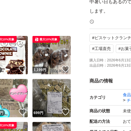
中暑い日もあるの
します。
厚みがギリギリの
ます。
#
ビスケットクラン
アウトレット品で
大10%対象
最大10%対象
す。
#
工場直売
#
お菓
在庫状況や賞味期
購入日時：
2026年6月13日 
出品日時：
2026年6月13日 
い。
！
いいね！
いいね！
円
1,199
円
理解のあるかたの
商品の情報
食品
出品者都合で削除
カテゴリ
チ
商品の状態
未使
！
いいね！
いいね！
円
699
円
出品中以外の物は
配送の方法
おて
soldout品の在
大10%対象