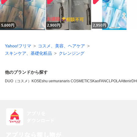
5,600
円
2,900
円
2,950
円
Yahoo!フリマ
コスメ、美容、ヘアケア
スキンケア、基礎化粧品
クレンジング
他のブランドから探す
DUO（コスメ）
KOSE
shu uemura
naris COSMETICS
Kao
FANCL
POLA
Attenir
DH