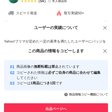
（
54
）
本人確認前
スピード発送
取引実績50+
ユーザーの実績について
価格の相談
商品への質問
商品への質問からの値下げ交渉、不適切なカテゴリ変更依頼は禁止です
Yahoo!フリマが定めた一定の基準を満たしたユーザーにバッジを
付与しています
この商品をみている人にオススメ
この商品の情報をコピーします
安心取引出品者
最大10%対象
最大10%対象
Yahoo!フリマの基準をクリアした安
安心取引出品者
商品画像の
無断転載は禁止
されています
心・安全なユーザーです
コピーされた情報は
必ずご自身の商品に合わせて編集
取引実績
してください
コピーは
1商品につき1回
です
このユーザーはYahoo!フリマの取
取引実績◯+
いいね！
いいね！
3,299
円
7,777
円
5,555
円
引を完了させた実績があります
商品情報コピー機能について
最大10%対象
最大10%対象
最大10%対象
このユーザーは他フリマサービス
他フリマ実績◯+
出品ページへ
での取引実績があります