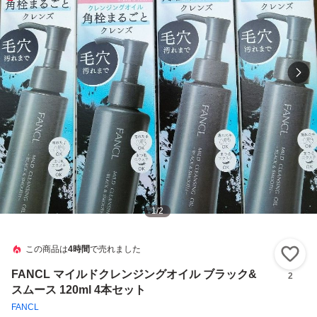
1
/
2
この商品は
4時間
で売れました
い
FANCL マイルドクレンジングオイル ブラック&
2
スムース 120ml 4本セット
FANCL