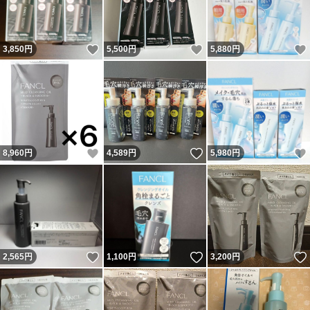
いいね！
いいね！
3,850
円
5,500
円
5,880
円
いいね！
いいね！
8,960
円
4,589
円
5,980
円
いいね！
いいね！
2,565
円
1,100
円
3,200
円