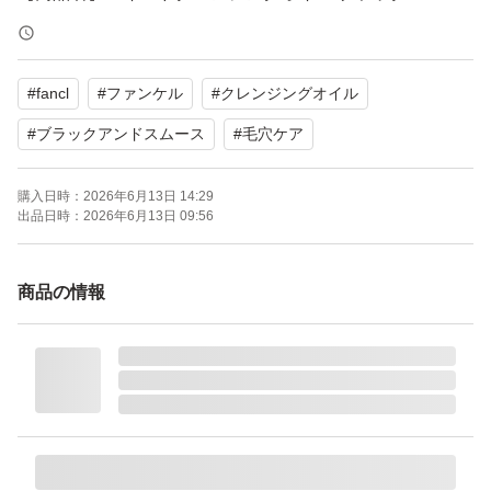
ス
【容量】120ml×4本
#
fancl
#
ファンケル
#
クレンジングオイル
【商品の状態】未使用
【カラー】ブラック系
#
ブラックアンドスムース
#
毛穴ケア
購入日時：
2026年6月13日 14:29
よろしくお願いいたします。
出品日時：
2026年6月13日 09:56
マイルドクレンジング オイル ＜ブラック＆スムース＞ 12
商品の情報
0ml
ブランド：FANCL