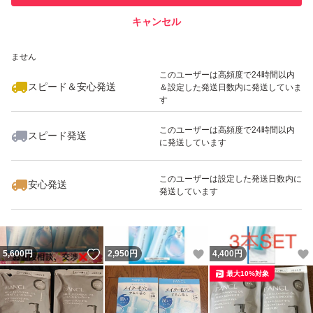
キャンセル
スピード&安心発送
いいね！
いいね！
4,980
※このバッジは実績に基づく表示であり、発送を保証しているものではあり
円
3,350
円
4,300
円
ません
最大10%対象
このユーザーは高頻度で24時間以内
スピード＆安心発送
＆設定した発送日数内に発送していま
す
このユーザーは高頻度で24時間以内
スピード発送
に発送しています
いいね！
いいね！
3,500
円
5,450
円
2,700
円
最大10%対象
このユーザーは設定した発送日数内に
安心発送
発送しています
いいね！
いいね！
5,600
円
2,950
円
4,400
円
最大10%対象