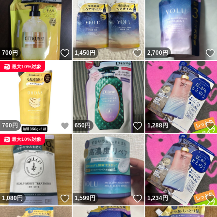
いいね！
いいね！
700
円
1,450
円
2,700
円
最大10%対象
いいね！
いいね！
760
円
650
円
1,288
円
最大10%対象
いいね！
いいね！
1,080
円
1,599
円
1,234
円