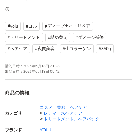
【商品名】ディープナイトリペア トリートメント
【内容量】350g
#
yolu
#
ヨル
#
ディープナイトリペア
【商品の状態】未使用
【カラー】ブルー系
#
トリートメント
#
詰め替え
#
ダメージ補修
#
ヘアケア
#
夜間美容
#
生コラーゲン
#
350g
よろしくお願いいたします。
購入日時：
2026年6月13日 21:23
出品日時：
2026年6月13日 09:42
商品の情報
コスメ、美容、ヘアケア
カテゴリ
レディースヘアケア
トリートメント、ヘアパック
ブランド
YOLU