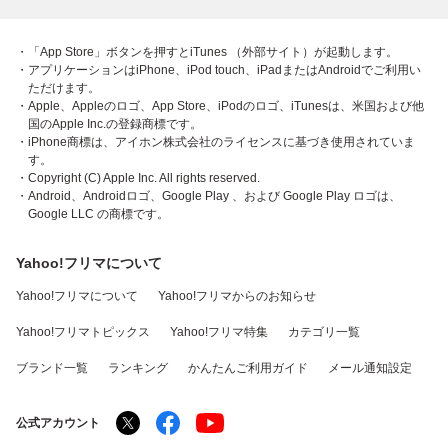
・「App Store」ボタンを押すとiTunes （外部サイト）が起動します。
・アプリケーションはiPhone、iPod touch、iPadまたはAndroidでご利用い
ただけます。
・Apple、Appleのロゴ、App Store、iPodのロゴ、iTunesは、米国および他
国のApple Inc.の登録商標です。
・iPhone商標は、アイホン株式会社のライセンスに基づき使用されていま
す。
・Copyright (C) Apple Inc. All rights reserved.
・Android、Androidロゴ、Google Play 、および Google Play ロゴは、
Google LLC の商標です。
Yahoo!フリマについて
Yahoo!フリマについて
Yahoo!フリマからのお知らせ
Yahoo!フリマトピックス
Yahoo!フリマ特集
カテゴリ一覧
ブランド一覧
ランキング
かんたんご利用ガイド
メール通知設定
公式アカウント