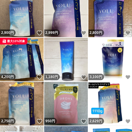
いいね！
いいね！
2,900
円
2,999
円
2,800
円
最大10%対象
いいね！
いいね！
4,200
円
1,180
円
3,100
円
いいね！
いいね！
2,750
円
950
円
2,629
円