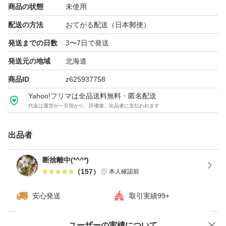
商品の状態
未使用
配送の方法
おてがる配送（日本郵便）
発送までの日数
3〜7日で発送
発送元の地域
北海道
商品ID
z625937758
Yahoo!フリマは全品送料無料・匿名配送
代金は運営が一旦預かり、評価後、出品者に支払われます
出品者
断捨離中(*^^*)
（
157
）
本人確認前
安心発送
取引実績99+
ユーザーの実績について