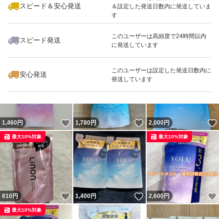
スピード＆安心発送
＆設定した発送日数内に発送していま
す
このユーザーは高頻度で24時間以内
スピード発送
に発送しています
いいね！
いいね！
1,600
円
2,600
円
2,600
円
このユーザーは設定した発送日数内に
安心発送
発送しています
いいね！
いいね！
1,460
円
1,780
円
2,000
円
最大10%対象
最大10%対象
いいね！
いいね！
810
円
1,400
円
2,600
円
最大10%対象