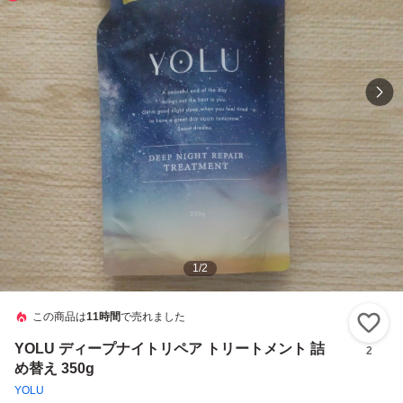
1
/
2
この商品は
11時間
で売れました
い
YOLU ディープナイトリペア トリートメント 詰
2
め替え 350g
YOLU