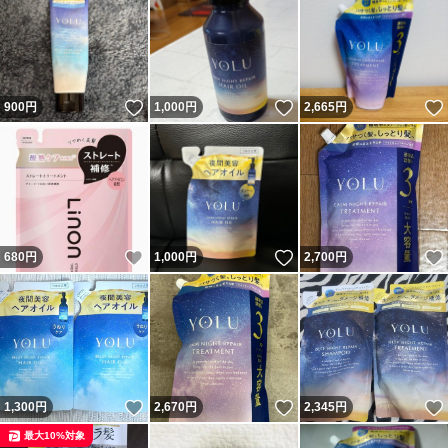
いいね！
いいね！
900
円
1,000
円
2,665
円
いいね！
いいね！
680
円
1,000
円
2,700
円
いいね！
いいね！
1,300
円
2,670
円
2,345
円
最大10%対象