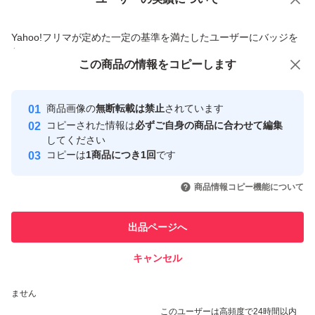
価格の相談
商品への質問
商品への質問からの値下げ交渉、不適切なカテゴリ変更依頼は禁止です
Yahoo!フリマが定めた一定の基準を満たしたユーザーにバッジを
付与しています
この商品をみている人にオススメ
この商品の情報をコピーします
安心取引出品者
Yahoo!フリマの基準をクリアした安
安心取引出品者
商品画像の
無断転載は禁止
されています
心・安全なユーザーです
コピーされた情報は
必ずご自身の商品に合わせて編集
取引実績
してください
コピーは
1商品につき1回
です
このユーザーはYahoo!フリマの取
取引実績◯+
いいね！
いいね！
1,400
円
799
円
870
円
引を完了させた実績があります
商品情報コピー機能について
このユーザーは他フリマサービス
他フリマ実績◯+
出品ページへ
での取引実績があります
キャンセル
スピード&安心発送
いいね！
いいね！
1,400
※このバッジは実績に基づく表示であり、発送を保証しているものではあり
円
899
円
750
円
ません
最大10%対象
最大10%対象
このユーザーは高頻度で24時間以内