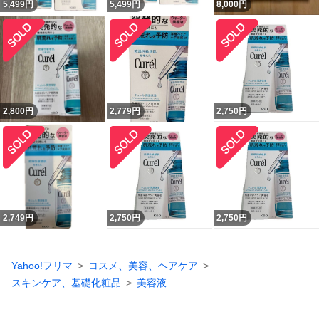
5,499
円
5,499
円
8,000
円
2,800
円
2,779
円
2,750
円
2,749
円
2,750
円
2,750
円
Yahoo!フリマ
コスメ、美容、ヘアケア
スキンケア、基礎化粧品
美容液