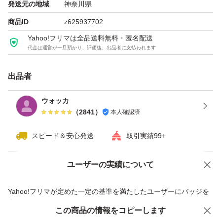
発送元の地域
神奈川県
商品ID
z625937702
Yahoo!フリマは全品送料無料・匿名配送
代金は運営が一旦預かり、評価後、出品者に支払われます
出品者
ウォッカ
（
2841
）
本人確認済
スピード＆安心発送
取引実績99+
ユーザーの実績について
価格の相談
商品への質問
商品への質問からの値下げ交渉、不適切なカテゴリ変更依頼は禁止です
Yahoo!フリマが定めた一定の基準を満たしたユーザーにバッジを
付与しています
この商品をみている人にオススメ
この商品の情報をコピーします
安心取引出品者