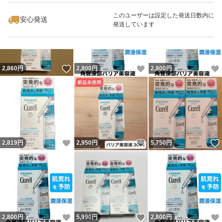
このユーザーは設定した発送日数内に
安心発送
発送しています
いいね！
いいね！
2,860
円
2,800
円
2,800
円
いいね！
いいね！
2,819
円
2,950
円
5,750
円
いいね！
いいね！
2,800
円
5,990
円
2,800
円