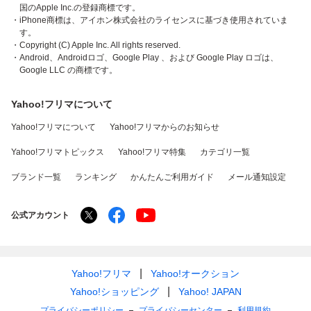
国のApple Inc.の登録商標です。
・iPhone商標は、アイホン株式会社のライセンスに基づき使用されていま
す。
・Copyright (C) Apple Inc. All rights reserved.
・Android、Androidロゴ、Google Play 、および Google Play ロゴは、
Google LLC の商標です。
Yahoo!フリマについて
Yahoo!フリマについて
Yahoo!フリマからのお知らせ
Yahoo!フリマトピックス
Yahoo!フリマ特集
カテゴリ一覧
ブランド一覧
ランキング
かんたんご利用ガイド
メール通知設定
公式アカウント
Yahoo!フリマ
Yahoo!オークション
Yahoo!ショッピング
Yahoo! JAPAN
プライバシーポリシー
プライバシーセンター
利用規約