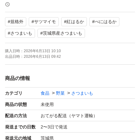
大きい芋は熱が通りにくいですが、こちらのサイズは小さ
いので熱の通りも早く高熱費削減にもなります。
#
規格外
#
サツマイモ
#
紅はるか
#
べにはるか
出荷日に検品して箱詰めしておりますが、輸送時の状況や
#
さつまいも
#
茨城県産さつまいも
温度．湿度などで皮に傷がついたり、傷みが出てしまうか
購入日時：
2026年6月13日 10:10
もしれません。
出品日時：
2026年6月13日 09:42
特に遠方の方や翌日受け取りできない方は、お受け取り時
に傷んでいることもあるかもしれませんので、その旨ご了
商品の情報
承下さい。
カテゴリ
食品
野菜
さつまいも
上記の件で何か気になることがありましたら、ご質問や評
商品の状態
未使用
価する前にコメントにてお問い合わせ下さい。
配送の方法
おてがる配送（ヤマト運輸）
発送までの日数
2〜3日で発送
一定の温度と湿度が保つ、さつまいも専用貯蔵庫で保存し
発送元の地域
茨城県