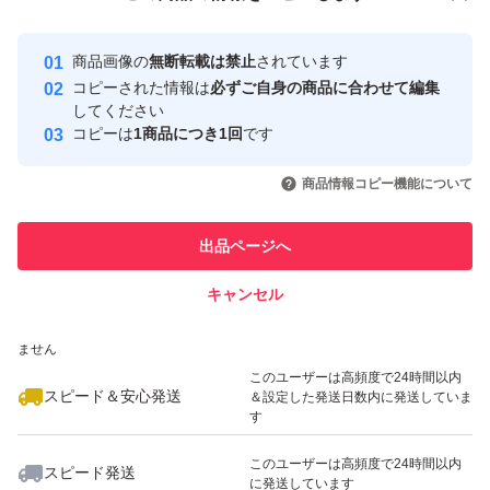
安心取引出品者
最大10%対象
Yahoo!フリマの基準をクリアした安
安心取引出品者
商品画像の
無断転載は禁止
されています
心・安全なユーザーです
コピーされた情報は
必ずご自身の商品に合わせて編集
取引実績
してください
コピーは
1商品につき1回
です
このユーザーはYahoo!フリマの取
取引実績◯+
いいね！
いいね！
3,500
円
2,300
円
2,300
円
引を完了させた実績があります
商品情報コピー機能について
このユーザーは他フリマサービス
他フリマ実績◯+
出品ページへ
での取引実績があります
キャンセル
スピード&安心発送
いいね！
いいね！
2,500
※このバッジは実績に基づく表示であり、発送を保証しているものではあり
円
2,500
円
2,300
円
ません
最大10%対象
このユーザーは高頻度で24時間以内
スピード＆安心発送
＆設定した発送日数内に発送していま
す
このユーザーは高頻度で24時間以内
スピード発送
に発送しています