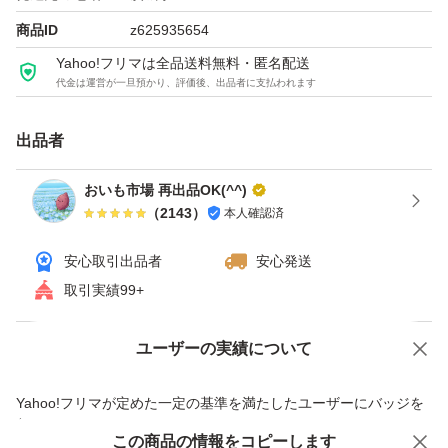
ております。
商品ID
z625935654
ただし、ご購入後は野菜ですので保存状況によって
Yahoo!フリマは全品送料無料・匿名配送
すぐに傷むこともあります。
代金は運営が一旦預かり、評価後、出品者に支払われます
保管には充分ご注意ください。
出品者
発送は早ければ当日又は翌日になることもあります。
おいも市場 再出品OK(^^)
写真はイメージです。
（
2143
）
本人確認済
安心取引出品者
安心発送
取引実績99+
ユーザーの実績について
価格の相談
商品への質問
商品への質問からの値下げ交渉、不適切なカテゴリ変更依頼は禁止です
Yahoo!フリマが定めた一定の基準を満たしたユーザーにバッジを
付与しています
この商品をみている人にオススメ
この商品の情報をコピーします