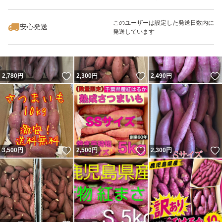
いいね！
いいね！
3,980
円
3,300
円
3,680
円
最大10%対象
最大10%対象
このユーザーは設定した発送日数内に
安心発送
発送しています
いいね！
いいね！
2,780
円
2,300
円
2,490
円
いいね！
いいね！
3,500
円
2,500
円
2,300
円