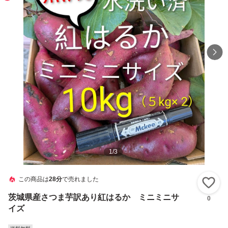
1
/
3
この商品は
28分
で売れました
い
茨城県産さつま芋訳あり紅はるか ミニミニサ
0
イズ