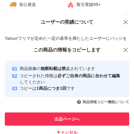
安心発送
取引実績99+
ユーザーの実績について
価格の相談
商品への質問
商品への質問からの値下げ交渉、不適切なカテゴリ変更依頼は禁止です
Yahoo!フリマが定めた一定の基準を満たしたユーザーにバッジを
付与しています
この商品をみている人にオススメ
この商品の情報をコピーします
安心取引出品者
最大10%対象
最大10%対象
最大10%対象
Yahoo!フリマの基準をクリアした安
安心取引出品者
商品画像の
無断転載は禁止
されています
心・安全なユーザーです
コピーされた情報は
必ずご自身の商品に合わせて編集
取引実績
してください
コピーは
1商品につき1回
です
このユーザーはYahoo!フリマの取
取引実績◯+
いいね！
いいね！
3,100
円
3,100
円
3,100
円
引を完了させた実績があります
商品情報コピー機能について
このユーザーは他フリマサービス
他フリマ実績◯+
出品ページへ
での取引実績があります
キャンセル
スピード&安心発送