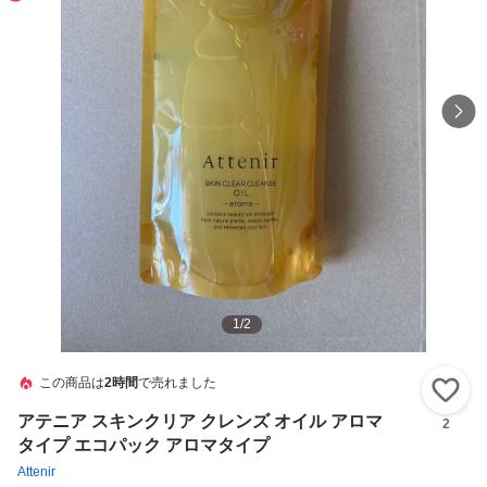
1
/
2
この商品は
2時間
で売れました
い
アテニア スキンクリア クレンズ オイル アロマ
2
タイプ エコパック アロマタイプ
Attenir