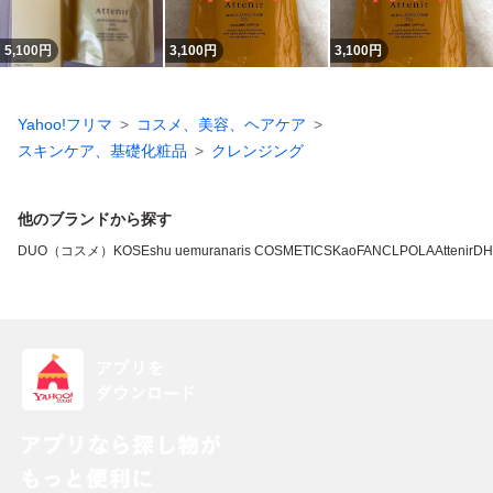
5,100
円
3,100
円
3,100
円
Yahoo!フリマ
コスメ、美容、ヘアケア
スキンケア、基礎化粧品
クレンジング
他のブランドから探す
DUO（コスメ）
KOSE
shu uemura
naris COSMETICS
Kao
FANCL
POLA
Attenir
DH