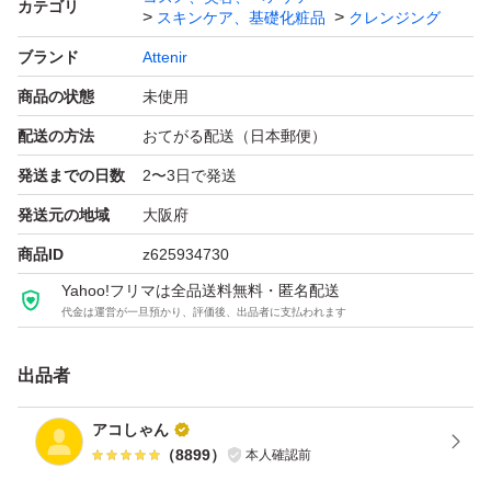
カテゴリ
スキンケア、基礎化粧品
クレンジング
ブランド
Attenir
商品の状態
未使用
配送の方法
おてがる配送（日本郵便）
発送までの日数
2〜3日で発送
発送元の地域
大阪府
商品ID
z625934730
Yahoo!フリマは全品送料無料・匿名配送
代金は運営が一旦預かり、評価後、出品者に支払われます
出品者
アコしゃん
（
8899
）
本人確認前