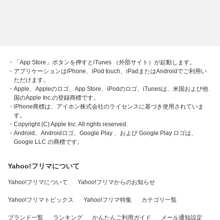
・「App Store」ボタンを押すとiTunes （外部サイト）が起動します。
・アプリケーションはiPhone、iPod touch、iPadまたはAndroidでご利用い
ただけます。
・Apple、Appleのロゴ、App Store、iPodのロゴ、iTunesは、米国および他
国のApple Inc.の登録商標です。
・iPhone商標は、アイホン株式会社のライセンスに基づき使用されていま
す。
・Copyright (C) Apple Inc. All rights reserved.
・Android、Androidロゴ、Google Play 、および Google Play ロゴは、
Google LLC の商標です。
Yahoo!フリマについて
Yahoo!フリマについて
Yahoo!フリマからのお知らせ
Yahoo!フリマトピックス
Yahoo!フリマ特集
カテゴリ一覧
ブランド一覧
ランキング
かんたんご利用ガイド
メール通知設定