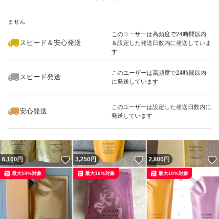
いいね！
いいね！
3,500
※このバッジは実績に基づく表示であり、発送を保証しているものではあり
円
3,200
円
3,400
円
ません
最大10%対象
このユーザーは高頻度で24時間以内
スピード＆安心発送
＆設定した発送日数内に発送していま
す
このユーザーは高頻度で24時間以内
スピード発送
に発送しています
いいね！
いいね！
3,100
円
3,200
円
3,100
円
このユーザーは設定した発送日数内に
安心発送
発送しています
いいね！
いいね！
6,100
円
3,250
円
2,800
円
最大10%対象
最大10%対象
最大10%対象