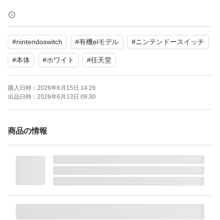
[内容]
・Nintendo Switch(有機ELモデル)本体
#
nintendoswitch
#
有機elモデル
#
ニンテンドースイッチ
・Nintendo Switchドック
・Joy-Con×2
#
本体
#
ホワイト
#
任天堂
・Joy-Conストラップ×2
購入日時：
2026年6月15日 14:26
・Joy-Conグリップ
出品日時：
2026年6月13日 09:30
・Nintendo Switch ACアダプター
・ハイスピードHDMIケーブル
商品の情報
・セーフティーガイド
※外箱に初期の傷や凹み等がある場合がございますが、外
箱はあくまで商品本体を保護するための緩衝材です。
あまりひどい商品は出品しないようにしてますが、気にな