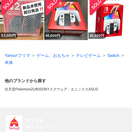
53,000
円
46,600
円
46,800
円
Yahoo!フリマ
ゲーム、おもちゃ
テレビゲーム
Switch
本体
他のブランドから探す
任天堂
Pokemon
ZUIKI
SONY
スクウェア・エニックス
ASUS