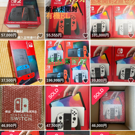
いいね！
いいね！
57,000
円
55,555
円
101,000
円
いいね！
いいね！
37,500
円
196,999
円
99,800
円
いいね！
46,950
円
47,500
円
46,000
円