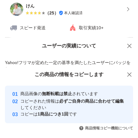
けん
ンセルさせて頂きます。
（
25
）
本人確認済
到着後24時間以内に受け取り評価をお願いします(^^)
スピード発送
取引実績10+
※他の場所にも出品してますので同時購入があった場合は
ユーザーの実績について
ご了承ください。その時は誠実にメッセージでやり取りさ
価格の相談
商品への質問
せて頂きます。
商品への質問からの値下げ交渉、不適切なカテゴリ変更依頼は禁止です
Yahoo!フリマが定めた一定の基準を満たしたユーザーにバッジを
付与しています
この商品をみている人にオススメ
この商品の情報をコピーします
（three）
安心取引出品者
Yahoo!フリマの基準をクリアした安
安心取引出品者
商品画像の
無断転載は禁止
されています
心・安全なユーザーです
コピーされた情報は
必ずご自身の商品に合わせて編集
取引実績
してください
コピーは
1商品につき1回
です
このユーザーはYahoo!フリマの取
取引実績◯+
いいね！
いいね！
46,300
円
46,800
円
47,800
円
引を完了させた実績があります
商品情報コピー機能について
最大10%対象