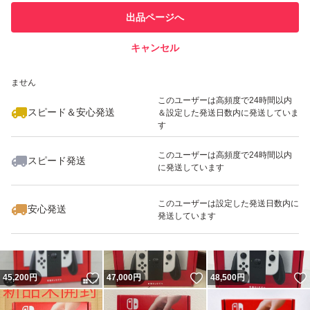
このユーザーは他フリマサービス
他フリマ実績◯+
出品ページへ
での取引実績があります
キャンセル
スピード&安心発送
いいね！
いいね！
46,000
※このバッジは実績に基づく表示であり、発送を保証しているものではあり
円
49,000
円
47,300
円
ません
最大10%対象
このユーザーは高頻度で24時間以内
スピード＆安心発送
＆設定した発送日数内に発送していま
す
このユーザーは高頻度で24時間以内
スピード発送
に発送しています
いいね！
いいね！
48,000
円
48,800
円
51,999
円
このユーザーは設定した発送日数内に
安心発送
発送しています
いいね！
いいね！
45,200
円
47,000
円
48,500
円