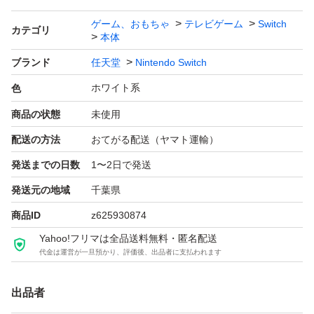
る方はご遠慮ください。
ゲーム、おもちゃ
テレビゲーム
Switch
カテゴリ
本体
箱の細かい状態を気にする方はお控え下さい。
ですが、箱は綺麗です。
ブランド
任天堂
Nintendo Switch
ホワイト系
色
完璧を求める方、神経質な方はご遠慮下さい。
商品の状態
未使用
すり替え詐欺防止の観点から発送後の返品、交換対応は致
配送の方法
おてがる配送（ヤマト運輸）
し兼ねます。
発送までの日数
1〜2日で発送
発送元の地域
千葉県
初期不良等はメーカーにお問い合わせ下さい。
商品ID
z625930874
Yahoo!フリマは全品送料無料・匿名配送
配達は緩衝材プチプチ＆用紙を使って丁寧にお届けします
代金は運営が一旦預かり、評価後、出品者に支払われます
のでご安心ください。
出品者
メッセージでやり取りがない方、申し訳ありませんがキャ