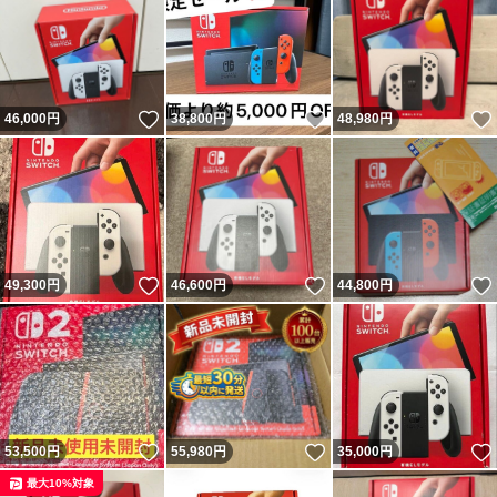
いいね！
いいね！
46,000
円
38,800
円
48,980
円
いいね！
いいね！
49,300
円
46,600
円
44,800
円
いいね！
いいね！
53,500
円
55,980
円
35,000
円
最大10%対象