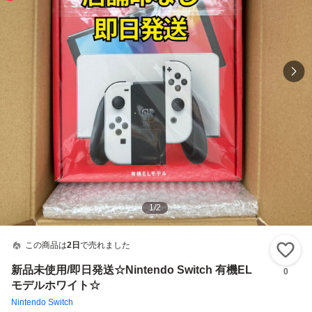
1
/
2
この商品は
2日
で売れました
い
新品未使用/即日発送☆Nintendo Switch 有機EL
0
モデルホワイト☆
Nintendo Switch