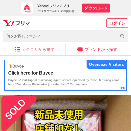
ログイン
カテゴリから探す
ブランドから探す
Overseas Visitors
Click here for Buyee
Buyee - A multilingual purchasing agent service operated by tenso, featuring items
from JDirectItems Fleamarket (provided by LY Corporation)