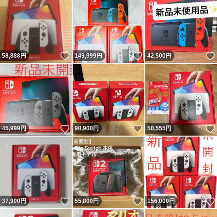
いいね！
いいね！
58,888
円
149,999
円
42,500
円
いいね！
いいね！
45,999
円
98,900
円
50,555
円
いいね！
いいね！
37,900
円
55,800
円
156,000
円