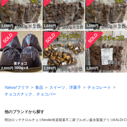
1,699
円
1,699
円
1,699
円
2,600
円
1,599
円
1,000
円
Yahoo!フリマ
食品
スイーツ、洋菓子
チョコレート
チョコスナック、チョコバー
他のブランドから探す
明治
ロッテ
チロルチョコ
Nestle
有楽製菓
不二家
ブルボン
森永製菓
グリコ
KALDI 