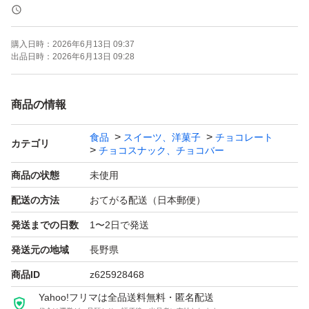
お値下げ不可です。
購入日時：
2026年6月13日 09:37
出品日時：
2026年6月13日 09:28
ご希望商品があれば組み替えいたします！
商品の情報
質問などお気軽にどうぞ(^o^)
食品
スイーツ、洋菓子
チョコレート
カテゴリ
チョコスナック、チョコバー
【♪商品内容】
商品の状態
未使用
配送の方法
おてがる配送（日本郵便）
①レーズンチョコ(ミルク)500g×2
発送までの日数
1〜2日で発送
2026.10.10
発送元の地域
長野県
平らに調整し常温発送(ゆうポス)になりますので、配送中
商品ID
z625928468
の溶けなどあるかもしれませんがご了承ください(ゝω・)
Yahoo!フリマは全品送料無料・匿名配送