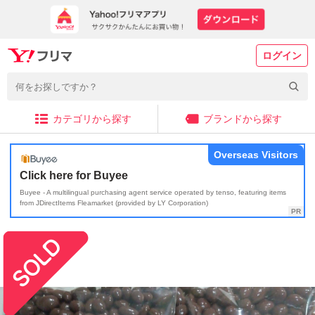
ログイン
カテゴリから探す
ブランドから探す
Overseas Visitors
Click here for Buyee
Buyee - A multilingual purchasing agent service operated by tenso, featuring items
from JDirectItems Fleamarket (provided by LY Corporation)