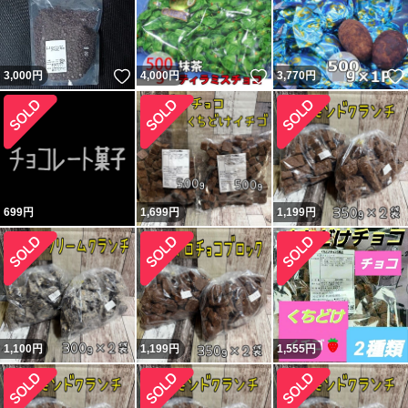
いいね！
いいね！
3,000
円
4,000
円
3,770
円
699
円
1,699
円
1,199
円
1,100
円
1,199
円
1,555
円