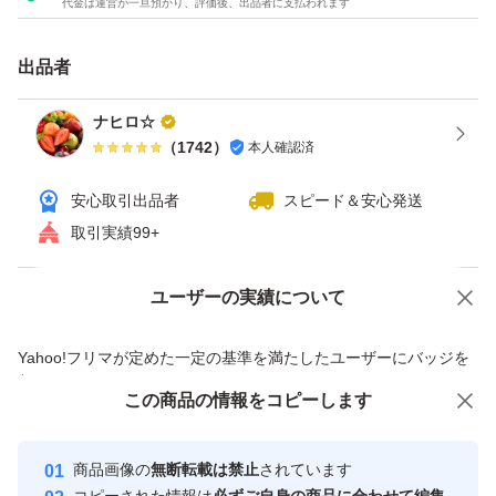
代金は運営が一旦預かり、評価後、出品者に支払われます
アウトレット
出品者
チョコレート
チョコ
ナヒロ☆
（
1742
）
本人確認済
レーズン
安心取引出品者
スピード＆安心発送
取引実績99+
ユーザーの実績について
価格の相談
商品への質問
商品への質問からの値下げ交渉、不適切なカテゴリ変更依頼は禁止です
Yahoo!フリマが定めた一定の基準を満たしたユーザーにバッジを
付与しています
この商品をみている人にオススメ
この商品の情報をコピーします
安心取引出品者
最大10%対象
最大10%対象
最大10%対象
Yahoo!フリマの基準をクリアした安
安心取引出品者
商品画像の
無断転載は禁止
されています
心・安全なユーザーです