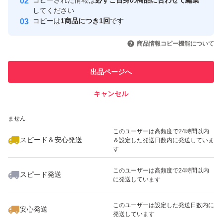
コピーされた情報は
必ずご自身の商品に合わせて編集
取引実績
してください
コピーは
1商品につき1回
です
このユーザーはYahoo!フリマの取
取引実績◯+
いいね！
いいね！
1,199
円
1,555
円
1,100
円
引を完了させた実績があります
商品情報コピー機能について
最大10%対象
このユーザーは他フリマサービス
他フリマ実績◯+
出品ページへ
での取引実績があります
キャンセル
スピード&安心発送
いいね！
いいね！
1,699
※このバッジは実績に基づく表示であり、発送を保証しているものではあり
円
1,700
円
1,250
円
ません
最大10%対象
このユーザーは高頻度で24時間以内
スピード＆安心発送
＆設定した発送日数内に発送していま
す
このユーザーは高頻度で24時間以内
スピード発送
に発送しています
いいね！
いいね！
1,199
円
1,599
円
1,199
円
最大10%対象
このユーザーは設定した発送日数内に
安心発送
発送しています