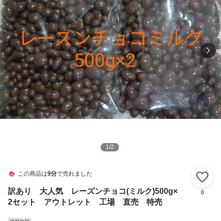
1
/
2
この商品は
9分
で売れました
い
訳あり 大人気 レーズンチョコ(ミルク)500g×
0
2セット アウトレット 工場 直売 特売