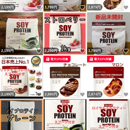
いいね！
いいね！
2,199
円
1,799
円
2,879
円
いいね！
いいね！
2,199
円
2,250
円
1,799
円
最大10%対象
最大10%対象
いいね！
いいね！
2,199
円
2,880
円
2,874
円