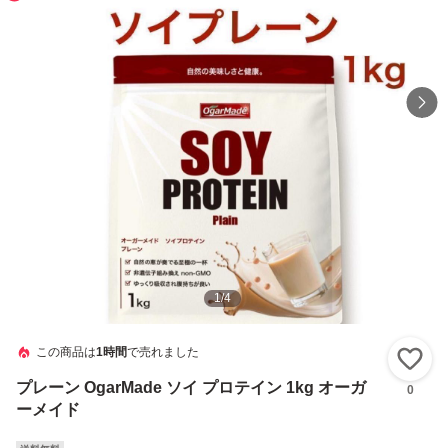
1
/
4
この商品は
1時間
で売れました
い
プレーン OgarMade ソイ プロテイン 1kg オーガ
0
ーメイド