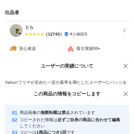
出品者
とら
（
12743
）
本人確認済
安心発送
取引実績99+
ユーザーの実績について
価格の相談
商品への質問
商品への質問からの値下げ交渉、不適切なカテゴリ変更依頼は禁止です
Yahoo!フリマが定めた一定の基準を満たしたユーザーにバッジを
付与しています
この商品をみている人にオススメ
この商品の情報をコピーします
安心取引出品者
最大10%対象
最大10%対象
Yahoo!フリマの基準をクリアした安
安心取引出品者
商品画像の
無断転載は禁止
されています
心・安全なユーザーです
コピーされた情報は
必ずご自身の商品に合わせて編集
取引実績
してください
コピーは
1商品につき1回
です