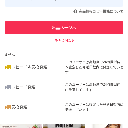
このユーザーはYahoo!フリマの取
取引実績◯+
いいね！
いいね！
2,199
円
1,599
円
2,199
円
引を完了させた実績があります
商品情報コピー機能について
最大10%対象
最大10%対象
最大10%対象
このユーザーは他フリマサービス
他フリマ実績◯+
出品ページへ
での取引実績があります
キャンセル
スピード&安心発送
いいね！
いいね！
2,250
※このバッジは実績に基づく表示であり、発送を保証しているものではあり
円
2,694
円
2,199
円
ません
最大10%対象
最大10%対象
最大10%対象
このユーザーは高頻度で24時間以内
スピード＆安心発送
＆設定した発送日数内に発送していま
す
このユーザーは高頻度で24時間以内
スピード発送
に発送しています
いいね！
いいね！
2,778
円
2,199
円
2,729
円
最大10%対象
最大10%対象
このユーザーは設定した発送日数内に
安心発送
発送しています