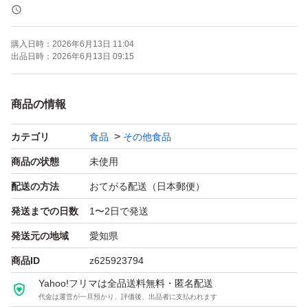
が特徴。
購入日時：
2026年6月13日 11:04
[ダイエット]
出品日時：
2026年6月13日 09:15
ソイプロテインは、必要なタンパク質を補給でき、満足感
が続くため、減量期間中にもおすすめです。
商品の情報
カテゴリ
食品
その他食品
[お召し上がり方]
付属スプーン山盛り1杯(1食20g)に水や牛乳、お好きな飲
商品の状態
未使用
料に混ぜてお召し上がりください。
配送の方法
おてがる配送（日本郵便）
発送までの日数
1〜2日で発送
MAD PROTEIN(マッドプロテイン) ソイプロテインノーフ
発送元の地域
愛知県
レーバー プレーン 国内加工 大豆 無添加 植物性プロテイ
商品ID
z625923794
ン (1kg) ノーフレーバー
Yahoo!フリマは全品送料無料・匿名配送
代金は運営が一旦預かり、評価後、出品者に支払われます