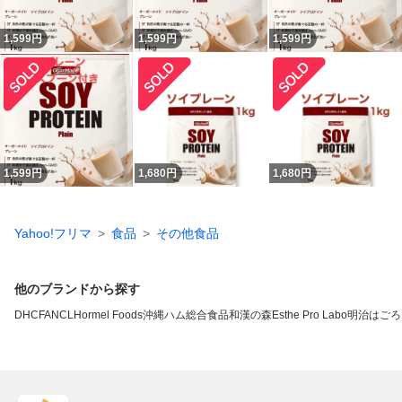
1,599
円
1,599
円
1,599
円
1,599
円
1,680
円
1,680
円
Yahoo!フリマ
食品
その他食品
他のブランドから探す
DHC
FANCL
Hormel Foods
沖縄ハム総合食品
和漢の森
Esthe Pro Labo
明治
はごろ