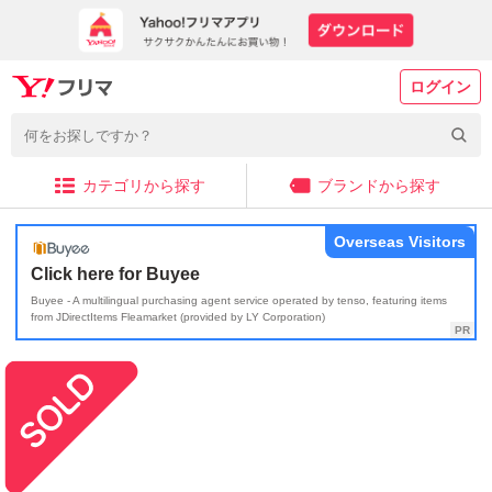
ログイン
カテゴリから探す
ブランドから探す
Overseas Visitors
Click here for Buyee
Buyee - A multilingual purchasing agent service operated by tenso, featuring items
from JDirectItems Fleamarket (provided by LY Corporation)