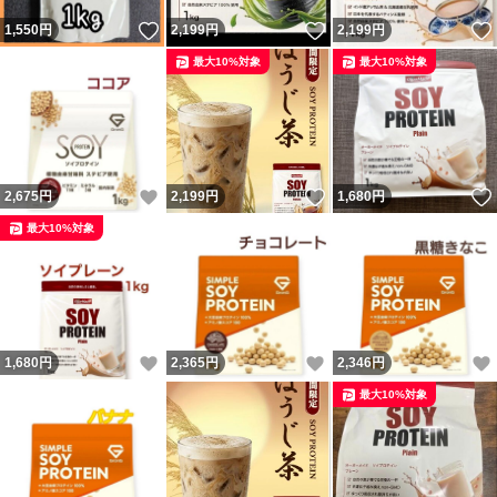
いいね！
いいね！
1,550
円
2,199
円
2,199
円
最大10%対象
最大10%対象
いいね！
いいね！
2,675
円
2,199
円
1,680
円
最大10%対象
いいね！
いいね！
1,680
円
2,365
円
2,346
円
最大10%対象