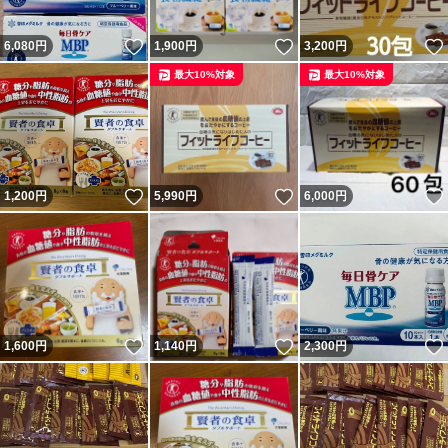
いいね！
いいね！
6,080
円
1,900
円
3,200
円
最大10%対象
最大10%対象
いいね！
いいね！
1,200
円
5,990
円
6,000
円
いいね！
いいね！
1,600
円
1,140
円
2,300
円