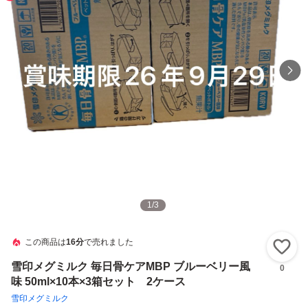
1
/
3
この商品は
16分
で売れました
い
雪印メグミルク 毎日骨ケアMBP ブルーベリー風
0
味 50ml×10本×3箱セット 2ケース
雪印メグミルク