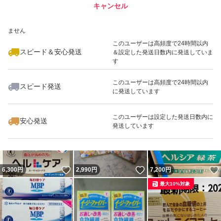
キャンセル
スピード&安心発送
いいね！
いいね！
2,500
※このバッジは実績に基づく表示であり、発送を保証しているものではあり
円
900
円
3,000
円
ません
最大10%対象
最大10%対象
このユーザーは高頻度で24時間以内
スピード＆安心発送
＆設定した発送日数内に発送していま
す
このユーザーは高頻度で24時間以内
スピード発送
に発送しています
いいね！
いいね！
5,900
円
5,800
円
7,490
円
最大10%対象
このユーザーは設定した発送日数内に
安心発送
発送しています
いいね！
いいね！
6,300
円
2,990
円
7,200
円
最大10%対象