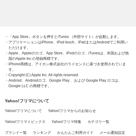
・「App Store」ボタンを押すとiTunes （外部サイト）が起動します。
・アプリケーションはiPhone、iPod touch、iPadまたはAndroidでご利用い
ただけます。
・Apple、Appleのロゴ、App Store、iPodのロゴ、iTunesは、米国および他
国のApple Inc.の登録商標です。
・iPhone商標は、アイホン株式会社のライセンスに基づき使用されていま
す。
・Copyright (C) Apple Inc. All rights reserved.
・Android、Androidロゴ、Google Play 、および Google Play ロゴは、
Google LLC の商標です。
Yahoo!フリマについて
Yahoo!フリマについて
Yahoo!フリマからのお知らせ
Yahoo!フリマトピックス
Yahoo!フリマ特集
カテゴリ一覧
ブランド一覧
ランキング
かんたんご利用ガイド
メール通知設定