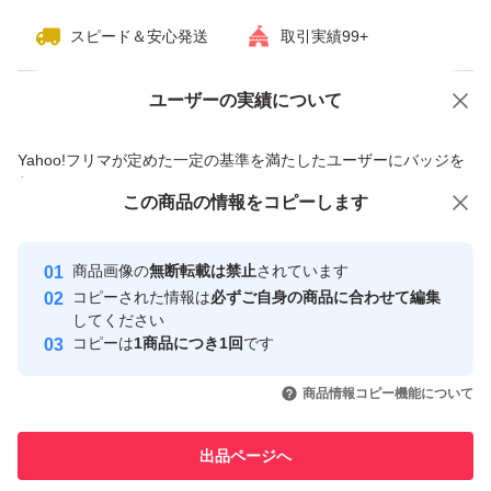
スピード＆安心発送
取引実績99+
ユーザーの実績について
価格の相談
商品への質問
商品への質問からの値下げ交渉、不適切なカテゴリ変更依頼は禁止です
Yahoo!フリマが定めた一定の基準を満たしたユーザーにバッジを
付与しています
この商品をみている人にオススメ
この商品の情報をコピーします
安心取引出品者
Yahoo!フリマの基準をクリアした安
安心取引出品者
商品画像の
無断転載は禁止
されています
心・安全なユーザーです
コピーされた情報は
必ずご自身の商品に合わせて編集
取引実績
してください
コピーは
1商品につき1回
です
このユーザーはYahoo!フリマの取
取引実績◯+
いいね！
いいね！
11,000
円
10,500
円
2,480
円
引を完了させた実績があります
商品情報コピー機能について
このユーザーは他フリマサービス
他フリマ実績◯+
出品ページへ
での取引実績があります