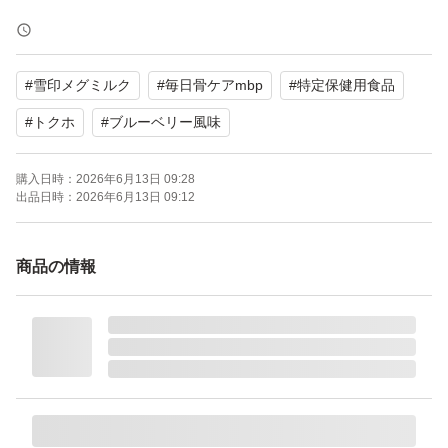
【ブランド】雪印メグミルク
【商品名】毎日骨ケアMBP
#
雪印メグミルク
#
毎日骨ケアmbp
#
特定保健用食品
【内容量】50ml×10本×3箱2ケース
【風味】ブルーベリー風味
#
トクホ
#
ブルーベリー風味
【賞味期限】2026年9月29日
購入日時：
2026年6月13日 09:28
【商品の状態】未使用 自宅保管
出品日時：
2026年6月13日 09:12
よろしくお願いいたします。
商品の情報
雪印メグミルク 毎日骨ケア MBP ブルーベリー風味 60本
ブランド：雪印メグミルク