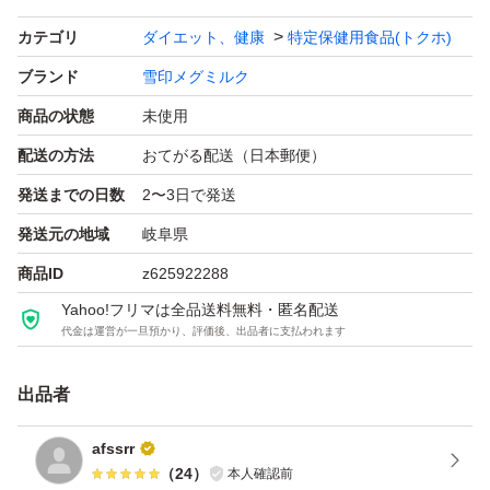
カテゴリ
ダイエット、健康
特定保健用食品(トクホ)
ブランド
雪印メグミルク
商品の状態
未使用
配送の方法
おてがる配送（日本郵便）
発送までの日数
2〜3日で発送
発送元の地域
岐阜県
商品ID
z625922288
Yahoo!フリマは全品送料無料・匿名配送
代金は運営が一旦預かり、評価後、出品者に支払われます
出品者
afssrr
（
24
）
本人確認前