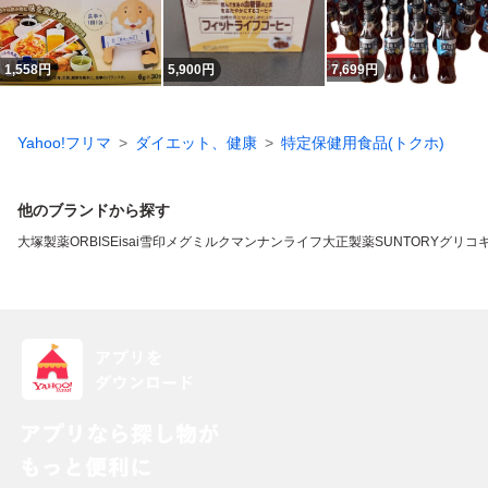
1,558
円
5,900
円
7,699
円
Yahoo!フリマ
ダイエット、健康
特定保健用食品(トクホ)
他のブランドから探す
大塚製薬
ORBIS
Eisai
雪印メグミルク
マンナンライフ
大正製薬
SUNTORY
グリコ