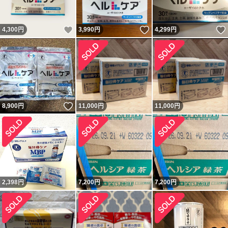
いいね！
いいね！
4,300
円
3,990
円
4,299
円
いいね！
8,900
円
11,000
円
11,000
円
2,398
円
7,200
円
7,200
円