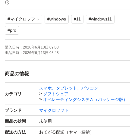
買い切り版なので、追加料金は一切かかりません。
再インストールに対応していますので、機種変更時も安心
#
マイクロソフト
#
windows
#
11
#
windows11
です。
#
pro
インストールから認証完了まで、サポートいたします。
購入日時：
2026年6月13日 09:03
出品日時：
2026年6月13日 08:48
まとめ買いにも対応可能ですので、複数枚お求めの場合は
コメントいただければ幸いです。
商品の情報
スマホ、タブレット、パソコン
カテゴリ
ソフトウェア
オペレーティングシステム（パッケージ版）
ブランド
マイクロソフト
商品の状態
未使用
配送の方法
おてがる配送（ヤマト運輸）