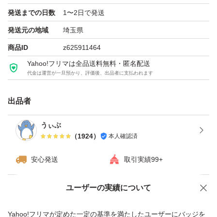
発送までの日数
1〜2日で発送
発送元の地域
埼玉県
商品ID
z625911464
Yahoo!フリマは全品送料無料・匿名配送
代金は運営が一旦預かり、評価後、出品者に支払われます
出品者
うぃぶ
（
1924
）
本人確認済
安心発送
取引実績99+
ユーザーの実績について
価格の相談
商品への質問
商品への質問からの値下げ交渉、不適切なカテゴリ変更依頼は禁止です
Yahoo!フリマが定めた一定の基準を満たしたユーザーにバッジを