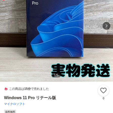
1
/
5
この商品は
15分
で売れました
い
Windows 11 Pro リテール版
0
マイクロソフト
送料無料