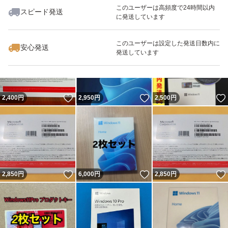
このユーザーは高頻度で24時間以内
スピード発送
に発送しています
いいね！
いいね！
4,200
円
4,200
円
5,000
円
このユーザーは設定した発送日数内に
安心発送
発送しています
いいね！
いいね！
2,400
円
2,950
円
2,500
円
いいね！
いいね！
2,850
円
6,000
円
2,850
円