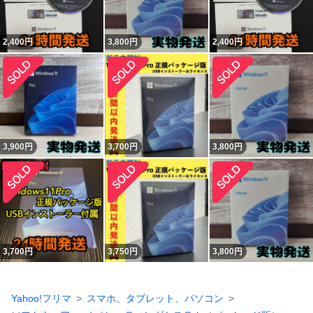
2,400
円
3,800
円
2,400
円
3,900
円
3,700
円
3,800
円
3,700
円
3,750
円
3,800
円
Yahoo!フリマ
スマホ、タブレット、パソコン