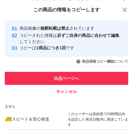
付与しています
この商品をみている人にオススメ
この商品の情報をコピーします
安心取引出品者
最大10%対象
最大10%対象
最大10%対象
Yahoo!フリマの基準をクリアした安
安心取引出品者
商品画像の
無断転載は禁止
されています
心・安全なユーザーです
コピーされた情報は
必ずご自身の商品に合わせて編集
取引実績
してください
コピーは
1商品につき1回
です
このユーザーはYahoo!フリマの取
取引実績◯+
いいね！
いいね！
3,800
円
3,800
円
3,750
円
引を完了させた実績があります
商品情報コピー機能について
最大10%対象
最大10%対象
このユーザーは他フリマサービス
他フリマ実績◯+
出品ページへ
での取引実績があります
キャンセル
スピード&安心発送
いいね！
いいね！
3,750
※このバッジは実績に基づく表示であり、発送を保証しているものではあり
円
3,800
円
3,750
円
ません
このユーザーは高頻度で24時間以内
スピード＆安心発送
＆設定した発送日数内に発送していま
す