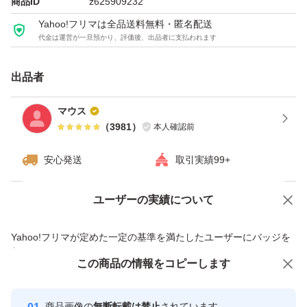
商品ID
z625909232
Yahoo!フリマは全品送料無料・匿名配送
代金は運営が一旦預かり、評価後、出品者に支払われます
出品者
マウス
（
3981
）
本人確認前
安心発送
取引実績99+
ユーザーの実績について
価格の相談
商品への質問
商品への質問からの値下げ交渉、不適切なカテゴリ変更依頼は禁止です
Yahoo!フリマが定めた一定の基準を満たしたユーザーにバッジを
付与しています
この商品をみている人にオススメ
この商品の情報をコピーします
安心取引出品者
最大10%対象
最大10%対象
Yahoo!フリマの基準をクリアした安
安心取引出品者
商品画像の
無断転載は禁止
されています