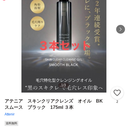
1
/
3
い
アテニア スキンクリアクレンズ オイル BK
2
スムース ブラック 175ml ３本
Attenir
送料無料