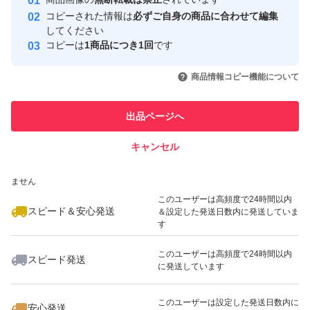
心・安全なユーザーです
コピーされた情報は
必ずご自身の商品に合わせて編集
取引実績
してください
コピーは
1商品につき1回
です
このユーザーはYahoo!フリマの取
取引実績◯+
いいね！
いいね！
6,200
円
5,800
円
700
円
引を完了させた実績があります
商品情報コピー機能について
最大10%対象
最大10%対象
このユーザーは他フリマサービス
他フリマ実績◯+
出品ページへ
での取引実績があります
キャンセル
スピード&安心発送
いいね！
いいね！
400
※このバッジは実績に基づく表示であり、発送を保証しているものではあり
円
500
円
4,100
円
ません
このユーザーは高頻度で24時間以内
スピード＆安心発送
＆設定した発送日数内に発送していま
す
このユーザーは高頻度で24時間以内
スピード発送
に発送しています
いいね！
いいね！
4,100
円
4,100
円
4,100
円
最大10%対象
このユーザーは設定した発送日数内に
安心発送