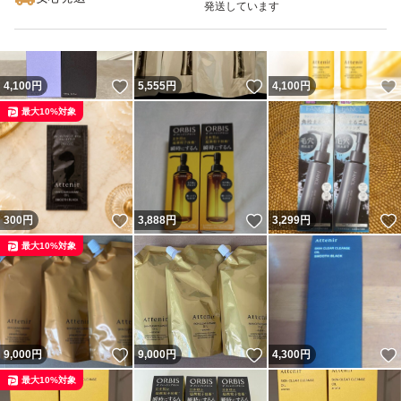
発送しています
いいね！
いいね！
4,100
円
5,555
円
4,100
円
最大10%対象
いいね！
いいね！
300
円
3,888
円
3,299
円
最大10%対象
いいね！
いいね！
9,000
円
9,000
円
4,300
円
最大10%対象