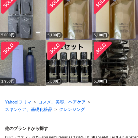
5,000
円
5,100
円
5,100
円
1,950
円
5,000
円
5,300
円
Yahoo!フリマ
コスメ、美容、ヘアケア
スキンケア、基礎化粧品
クレンジング
他のブランドから探す
DUO（コスメ）
KOSE
shu uemura
naris COSMETICS
Kao
FANCL
POLA
DHC
Atten