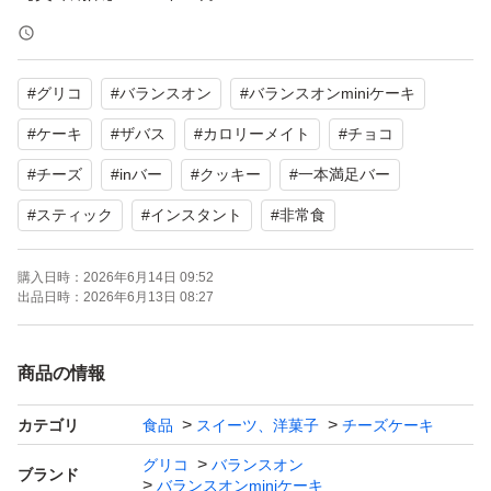
【注意事項】
#
グリコ
#
バランスオン
#
バランスオンminiケーキ
①食品なので、
＊普段から食べなれている方
#
ケーキ
#
ザバス
#
カロリーメイト
#
チョコ
＊アレルギーのない方
#
チーズ
#
inバー
#
クッキー
#
一本満足バー
のみお買い求めください。
#
スティック
#
インスタント
#
非常食
②厚み(規定サイズ)の関係上、専用封筒にダイレクト包装
させていただく場合がございます。
購入日時：
2026年6月14日 09:52
出品日時：
2026年6月13日 08:27
③割れの無いお品物をお包みいたしますが、配送上、割れ
る可能性が高いお品物となります故、ご了承くださいま
商品の情報
せ。
④返品は一切受け付けておりません故、ご了承くださいま
カテゴリ
食品
スイーツ、洋菓子
チーズケーキ
せ。
グリコ
バランスオン
ブランド
⑤コスパ＆スピード発送を最重視しているお品物のため、
バランスオンminiケーキ