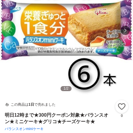
1
/
2
この商品は
1日
で売れました
い
明日12時まで★300円クーポン対象★バランスオ
0
ン★ミニケーキ★グリコ★チーズケーキ★
バランスオンminiケーキ