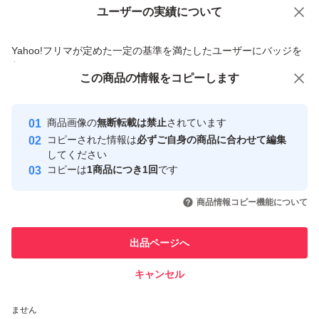
ユーザーの実績について
価格の相談
商品への質問
商品への質問からの値下げ交渉、不適切なカテゴリ変更依頼は禁止です
Yahoo!フリマが定めた一定の基準を満たしたユーザーにバッジを
付与しています
この商品をみている人にオススメ
この商品の情報をコピーします
安心取引出品者
最大10%対象
最大10%対象
Yahoo!フリマの基準をクリアした安
安心取引出品者
商品画像の
無断転載は禁止
されています
心・安全なユーザーです
コピーされた情報は
必ずご自身の商品に合わせて編集
取引実績
してください
コピーは
1商品につき1回
です
このユーザーはYahoo!フリマの取
取引実績◯+
いいね！
いいね！
600
円
600
円
600
円
引を完了させた実績があります
商品情報コピー機能について
最大10%対象
このユーザーは他フリマサービス
他フリマ実績◯+
出品ページへ
での取引実績があります
キャンセル
スピード&安心発送
いいね！
いいね！
675
※このバッジは実績に基づく表示であり、発送を保証しているものではあり
円
1,300
円
960
円
ません
最大10%対象