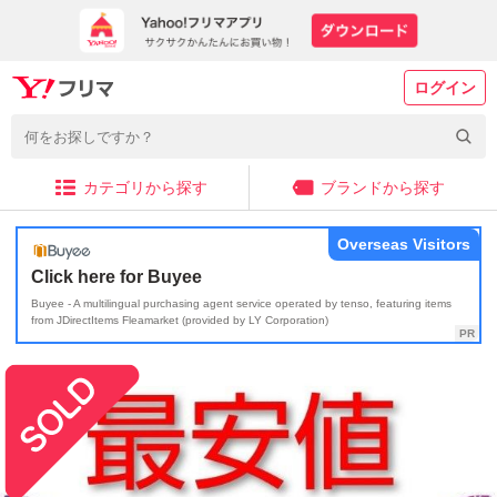
ログイン
カテゴリから探す
ブランドから探す
Overseas Visitors
Click here for Buyee
Buyee - A multilingual purchasing agent service operated by tenso, featuring items
from JDirectItems Fleamarket (provided by LY Corporation)