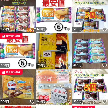
いいね！
いいね！
675
円
600
円
500
円
最大10%対象
いいね！
いいね！
600
円
700
円
680
円
最大10%対象
いいね！
いいね！
560
円
940
円
500
円