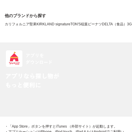
他のブランドから探す
カリフォルニア堅果
KIRKLAND signature
TON'S
稲葉ピーナツ
DELTA（食品）
3G
・「App Store」ボタンを押すとiTunes （外部サイト）が起動します。
・アプリケーションはiPhone、iPod touch、iPadまたはAndroidでご利用い