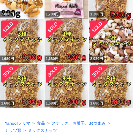
2,000
円
1,700
円
1,280
円
1,680
円
1,680
円
2,080
円
1,680
円
1,680
円
1,680
円
Yahoo!フリマ
食品
スナック、お菓子、おつまみ
ナッツ類
ミックスナッツ