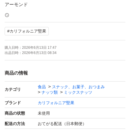
アーモンド
くるみ
カシューナッツ
#
カリフォルニア堅果
(アーモンド、カシューナッツは焙煎。くるみは生。)
購入日時：
2026年6月13日 17:47
ナッツには様々な栄養素が含まれており、美容健康のため
出品日時：
2026年6月13日 08:34
私も毎日20ｇ摂取しています。
ナッツの脂質は不飽和脂肪酸のため体重増加や肥満が気に
商品の情報
なる方にもおすすめです。
食品
スナック、お菓子、おつまみ
抗酸化作用があり細胞の老化を防ぐ効果もあります。
カテゴリ
ナッツ類
ミックスナッツ
ブランド
カリフォルニア堅果
■内容量
商品の状態
未使用
850g
配送の方法
おてがる配送（日本郵便）
商品の特性上若干の誤差はご了承ください。