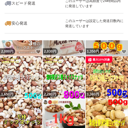
このユーザーは高頻度で24時間以内
スピード発送
#スマホアクセサリーatsuka
に発送しています
いいね！
いいね！
2,000
円
2,000
円
1,800
円
このユーザーは設定した発送日数内に
その他お気に入り食品を出品中です。
安心発送
発送しています
いいね！
いいね！
2,000
円
2,030
円
1,350
円
最大10%対象
いいね！
いいね！
1,650
円
2,280
円
1,380
円