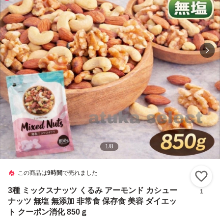
1
/
8
この商品は
9時間
で売れました
い
3種 ミックスナッツ くるみ アーモンド カシュー
1
ナッツ 無塩 無添加 非常食 保存食 美容 ダイエッ
ト クーポン消化 850ｇ