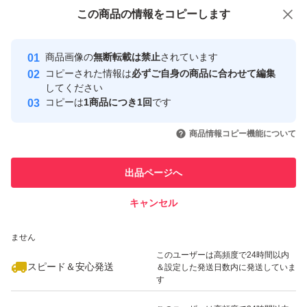
付与しています
遮光袋に入れるだけの簡易包装です。
この商品をみている人にオススメ
この商品の情報をコピーします
安心取引出品者
輸送中の割れ欠けはご容赦ください。
最大10%対象
最大10%対象
最大10%対象
Yahoo!フリマの基準をクリアした安
安心取引出品者
商品画像の
無断転載は禁止
されています
心・安全なユーザーです
コピーされた情報は
必ずご自身の商品に合わせて編集
木の実 無添加 添加物不使用 植物油不使用
取引実績
してください
防災食品 非常食 保存食
コピーは
1商品につき1回
です
このユーザーはYahoo!フリマの取
お菓子作り パン作り 手作り スイーツ
取引実績◯+
いいね！
いいね！
1,800
円
1,680
円
1,380
円
引を完了させた実績があります
商品情報コピー機能について
健康 美容 腸活 抗酸化作用 ポリフェノール
最大10%対象
最大10%対象
このユーザーは他フリマサービス
ポイント消化 大容量 お徳用 お得用
他フリマ実績◯+
出品ページへ
での取引実績があります
オレイン酸 リノール酸 リノレン酸 パルミトレイン酸
キャンセル
スピード&安心発送
オメガ3脂肪酸
いいね！
いいね！
1,980
※このバッジは実績に基づく表示であり、発送を保証しているものではあり
円
1,900
円
2,000
円
ません
最大10%対象
クーポン ポイント 利用 消費 消化
このユーザーは高頻度で24時間以内
スピード＆安心発送
＆設定した発送日数内に発送していま
食品 美容 キッチン カテゴリー
す