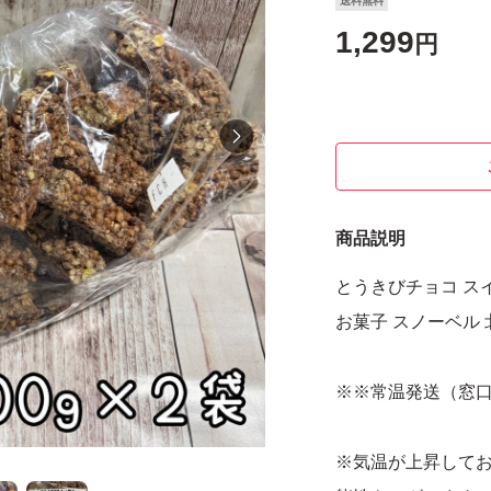
送料無料
1,299
円
商品説明
とうきびチョコ スイ
お菓子 スノーベル
※※常温発送（窓
※気温が上昇して