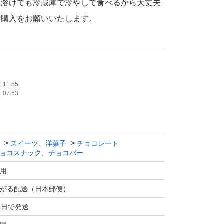
。溶けても冷蔵庫で冷やして食べるから大丈夫
ご購入をお願いいたします。
いたという理由での悪い評価はご遠慮くださ
11:55
07:53
アウトレット商品です。最初から欠け割れ等あ
召し上がりいただけます^_^
割れ欠け生じる場合もございます。
スイーツ、洋菓子
チョコレート
ョコスナック、チョコバー
ト菓子です。
用
ばしさとホワイトチョコの優しい甘さ、アーモ
がる配送（日本郵便）
るこだわりのおいしさです。
3日で発送