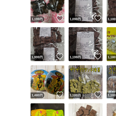
他フ
いいね！
いいね
1,199
円
1,099
円
1,100
スピード
※このバッ
スピ
いいね！
いいね
1,999
円
1,199
円
1,180
スピ
安心
いいね！
いいね
1,480
円
1,100
円
1,100