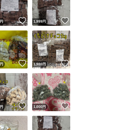
商品情報コピー機
リマ実績◯+
このユーザーは他フリマサービスでの取引実績があります
！
いいね！
いいね！
円
1,999
円
出品ページへ
&安心発送
キャンセル
ジは実績に基づく表示であり、発送を保証しているものではありません
このユーザーは高頻度で24時間以内＆設定した発送日数内に
ード＆安心発送
ます
！
いいね！
いいね！
円
1,980
円
ード発送
このユーザーは高頻度で24時間以内に発送しています
発送
このユーザーは設定した発送日数内に発送しています
！
いいね！
いいね！
円
1,000
円