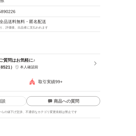
県
 200g×2袋
5890226
等は画像3枚目をご覧ください。
マは全品送料無料・匿名配送
り、評価後、出品者に支払われます
窓口手渡し）での発送です。厚さがギリギリの
、宅配ビニール袋と封筒での安心二重梱包とな
＊ご質問はお気軽に♪
（
8521
）
本人確認前
レットお菓子出品しております。
取引実績99+
ト・チョコレート菓子
相談
商品への質問
からの値下げ交渉、不適切なカテゴリ変更依頼は禁止です