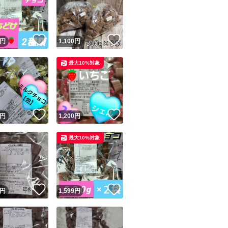
パッケージ...大容量
パッケージ...個包装
！
いいね！
いいね！
円
1,100
円
最大10%対象
ユーザーの実績について
！
いいね！
いいね！
円
1,200
円
o!フリマが定めた一定の基準を満たしたユーザーにバッジを付与しています
最大10%対象
出品者
この商品の情報をコピーします
取引出品者
Yahoo!フリマの基準をクリアした安心・安全なユーザーです
！
いいね！
いいね！
商品画像の
無断転載は禁止
されています
円
1,599
円
コピーされた情報は
必ずご自身の商品に合わせて編集
してください
コピーは
1商品につき1回
です
実績◯+
このユーザーはYahoo!フリマの取引を完了させた実績があり