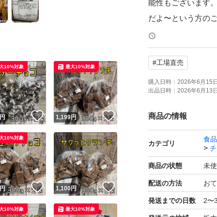
能性もございます
だよ〜という方の
◎チョコが溶けて
#
工場直売
い！
大10%対象
最大10%対象
購入日時：
2026年6月15日 
出品日時：
2026年6月13日 
●チョコレートの
りますが美味しくお
！
いいね！
いいね！
商品の情報
円
1,199
円
※輸送中、さらに
大10%対象
食品
カテゴリ
チ
裸品のチョコレー
商品の状態
未使
とうきびパフの香
配送の方法
おて
！
いいね！
いいね！
ンドの旨味が広が
円
1,100
円
発送までの日数
2〜
大10%対象
最大10%対象