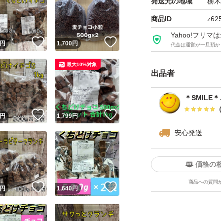
発送元の地域
栃木
●とうきびチョコ 裸品
商品ID
z62
※賞味期限、原材料
Yahoo!フリ
！
いいね！
いいね！
円
1,700
円
代金は運営が一旦預か
最大10%対象
※ゆうパケット（
出品者
ため、緩衝材なし
ります。
＊SMILE
！
いいね！
いいね！
円
1,799
円
※他にも、アウト
安心発送
種類...チョコレー
価格の
商品への質問
！
いいね！
いいね！
円
1,640
円
特徴...アウトレット