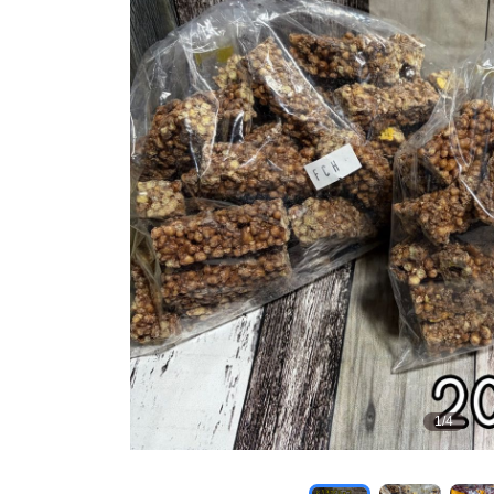
1
/
4