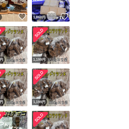
！
いいね！
いいね！
円
1,860
円
円
1,199
円
円
1,199
円