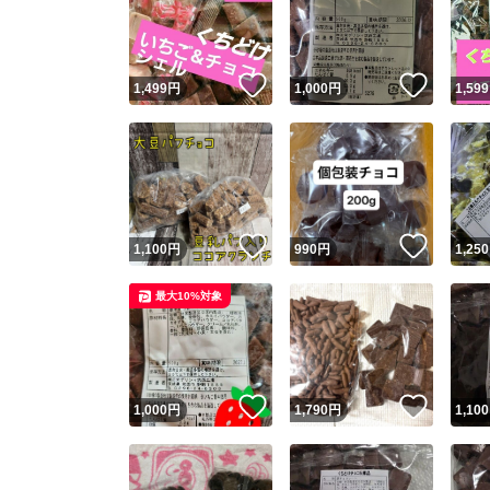
いいね！
いいね
1,499
円
1,000
円
1,599
いいね！
いいね
1,100
円
990
円
1,250
Yaho
最大10%対象
安心取引
安心
いいね！
いいね
1,000
円
1,790
円
1,100
取引実績
取引