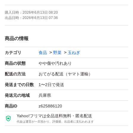
見栄えは悪いですが、通常の玉ねぎ同様味には変わりあり
購入日時：
2026年6月13日 08:20
ません。
出品日時：
2026年6月13日 07:36
大きさが様々ですので、お料理に合わせてお使い下さい
ね。
商品の情報
カテゴリ
食品
野菜
玉ねぎ
品種:ターザン
重量:箱込み約5kg
商品の状態
やや傷や汚れあり
サイズ:色々
配送の方法
おてがる配送（ヤマト運輸）
発送までの日数
1〜2日で発送
保存性を高める為、薄皮を残してありますので少し土が付
発送元の地域
兵庫県
いた状態での発送となります。
商品ID
z625886120
Yahoo!フリマは全品送料無料・匿名配送
風通しの良い日陰での保存をお願いします。
代金は運営が一旦預かり、評価後、出品者に支払われます
☆日持ちのする品種ですが、訳ありの為、出来るだけお早