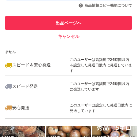
いいね！
いいね！
1,950
円
1,499
円
1,700
円
引を完了させた実績があります
商品情報コピー機能について
最大10%対象
最大10%対象
このユーザーは他フリマサービス
他フリマ実績◯+
出品ページへ
での取引実績があります
キャンセル
スピード&安心発送
いいね！
いいね！
1,680
※このバッジは実績に基づく表示であり、発送を保証しているものではあり
円
1,480
円
1,550
円
ません
最大10%対象
このユーザーは高頻度で24時間以内
スピード＆安心発送
＆設定した発送日数内に発送していま
す
このユーザーは高頻度で24時間以内
スピード発送
に発送しています
いいね！
いいね！
2,000
円
2,500
円
899
円
このユーザーは設定した発送日数内に
安心発送
発送しています