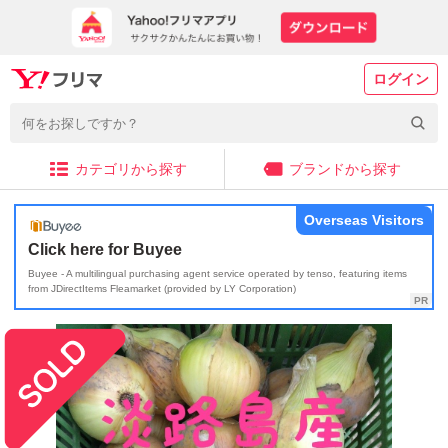
ログイン
カテゴリから探す
ブランドから探す
Overseas Visitors
Click here for Buyee
Buyee - A multilingual purchasing agent service operated by tenso, featuring items
from JDirectItems Fleamarket (provided by LY Corporation)