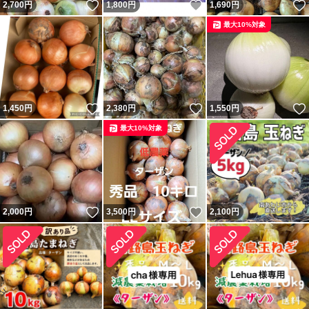
いいね！
いいね！
2,700
円
1,800
円
1,690
円
最大10%対象
いいね！
いいね！
1,450
円
2,380
円
1,550
円
最大10%対象
いいね！
いいね！
2,000
円
3,500
円
2,100
円