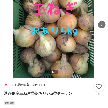
1
/
3
この商品は
43分
で売れました
い
淡路島産玉ねぎ◎訳あり5kg◎ターザン
1
送料無料