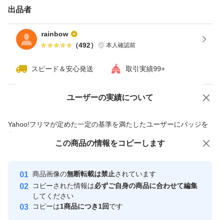
めにお召し上がり下さい。
出品者
rainbow
天候や配送状況により傷みが発生する場合がございますの
（
492
）
本人確認前
でご了承下さい。
スピード＆安心発送
取引実績99+
★訳ありにご理解頂ける方のみご購入宜しくお願い致しま
ユーザーの実績について
価格の相談
商品への質問
す。
商品への質問からの値下げ交渉、不適切なカテゴリ変更依頼は禁止です
Yahoo!フリマが定めた一定の基準を満たしたユーザーにバッジを
付与しています
この商品をみている人にオススメ
この商品の情報をコピーします
安心取引出品者
最大10%対象
最大10%対象
最大10%対象
Yahoo!フリマの基準をクリアした安
安心取引出品者
商品画像の
無断転載は禁止
されています
心・安全なユーザーです
コピーされた情報は
必ずご自身の商品に合わせて編集
取引実績
してください
コピーは
1商品につき1回
です
このユーザーはYahoo!フリマの取
取引実績◯+