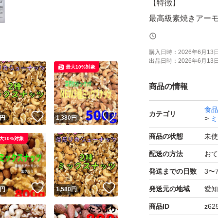
【特徴】
最高級素焼きアー
ルの3種類にレーズ
ナッツは全て無塩、
購入日時：
2026年6月13日 
出品日時：
2026年6月13日 
となります。)
最大10%対象
大粒で割れが少な
商品の情報
オメガ3がたっぷり
食品
です。
カテゴリ
！
いいね！
いいね！
円
1,380
円
ミ
商品の状態
未使
大10%対象
画像賞味期限はあ
配送の方法
おて
賞味期限は発送日よ
発送までの日数
3〜
！
いいね！
いいね！
発送元の地域
愛知
ドライフルーツと
円
1,580
円
がしけてしまう可
商品ID
z62