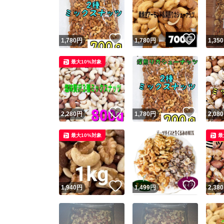
いいね！
いいね
1,780
円
1,780
円
1,350
最大10%対象
いいね！
いいね
2,280
円
1,780
円
2,080
Yaho
最大10%対象
最
安心取引
安心
いいね！
いいね
1,940
円
1,499
円
2,380
取引実績
取引