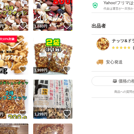
Yahoo!フリ
代金は運営が一旦預か
＊プレミックスの
解・ご了承下さいm(.
！
いいね！
いいね！
出品者
円
1,680
円
大10%対象
低糖質
ナッツ&ド
ローカーボ
おつまみ
安心発送
お菓子作り
！
いいね！
いいね！
円
1,999
円
ミックスナッツ
価格の
おやつ
商品への質問
ギルトフリー
ダイエット
！
いいね！
いいね！
円
1,299
円
素焼きアーモンド
クルミ