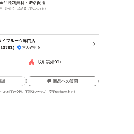
マは全品送料無料・匿名配送
り、評価後、出品者に支払われます
為、内容に偏りがある場合があります。ご理
_.)m
ライフルーツ専門店
（
18781
）
本人確認済
取引実績99+
相談
商品への質問
からの値下げ交渉、不適切なカテゴリ変更依頼は禁止です