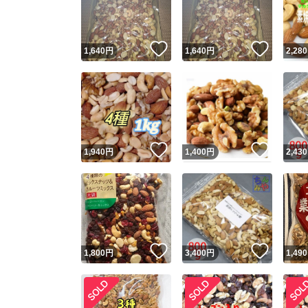
他フ
いいね！
いいね
1,640
円
1,640
円
2,280
スピード
※このバッ
スピ
いいね！
いいね
1,940
円
1,400
円
2,430
スピ
安心
いいね！
いいね
1,800
円
3,400
円
1,490