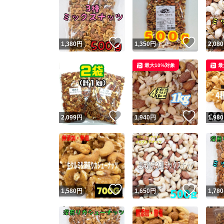
いいね！
いいね
1,380
円
1,350
円
2,080
最大10%対象
最
いいね！
いいね
2,099
円
1,940
円
1,980
いいね！
いいね
1,580
円
1,650
円
1,780