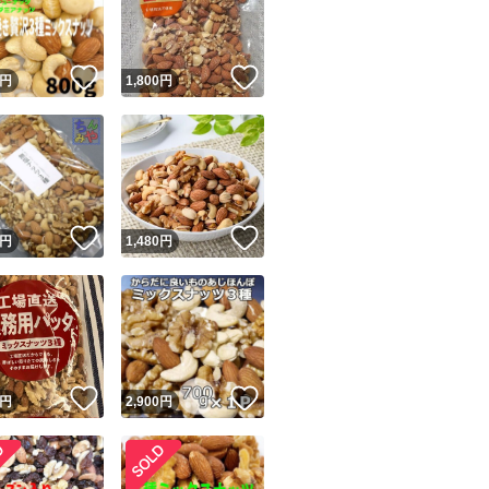
商品情報コピー機
リマ実績◯+
このユーザーは他フリマサービスでの取引実績があります
！
いいね！
いいね！
円
1,800
円
出品ページへ
&安心発送
キャンセル
ジは実績に基づく表示であり、発送を保証しているものではありません
このユーザーは高頻度で24時間以内＆設定した発送日数内に
ード＆安心発送
ます
！
いいね！
いいね！
円
1,480
円
ード発送
このユーザーは高頻度で24時間以内に発送しています
発送
このユーザーは設定した発送日数内に発送しています
！
いいね！
いいね！
円
2,900
円