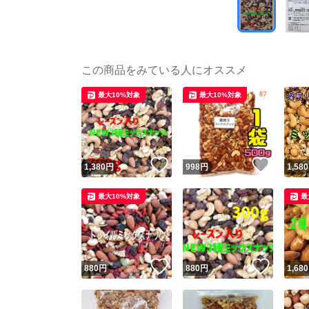
この商品をみている人にオススメ
最大10%対象
最大10%対象
いいね！
いいね
1,380
円
998
円
1,580
最大10%対象
最
いいね！
いいね
880
円
880
円
1,680