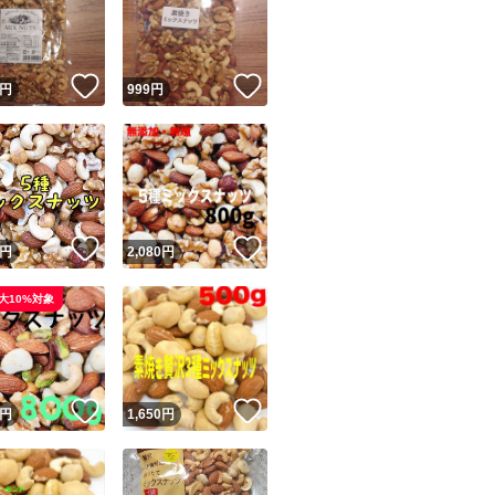
アーモンドプード
くるみ
素焼きカシューナ
！
いいね！
いいね！
円
999
円
小魚ミックスナッ
マカダミアナッツ
ジャイアントコー
ユーザーの実績について
！
いいね！
いいね！
円
2,080
円
o!フリマが定めた一定の基準を満たしたユーザーにバッジを付与しています
大10%対象
出品者
この商品の情報をコピーします
取引出品者
Yahoo!フリマの基準をクリアした安心・安全なユーザーです
！
いいね！
いいね！
商品画像の
無断転載は禁止
されています
円
1,650
円
コピーされた情報は
必ずご自身の商品に合わせて編集
してください
コピーは
1商品につき1回
です
実績◯+
このユーザーはYahoo!フリマの取引を完了させた実績があり