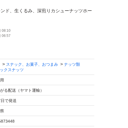
モンド、生くるみ、深煎りカシューナッツホー
ンを入れてミックスしました♪
国内のこだわり焙煎です。(クルミは生クルミ
08:10
06:57
い最高級品を使用しています。
！低糖質でダイエット中の間食にもぴったり
スナック、お菓子、おつまみ
ナッツ類
ックスナッツ
用
くまで出品用画像になります。
がる配送（ヤマト運輸）
りおよそ150日になります。
7日で発送
県
ナッツのミックスは発送日の袋詰めでもナッツ
能性がございます。ご理解・ご了承下さい。
5873448