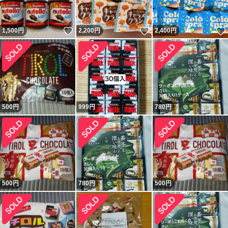
いいね！
いいね！
1,500
円
2,200
円
2,400
円
500
円
999
円
780
円
500
円
780
円
500
円