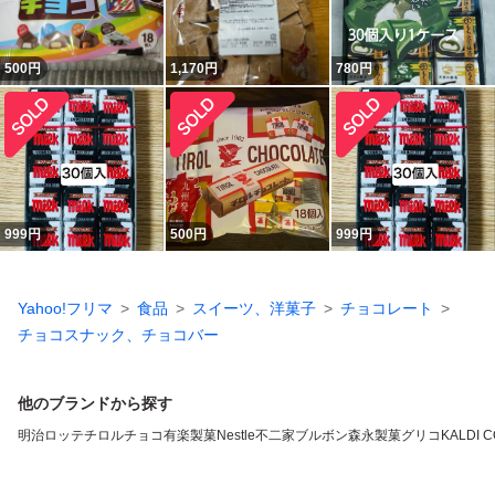
500
円
1,170
円
780
円
999
円
500
円
999
円
Yahoo!フリマ
食品
スイーツ、洋菓子
チョコレート
チョコスナック、チョコバー
他のブランドから探す
明治
ロッテ
チロルチョコ
有楽製菓
Nestle
不二家
ブルボン
森永製菓
グリコ
KALDI 