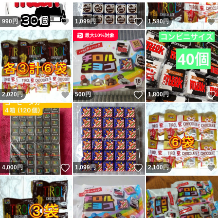
いいね！
いいね！
990
円
1,099
円
1,580
円
最大10%対象
いいね！
いいね！
2,020
円
500
円
1,800
円
いいね！
いいね！
4,000
円
1,099
円
2,100
円