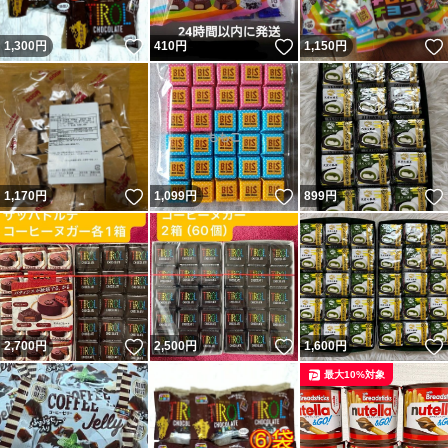
いいね！
いいね！
1,300
円
410
円
1,150
円
いいね！
いいね！
1,170
円
1,099
円
899
円
いいね！
いいね！
2,700
円
2,500
円
1,600
円
最大10%対象