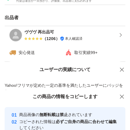
代金は運営が一旦預かり、評価後、出品者に支払われます
出品者
ヴヴヴ 再出品可
（
1206
）
本人確認済
安心発送
取引実績99+
ユーザーの実績について
価格の相談
商品への質問
商品への質問からの値下げ交渉、不適切なカテゴリ変更依頼は禁止です
Yahoo!フリマが定めた一定の基準を満たしたユーザーにバッジを
付与しています
この商品をみている人にオススメ
この商品の情報をコピーします
安心取引出品者
最大10%対象
Yahoo!フリマの基準をクリアした安
安心取引出品者
商品画像の
無断転載は禁止
されています
心・安全なユーザーです
コピーされた情報は
必ずご自身の商品に合わせて編集
取引実績
してください