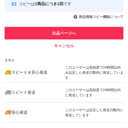
コピーは
1商品につき1回
です
このユーザーはYahoo!フリマの取
取引実績◯+
いいね！
いいね！
990
円
850
円
999
円
引を完了させた実績があります
商品情報コピー機能について
最大10%対象
最大10%対象
最大10%対象
このユーザーは他フリマサービス
他フリマ実績◯+
出品ページへ
での取引実績があります
キャンセル
スピード&安心発送
いいね！
いいね！
2,499
※このバッジは実績に基づく表示であり、発送を保証しているものではあり
円
780
円
500
円
ません
最大10%対象
このユーザーは高頻度で24時間以内
スピード＆安心発送
＆設定した発送日数内に発送していま
す
このユーザーは高頻度で24時間以内
スピード発送
に発送しています
いいね！
いいね！
500
円
1,200
円
1,170
円
このユーザーは設定した発送日数内に
安心発送
発送しています