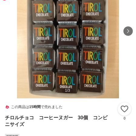
1
/
3
この商品は
15時間
で売れました
い
チロルチョコ コーヒーヌガー 30個 コンビ
0
ニサイズ