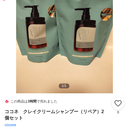
1
/
1
この商品は
3時間
で売れました
い
ココネ クレイクリームシャンプー（リペア）2
0
個セット
cocone