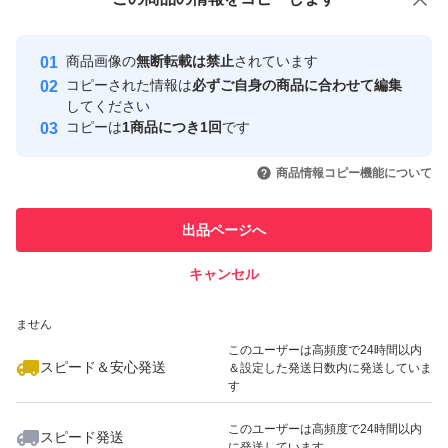
安心取引出品者
最大10%対象
最大10%対象
最大10%対象
Yahoo!フリマの基準をクリアした安
安心取引出品者
商品画像の
無断転載は禁止
されています
心・安全なユーザーです
コピーされた情報は
必ずご自身の商品に合わせて編集
取引実績
してください
コピーは
1商品につき1回
です
このユーザーはYahoo!フリマの取
取引実績◯+
いいね！
いいね！
4,500
円
5,000
円
4,500
円
引を完了させた実績があります
商品情報コピー機能について
最大10%対象
最大10%対象
このユーザーは他フリマサービス
他フリマ実績◯+
出品ページへ
での取引実績があります
キャンセル
スピード&安心発送
いいね！
いいね！
5,000
※このバッジは実績に基づく表示であり、発送を保証しているものではあり
円
5,000
円
4,650
円
ません
このユーザーは高頻度で24時間以内
スピード＆安心発送
＆設定した発送日数内に発送していま
す
このユーザーは高頻度で24時間以内
スピード発送
に発送しています