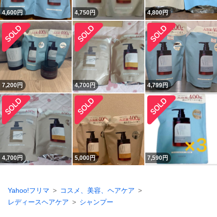
4,600
円
4,750
円
4,800
円
7,200
円
4,700
円
4,799
円
4,700
円
5,000
円
7,590
円
Yahoo!フリマ
コスメ、美容、ヘアケア
レディースヘアケア
シャンプー