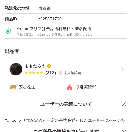
発送元の地域
東京都
商品ID
z625851700
Yahoo!フリマは全品送料無料・匿名配送
代金は運営が一旦預かり、評価後、出品者に支払われます
出品者
ももたろう
（
312
）
本人確認前
安心発送
取引実績99+
ユーザーの実績について
価格の相談
商品への質問
商品への質問からの値下げ交渉、不適切なカテゴリ変更依頼は禁止です
Yahoo!フリマが定めた一定の基準を満たしたユーザーにバッジを
付与しています
この商品をみている人にオススメ
この商品の情報をコピーします