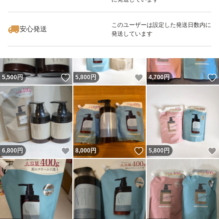
いいね！
いいね！
4,800
円
5,000
円
5,199
円
このユーザーは設定した発送日数内に
安心発送
発送しています
いいね！
いいね！
5,500
円
5,800
円
4,700
円
いいね！
いいね！
6,800
円
8,000
円
5,800
円