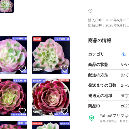
ピンク銀月 錦 
購入日時：
2026年6月23日 
出品日時：
2026年6月13日 
1苗=980円→880円
商品の情報
人気種
カテゴリ
花、
とっても綺麗な子
商品の状態
やや
！
いいね！
いいね！
円
880
円
在庫あり
配送の方法
おて
鉢サイズは6cm、
発送までの日数
2〜
発送元の地域
東京
写真は06月12日撮
商品ID
z62
カット苗ですが発
！
いいね！
いいね！
円
580
円
Yahoo!フリ
写真は現物ですけ
代金は運営が一旦預か