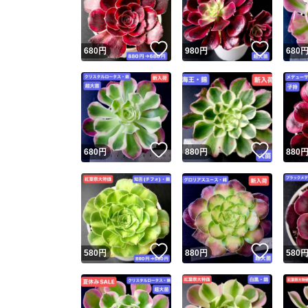
他フ
いいね！
いいね
680
円
980
円
680
スピード
※このバッ
スピ
いいね！
いいね
680
円
880
円
880
スピ
安心
いいね！
いいね
580
円
880
円
580