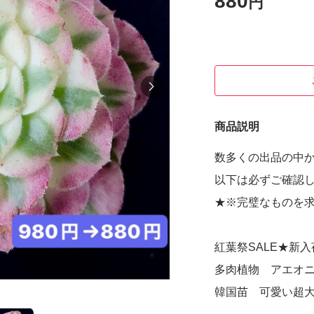
880
円
商品説明
数多くの出品の中
以下は必ずご確認
★※完璧なものを
紅葉祭SALE★新入
多肉植物 アエオ
韓国苗 可愛い超