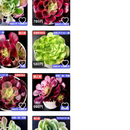
商品情報コピー機
★気持ちの良いお
リマ実績◯+
このユーザーは他フリマサービスでの取引実績があります
ます。
！
いいね！
いいね！
円
780
円
出品ページへ
&安心発送
キャンセル
#多肉植物
ジは実績に基づく表示であり、発送を保証しているものではありません
#韓国苗
このユーザーは高頻度で24時間以内＆設定した発送日数内に
ード＆安心発送
#エケベリア
ます
！
いいね！
いいね！
円
580
円
#カット苗
ード発送
このユーザーは高頻度で24時間以内に発送しています
発送
このユーザーは設定した発送日数内に発送しています
！
いいね！
いいね！
円
980
円