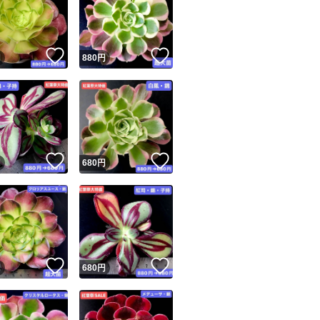
★まとめて購入希
す、遠慮なく催促
！
いいね！
いいね！
円
880
円
★ご質問への返事が
がありますので遠
ユーザーの実績について
！
いいね！
いいね！
蒸れて腐らないよ
円
680
円
★★腐った苗があ
o!フリマが定めた一定の基準を満たしたユーザーにバッジを付与しています
出品者
この商品の情報をコピーします
※★連絡する前に
取引出品者
Yahoo!フリマの基準をクリアした安心・安全なユーザーです
！
いいね！
いいね！
商品画像の
無断転載は禁止
されています
円
680
円
他サイトにも出品
コピーされた情報は
必ずご自身の商品に合わせて編集
してください
います。
コピーは
1商品につき1回
です
実績◯+
このユーザーはYahoo!フリマの取引を完了させた実績があり