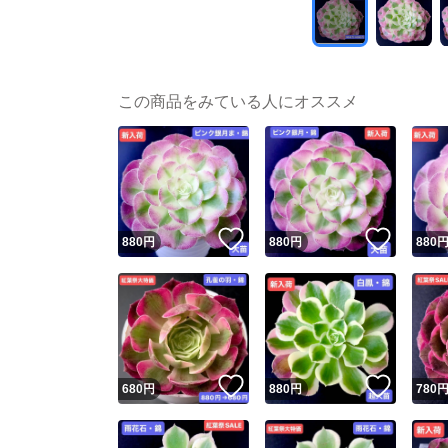
この商品をみている人にオススメ
いいね！
いいね
880
円
880
円
880
いいね！
いいね
680
円
880
円
780