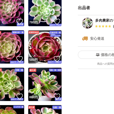
個体差微妙に変わ
出品者
入荷時から小さな
多肉農家の
！
いいね！
いいね！
円
780
円
輸入苗にご理解ある
安心発送
紅葉がさめている
価格の
多数の多肉商品を
！
いいね！
いいね！
円
580
円
商品への質問
2個目から、1個ず
送料一回分のみで
同梱要望が購入す
購入手続終わった
！
いいね！
いいね！
円
880
円
★値段相談と専用