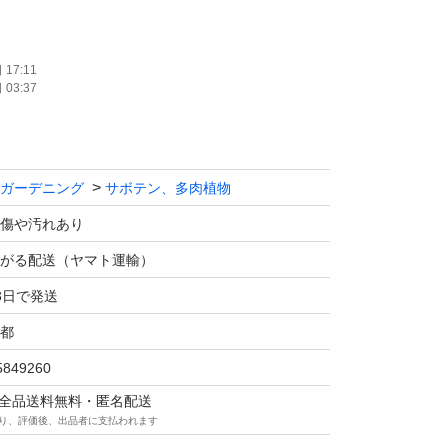
レア種
17:11
03:37
ガーデニング
サボテン、多肉植物
です。
傷や汚れあり
がる配送（ヤマト運輸）
参考にしてください。
3日で発送
都
影した。
5849260
根管理中。
マは全品送料無料・匿名配送
ど、
り、評価後、出品者に支払われます