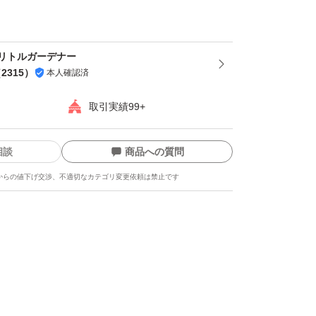
ります。
傷、爪折れ等あります。
リトルガーデナー
方お願いします*
（
2315
）
本人確認済
取引実績99+
子もいます。
相談
商品への質問
まとめて同梱の場合、
からの値下げ交渉、不適切なカテゴリ変更依頼は禁止です
つ150円値引があります、
専用ぺ－ジを出せます、
る前に相談してください、
ら、同梱は出来ません。
ぺージ値引サービス併用出来ません。