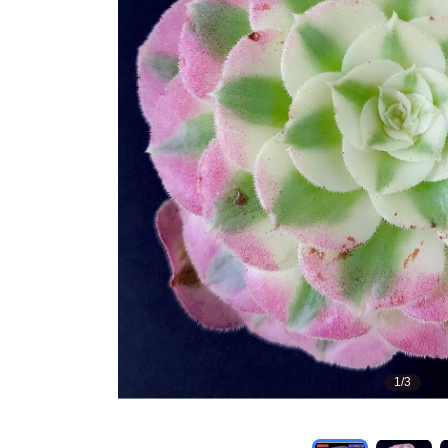
1
/
3