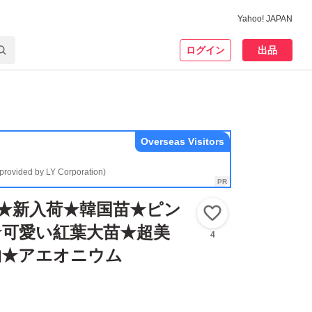
Yahoo! JAPAN
ログイン
出品
Overseas Visitors
(provided by LY Corporation)
E★新入荷★韓国苗★ピン
いいね！
★可愛い紅葉大苗★超美
4
物★アエオニウム