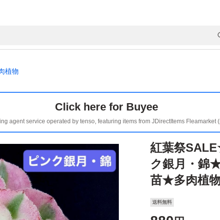
肉植物
Click here for Buyee
ing agent service operated by tenso, featuring items from JDirectItems Fleamarket 
紅葉祭SAL
ク銀月・錦
苗★多肉植
送料無料