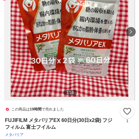
1
/
18
この商品は
19時間
で売れました
い
FUJIFILM メタバリアEX 60日分(30日x2袋) フジ
1
フィルム 富士フイルム
メタバリア