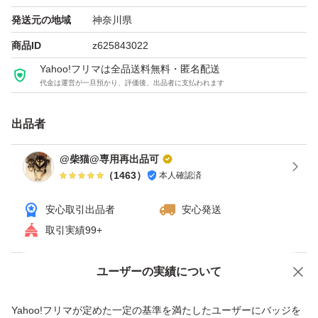
（体脂肪・内臓脂肪）・体重を減らすことで高めのBMIを
発送元の地域
神奈川県
改善する機能があります。
商品ID
z625843022
■サラシノールは、食事から摂取した糖の吸収を抑える機
Yahoo!フリマは全品送料無料・匿名配送
代金は運営が一旦預かり、評価後、出品者に支払われます
能性、また継続摂取により腸内環境を整える（おなかの中
のビフィズス菌を増やす）機能性が報告されています。
出品者
本品は、事業者の責任において特定の保健の目的が期待で
きる旨を表示するものとして、消費者庁長官に届出された
@柴猫@専用再出品可
（
1463
）
本人確認済
ものです。ただし、特定保健用食品と異なり、消費者庁長
官による個別審査を受けたものではありません。
安心取引出品者
安心発送
取引実績99+
ユーザーの実績について
価格の相談
商品への質問
商品への質問からの値下げ交渉、不適切なカテゴリ変更依頼は禁止です
Yahoo!フリマが定めた一定の基準を満たしたユーザーにバッジを