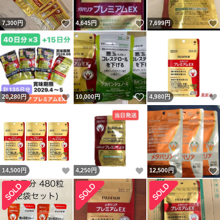
いいね！
いいね！
7,300
円
4,645
円
7,699
円
いいね！
いいね！
20,280
円
10,000
円
4,980
円
いいね！
いいね！
14,500
円
4,250
円
12,500
円