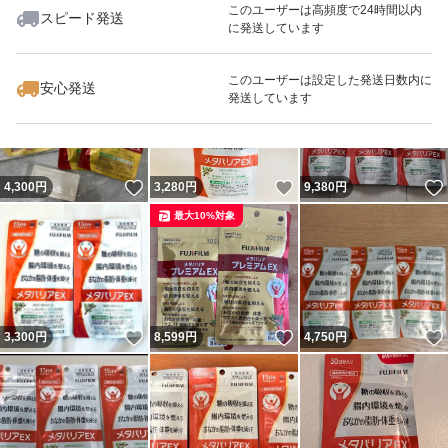
このユーザーは高頻度で24時間以内
スピード発送
に発送しています
いいね！
いいね！
4,300
円
4,760
円
9,450
円
最大10%対象
このユーザーは設定した発送日数内に
安心発送
発送しています
いいね！
いいね！
4,300
円
3,280
円
9,380
円
最大10%対象
いいね！
いいね！
3,300
円
8,599
円
4,750
円