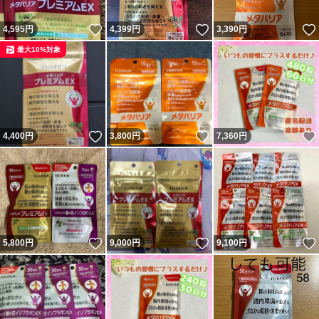
いいね！
いいね！
4,595
円
4,399
円
3,390
円
最大10%対象
いいね！
いいね！
4,400
円
3,800
円
7,360
円
いいね！
いいね！
5,800
円
9,000
円
9,100
円