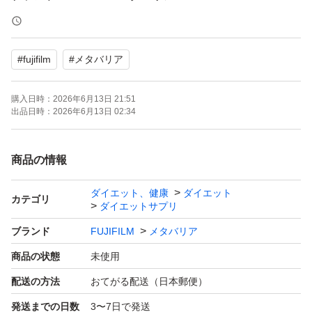
剤形、タイプ：タブレット、錠剤
保健機能食品：機能性表示食品
#
fujifilm
#
メタバリア
内容量（粒）：240 粒
数量（袋）：2袋
購入日時：
2026年6月13日 21:51
出品日時：
2026年6月13日 02:34
賞味期限：2028年12月以降
室温にて保管
商品の情報
ダイエット、健康
ダイエット
届出商品名：メタバリアＥＸ
カテゴリ
ダイエットサプリ
届出表示：本品には、サラシノール、難消化性デキストリ
ブランド
FUJIFILM
メタバリア
ン（食物繊維）、エピガロカテキンガレート、モノグルコ
商品の状態
未使用
シルルチンが含まれます。BMIが高めの方に適した食品で
配送の方法
おてがる配送（日本郵便）
す。
発送までの日数
3〜7日で発送
■本品は、継続摂取によりBMIが高めの方のおなかの脂肪