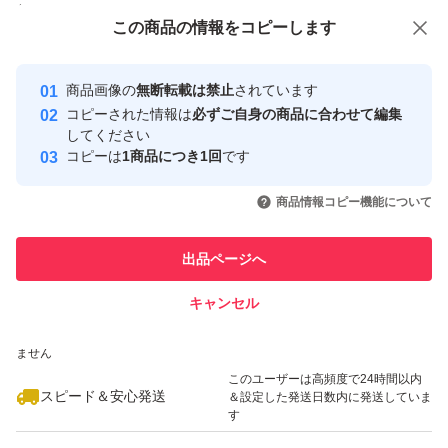
付与しています
この商品をみている人にオススメ
この商品の情報をコピーします
安心取引出品者
最大10%対象
Yahoo!フリマの基準をクリアした安
安心取引出品者
商品画像の
無断転載は禁止
されています
心・安全なユーザーです
コピーされた情報は
必ずご自身の商品に合わせて編集
取引実績
してください
コピーは
1商品につき1回
です
このユーザーはYahoo!フリマの取
取引実績◯+
いいね！
いいね！
6,220
円
3,480
円
6,280
円
引を完了させた実績があります
商品情報コピー機能について
このユーザーは他フリマサービス
他フリマ実績◯+
出品ページへ
での取引実績があります
キャンセル
スピード&安心発送
いいね！
いいね！
3,248
※このバッジは実績に基づく表示であり、発送を保証しているものではあり
円
4,780
円
9,280
円
ません
最大10%対象
このユーザーは高頻度で24時間以内
スピード＆安心発送
＆設定した発送日数内に発送していま
す