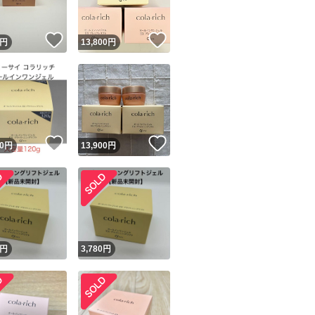
！
いいね！
いいね！
円
13,800
円
！
いいね！
いいね！
0
円
13,900
円
！
円
3,780
円