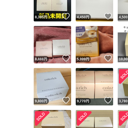
いいね！
いいね
8,395
円
4,450
円
4,500
いいね！
いいね
8,888
円
5,999
円
10,00
いいね！
いいね
9,800
円
9,770
円
3,780