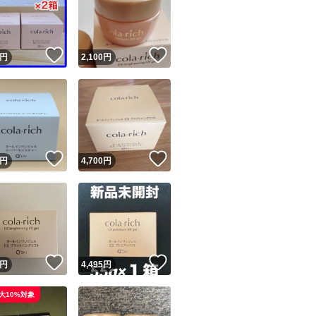
！
いいね！
いいね！
円
2,100
円
ユーザーの実績について
！
いいね！
いいね！
円
4,700
円
o!フリマが定めた一定の基準を満たしたユーザーにバッジを付与しています
出品者
この商品の情報をコピーします
取引出品者
Yahoo!フリマの基準をクリアした安心・安全なユーザーです
！
いいね！
いいね！
商品画像の
無断転載は禁止
されています
円
4,495
円
コピーされた情報は
必ずご自身の商品に合わせて編集
してください
大10%対象
コピーは
1商品につき1回
です
実績◯+
このユーザーはYahoo!フリマの取引を完了させた実績があり