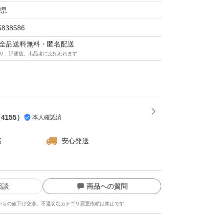
県
5838586
マは全品送料無料・匿名配送
り、評価後、出品者に支払われます
（
4155
）
本人確認済
者
安心発送
相談
商品への質問
からの値下げ交渉、不適切なカテゴリ変更依頼は禁止です