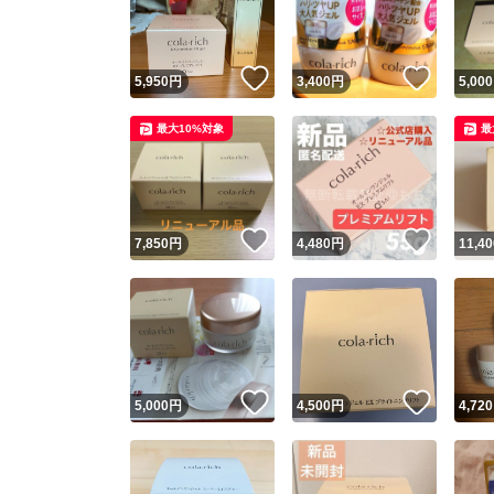
他フ
いいね！
いいね
5,950
円
3,400
円
5,000
スピード
最大10%対象
最
※このバッ
スピ
いいね！
いいね
7,850
円
4,480
円
11,40
スピ
安心
いいね！
いいね
5,000
円
4,500
円
4,720