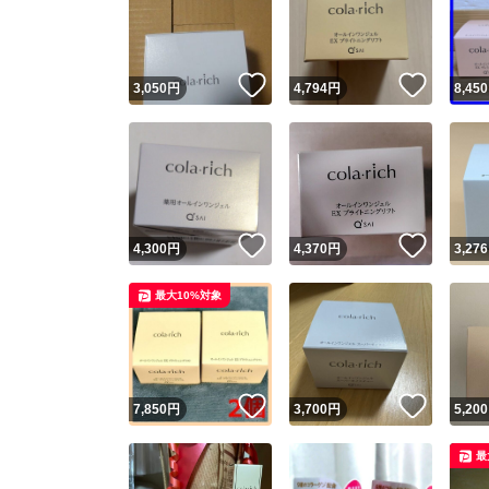
いいね！
いいね
3,050
円
4,794
円
8,450
いいね！
いいね
4,300
円
4,370
円
3,276
Yaho
最大10%対象
安心取引
安心
いいね！
いいね
7,850
円
3,700
円
5,200
取引実績
最
取引