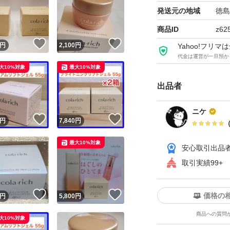
発送元の地域
徳島
商品ID
z62
！
いいね！
いいね！
円
2,100
円
Yahoo!フリ
代金は運営が一旦預か
大10%対象
最大10%対象
出品者
ニケ
！
いいね！
いいね！
円
7,840
円
最大10%対象
安心取引出品
取引実績99+
！
いいね！
いいね！
価格の
円
5,800
円
商品への質問
大10%対象