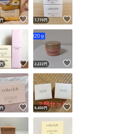
！
いいね！
いいね！
円
7,770
円
！
いいね！
いいね！
円
2,222
円
！
いいね！
いいね！
円
9,400
円