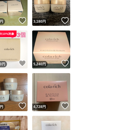
商品情報コピー機
リマ実績◯+
このユーザーは他フリマサービスでの取引実績があります
！
いいね！
いいね！
円
3,180
円
出品ページへ
&安心発送
大10%対象
キャンセル
ジは実績に基づく表示であり、発送を保証しているものではありません
このユーザーは高頻度で24時間以内＆設定した発送日数内に
ード＆安心発送
ます
！
いいね！
いいね！
0
円
5,240
円
ード発送
このユーザーは高頻度で24時間以内に発送しています
発送
このユーザーは設定した発送日数内に発送しています
！
いいね！
いいね！
円
4,728
円