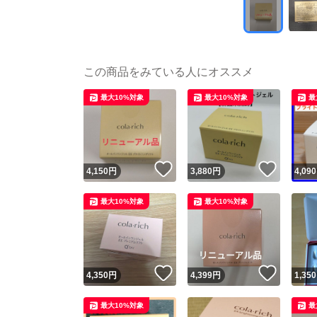
この商品をみている人にオススメ
最大10%対象
最大10%対象
最
いいね！
いいね
4,150
円
3,880
円
4,090
最大10%対象
最大10%対象
いいね！
いいね
4,350
円
4,399
円
1,350
最大10%対象
最