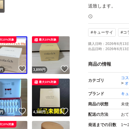
送致します。
#
キューサイ
#
コ
大10%対象
最大10%対象
購入日時：
2026年6月13日 
出品日時：
2026年6月13日 
商品の情報
！
いいね！
いいね！
円
3,899
円
コス
カテゴリ
最大10%対象
オ
ブランド
キュ
商品の状態
未使
！
いいね！
いいね！
円
4,348
円
配送の方法
おて
発送までの日数
1〜
大10%対象