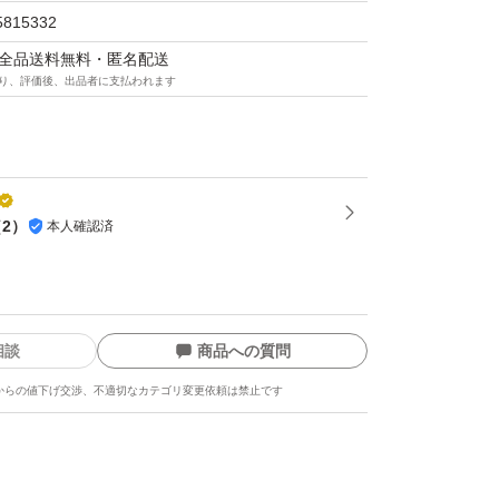
it
5815332
0 GHz
マは全品送料無料・匿名配送
り、評価後、出品者に支払われます
CI Express 4.0
ト DisplayPort 3ポート
（デュアルファン）
（
2
）
本人確認済
 スロット
 mm
相談
商品への質問
からの値下げ交渉、不適切なカテゴリ変更依頼は禁止です