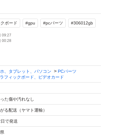
傷や汚れなし
ク系
ックボード
#
gpu
#
pcパーツ
#
306012gb
用に伴う微細なホコリ等はご容赦ください。精
09:27
00:28
丁寧に梱包して発送いたします。
たします。
ホ、タブレット、パソコン
PCパーツ
0 VENTUS 2X 12G OC
ラフィックボード、ビデオカード
e RTX 3000
った傷や汚れなし
：GeForce RTX 3060
がる配送（ヤマト運輸）
0 MHz
2日で発送
GB
6
県