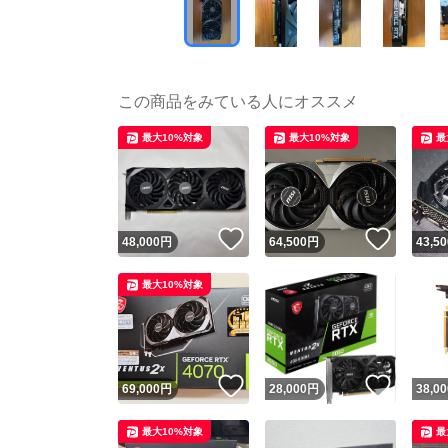
この商品をみている人にオススメ
最大10%対象
最大10%対象
最
いいね！
いいね
48,000
円
64,500
円
43,50
最大10%対象
いいね！
いいね
69,000
円
28,000
円
38,00
最大10%対象
最