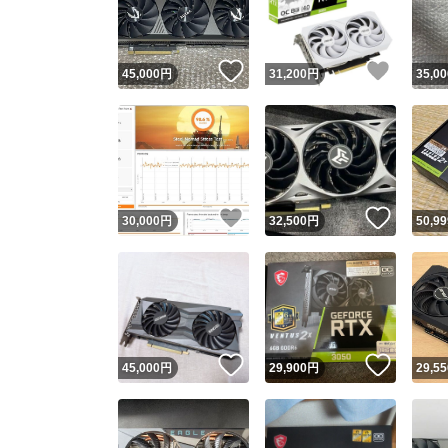
他フ
いいね！
いいね
45,000
円
31,200
円
35,00
スピード
※このバッ
スピ
いいね！
いいね
30,000
円
32,500
円
50,99
スピ
安心
いいね！
いいね
45,000
円
29,900
円
29,55