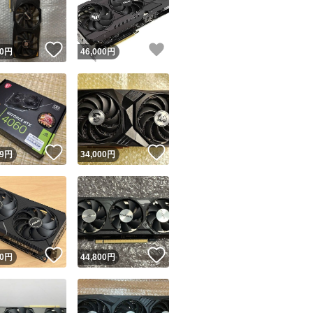
商品情報コピー機
リマ実績◯+
このユーザーは他フリマサービスでの取引実績があります
！
いいね！
いいね！
0
円
46,000
円
出品ページへ
&安心発送
キャンセル
ジは実績に基づく表示であり、発送を保証しているものではありません
このユーザーは高頻度で24時間以内＆設定した発送日数内に
ード＆安心発送
ます
！
いいね！
いいね！
9
円
34,000
円
ード発送
このユーザーは高頻度で24時間以内に発送しています
発送
このユーザーは設定した発送日数内に発送しています
！
いいね！
いいね！
0
円
44,800
円