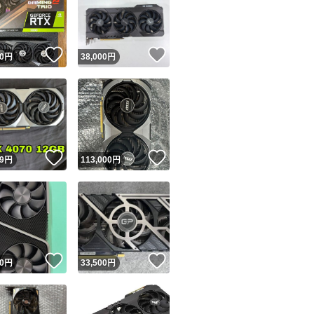
！
いいね！
いいね！
0
円
38,000
円
ユーザーの実績について
！
いいね！
いいね！
9
円
113,000
円
o!フリマが定めた一定の基準を満たしたユーザーにバッジを付与しています
出品者
この商品の情報をコピーします
取引出品者
Yahoo!フリマの基準をクリアした安心・安全なユーザーです
！
いいね！
いいね！
商品画像の
無断転載は禁止
されています
0
円
33,500
円
コピーされた情報は
必ずご自身の商品に合わせて編集
してください
コピーは
1商品につき1回
です
実績◯+
このユーザーはYahoo!フリマの取引を完了させた実績があり