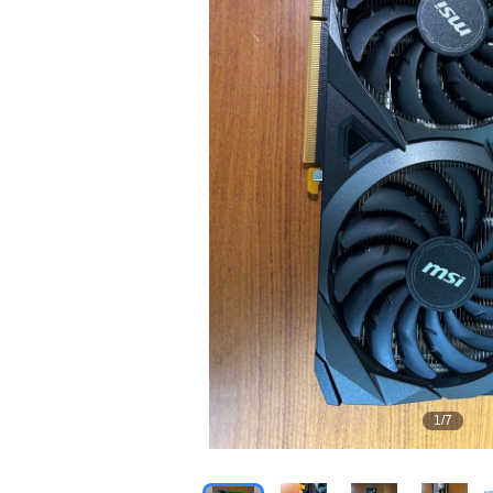
1
/
7