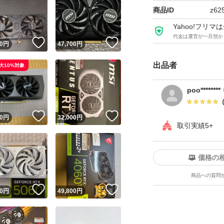
メモリバス：192.0 b
商品ID
z62
メモリクロック：15.
Yahoo!フリ
代金は運営が一旦預か
バスインターフェイス：P
！
いいね！
いいね！
0
円
47,700
円
出力端子：HDMI 1ポー
出品者
大10%対象
補助電源：8pin
冷却ファン：空冷
poo********
専有スロット：2.0
！
いいね！
いいね！
0
円
32,000
円
幅（長さ）：235.0
取引実績5+
本体のみです
価格の
商品への質問
！
いいね！
いいね！
0
円
49,800
円