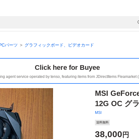
PCパーツ
グラフィックボード、ビデオカード
Click here for Buyee
ing agent service operated by tenso, featuring items from JDirectItems Fleamarket 
MSI GeForc
12G OC 
MSI
送料無料
38,000
円