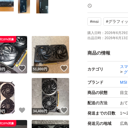
【状態】目立った
【カラー】ブラッ
#
msi
#
グラフィ
中古品のため、使
購入日時：
2026年6月29日 
出品日時：
2026年6月13日 
大10%対象
密機器ですので、
商品の情報
よろしくお願いい
スマ
！
いいね！
いいね！
GeForce RTX 306
カテゴリ
0
円
51,000
円
グ
ブランド：MSI
ブランド
MSI
シリーズ世代：GeForc
商品の状態
目立
搭載チップ（NVIDIA）
配送の方法
おて
コアクロック：1807.
！
いいね！
いいね！
0
円
34,400
円
発送までの日数
1〜
メモリ容量：12.0 
メモリ規格：GDDR
発送元の地域
広島
大10%対象