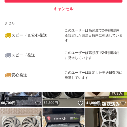
キャンセル
スピード&安心発送
いいね！
いいね！
68,700
※このバッジは実績に基づく表示であり、発送を保証しているものではあり
円
175,000
円
59,888
円
ません
最大10%対象
最大10%対象
このユーザーは高頻度で24時間以内
スピード＆安心発送
＆設定した発送日数内に発送していま
す
このユーザーは高頻度で24時間以内
スピード発送
に発送しています
いいね！
いいね！
99,800
円
106,300
円
106,800
円
最大10%対象
このユーザーは設定した発送日数内に
安心発送
発送しています
いいね！
いいね！
68,700
円
63,300
円
41,000
円