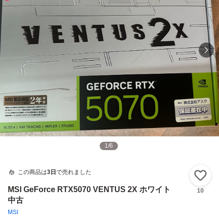
1
/
6
この商品は
3日
で売れました
い
MSI GeForce RTX5070 VENTUS 2X ホワイト
10
中古
MSI