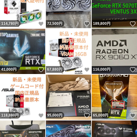
いいね！
いいね！
114,780
円
72,500
円
189,800
円
いいね！
いいね！
41,000
円
67,880
円
116,000
円
いいね！
いいね！
118,880
円
95,000
円
65,000
円