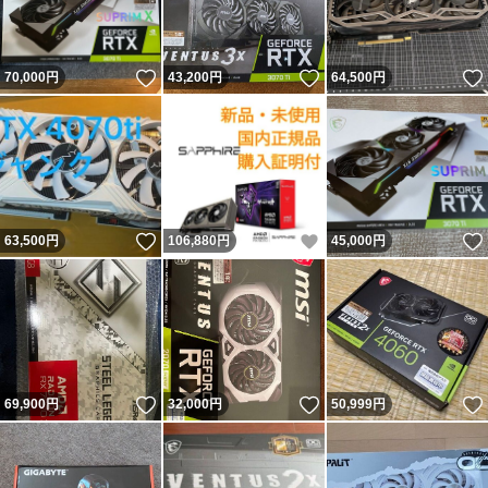
いいね！
いいね！
70,000
円
43,200
円
64,500
円
いいね！
いいね！
63,500
円
106,880
円
45,000
円
いいね！
いいね！
69,900
円
32,000
円
50,999
円