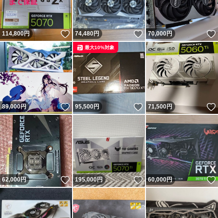
いいね！
いいね！
114,800
円
74,480
円
70,000
円
最大10%対象
いいね！
いいね！
89,000
円
95,500
円
71,500
円
いいね！
いいね！
62,000
円
195,000
円
60,000
円