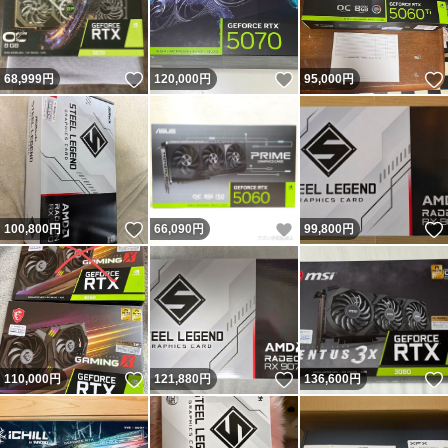
いいね！
いいね！
68,999
円
120,000
円
95,000
円
いいね！
いいね！
100,800
円
66,090
円
99,800
円
いいね！
いいね！
110,000
円
121,880
円
136,600
円