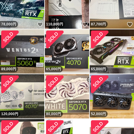
いいね！
いいね！
78,000
円
110,800
円
87,700
円
89,000
円
65,000
円
65,000
円
120,000
円
80,000
円
52,000
円