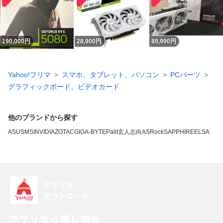
190,000
円
28,900
円
89,990
円
Yahoo!フリマ
スマホ、タブレット、パソコン
PCパーツ
グラフィックボード、ビデオカード
他のブランドから探す
ASUS
MSI
NVIDIA
ZOTAC
GIGA-BYTE
Palit
玄人志向
ASRock
SAPPHIRE
ELSA