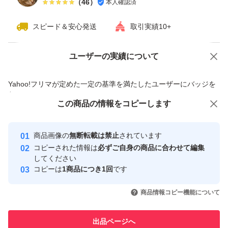
（
46
）
本人確認済
スピード＆安心発送
取引実績10+
ユーザーの実績について
価格の相談
商品への質問
商品への質問からの値下げ交渉、不適切なカテゴリ変更依頼は禁止です
Yahoo!フリマが定めた一定の基準を満たしたユーザーにバッジを
付与しています
この商品をみている人にオススメ
この商品の情報をコピーします
安心取引出品者
最大10%対象
最大10%対象
Yahoo!フリマの基準をクリアした安
安心取引出品者
商品画像の
無断転載は禁止
されています
心・安全なユーザーです
コピーされた情報は
必ずご自身の商品に合わせて編集
取引実績
してください
コピーは
1商品につき1回
です
このユーザーはYahoo!フリマの取
取引実績◯+
いいね！
いいね！
82,000
円
106,500
円
190,000
円
引を完了させた実績があります
商品情報コピー機能について
最大10%対象
このユーザーは他フリマサービス
他フリマ実績◯+
出品ページへ
での取引実績があります