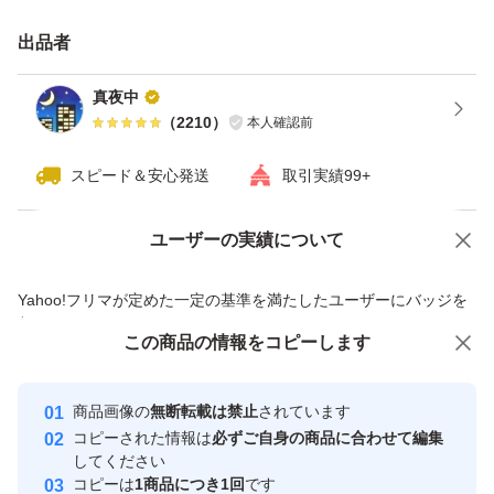
出品者
真夜中
（
2210
）
本人確認前
スピード＆安心発送
取引実績99+
ユーザーの実績について
価格の相談
商品への質問
商品への質問からの値下げ交渉、不適切なカテゴリ変更依頼は禁止です
Yahoo!フリマが定めた一定の基準を満たしたユーザーにバッジを
付与しています
この商品をみている人にオススメ
この商品の情報をコピーします
安心取引出品者
最大10%対象
最大10%対象
最大10%対象
Yahoo!フリマの基準をクリアした安
安心取引出品者
商品画像の
無断転載は禁止
されています
心・安全なユーザーです
コピーされた情報は
必ずご自身の商品に合わせて編集
取引実績
してください
コピーは
1商品につき1回
です