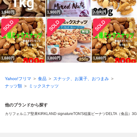
1,940
円
1,900
円
2,000
円
1,680
円
1,800
円
1,680
円
Yahoo!フリマ
食品
スナック、お菓子、おつまみ
ナッツ類
ミックスナッツ
他のブランドから探す
カリフォルニア堅果
KIRKLAND signature
TON'S
稲葉ピーナツ
DELTA（食品）
3G