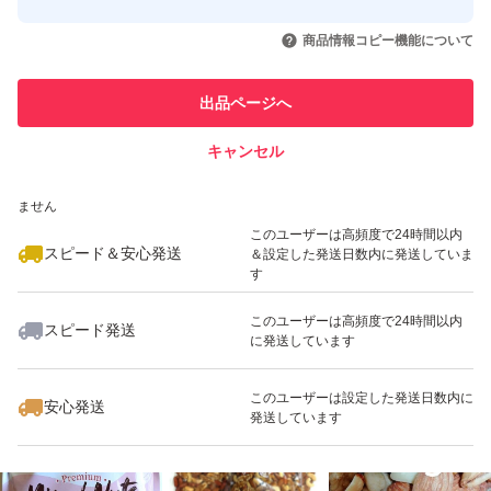
このユーザーはYahoo!フリマの取
取引実績◯+
いいね！
いいね！
1,680
円
1,499
円
1,380
円
引を完了させた実績があります
商品情報コピー機能について
最大10%対象
最大10%対象
このユーザーは他フリマサービス
他フリマ実績◯+
出品ページへ
での取引実績があります
キャンセル
スピード&安心発送
いいね！
いいね！
1,800
※このバッジは実績に基づく表示であり、発送を保証しているものではあり
円
1,350
円
1,980
円
ません
このユーザーは高頻度で24時間以内
スピード＆安心発送
＆設定した発送日数内に発送していま
す
このユーザーは高頻度で24時間以内
スピード発送
に発送しています
いいね！
いいね！
2,280
円
1,650
円
1,999
円
最大10%対象
最大10%対象
このユーザーは設定した発送日数内に
安心発送
発送しています