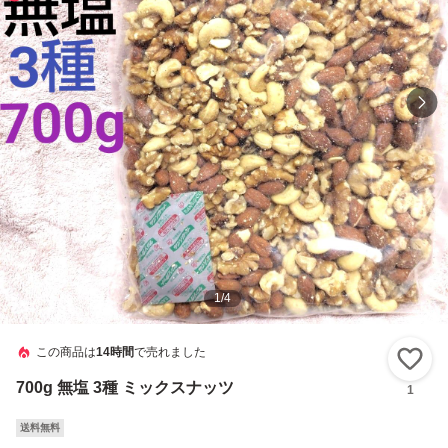
1
/
4
この商品は
14時間
で売れました
い
700g 無塩 3種 ミックスナッツ
1
送料無料