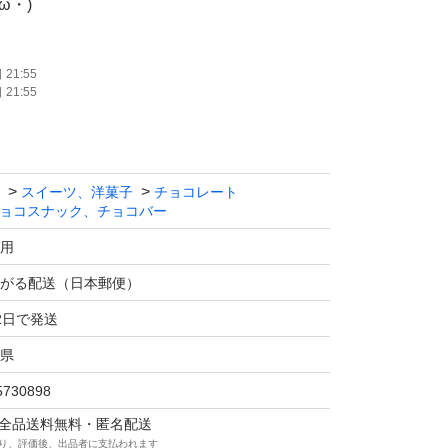
ω・)
。
21:55
21:55
ば追加、組み替えいたします！
スイーツ、洋菓子
チョコレート
ぞ(^o^)
ョコスナック、チョコバー
用
がる配送（日本郵便）
2日で発送
×2
県
5730898
発送になりますので、配送中の溶けなどあるか
マは全品送料無料・匿名配送
り、評価後、出品者に支払われます