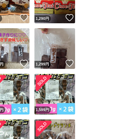
！
いいね！
いいね！
円
1,290
円
！
いいね！
いいね！
円
1,299
円
円
1,599
円