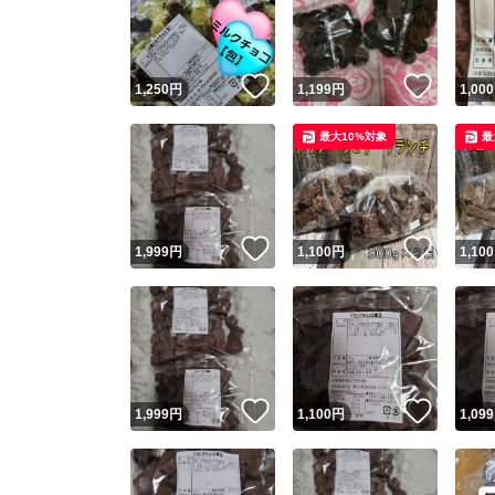
いいね！
いいね
1,250
円
1,199
円
1,000
最大10%対象
最
いいね！
いいね
1,999
円
1,100
円
1,100
Yaho
安心取引
安心
いいね！
いいね
1,999
円
1,100
円
1,099
取引実績
取引