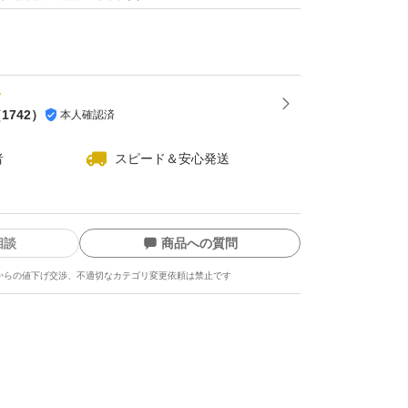
承ください(ゝω・)
（
1742
）
本人確認済
者
スピード＆安心発送
相談
商品への質問
からの値下げ交渉、不適切なカテゴリ変更依頼は禁止です