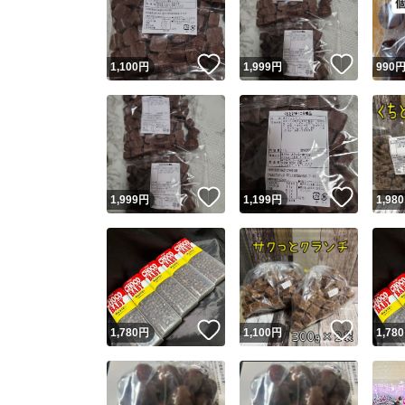
他フ
いいね！
いいね
1,100
円
1,999
円
990
スピード
※このバッ
スピ
いいね！
いいね
1,999
円
1,199
円
1,980
スピ
安心
いいね！
いいね
1,780
円
1,100
円
1,780