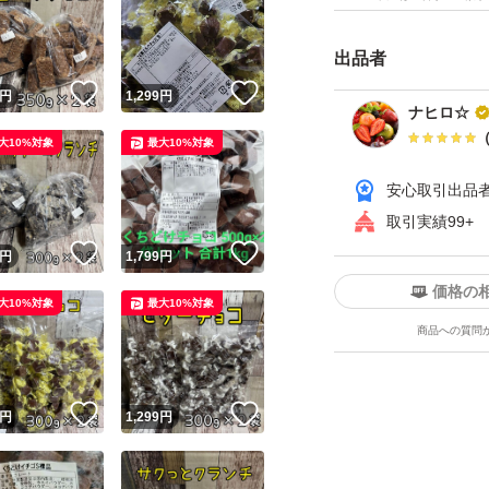
もしれませんがご了
出品者
アウトレット
！
いいね！
いいね！
円
1,299
円
チョコレート
ナヒロ☆
チョコ
大10%対象
最大10%対象
アウトレット
安心取引出品
麦チョコ
取引実績99+
ロビニア
！
いいね！
いいね！
円
1,799
円
価格の
大10%対象
最大10%対象
商品への質問
！
いいね！
いいね！
円
1,299
円