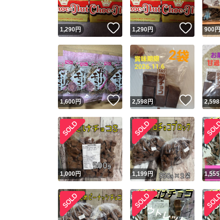
いいね！
いいね
1,290
円
1,290
円
900
いいね！
いいね
1,600
円
2,598
円
2,598
1,000
円
1,199
円
1,555