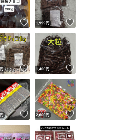
商品情報コピー機
リマ実績◯+
このユーザーは他フリマサービスでの取引実績があります
！
いいね！
いいね！
円
1,999
円
出品ページへ
&安心発送
キャンセル
ジは実績に基づく表示であり、発送を保証しているものではありません
このユーザーは高頻度で24時間以内＆設定した発送日数内に
ード＆安心発送
ます
！
いいね！
いいね！
円
1,400
円
ード発送
このユーザーは高頻度で24時間以内に発送しています
発送
このユーザーは設定した発送日数内に発送しています
！
いいね！
いいね！
円
2,600
円