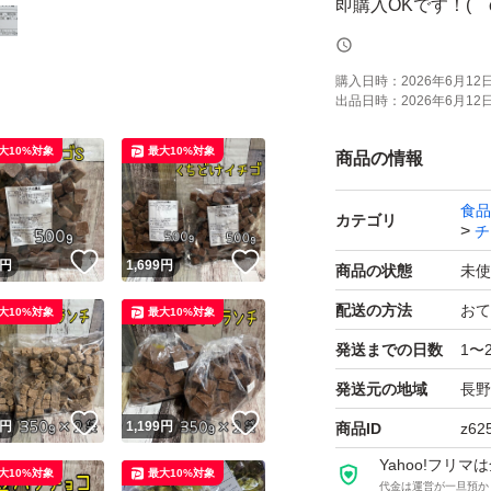
即購入OKです！(ゝ
お値下げ不可です
購入日時：
2026年6月12日 
出品日時：
2026年6月12日 
ご希望商品があれ
大10%対象
最大10%対象
商品の情報
食品
質問などお気軽にどう
カテゴリ
チ
！
いいね！
いいね！
円
1,699
円
商品の状態
未使
【♪商品内容】
配送の方法
おて
大10%対象
最大10%対象
発送までの日数
1〜
①麦チョコ小粒500g
発送元の地域
長野
2026.11.24
！
いいね！
いいね！
円
1,199
円
商品ID
z62
平らに調整し常温
Yahoo!フリ
大10%対象
最大10%対象
代金は運営が一旦預か