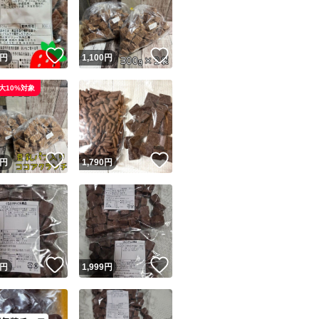
！
いいね！
いいね！
円
1,100
円
大10%対象
ユーザーの実績について
！
いいね！
いいね！
円
1,790
円
o!フリマが定めた一定の基準を満たしたユーザーにバッジを付与しています
出品者
この商品の情報をコピーします
取引出品者
Yahoo!フリマの基準をクリアした安心・安全なユーザーです
！
いいね！
いいね！
商品画像の
無断転載は禁止
されています
円
1,999
円
コピーされた情報は
必ずご自身の商品に合わせて編集
してください
コピーは
1商品につき1回
です
実績◯+
このユーザーはYahoo!フリマの取引を完了させた実績があり