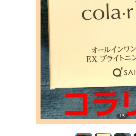
1
/
5