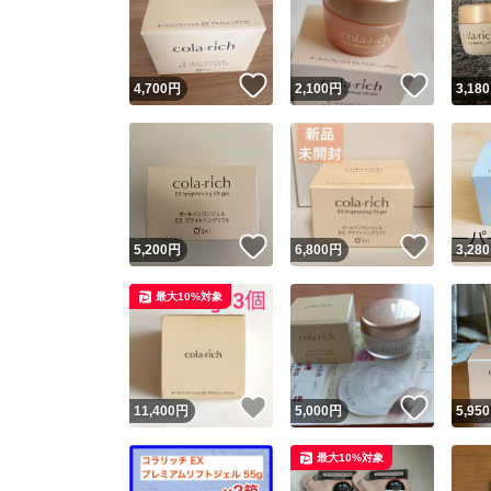
いいね！
いいね
4,700
円
2,100
円
3,180
いいね！
いいね
5,200
円
6,800
円
3,280
Yaho
最大10%対象
安心取引
安心
いいね！
いいね
11,400
円
5,000
円
5,950
取引実績
最大10%対象
取引