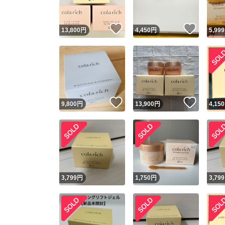
いいね！
いいね
13,800
円
4,450
円
5,999
いいね！
いいね
9,800
円
13,900
円
4,150
3,799
円
1,750
円
3,799