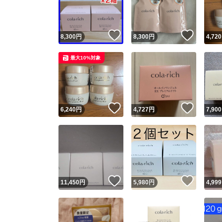
他フ
いいね！
いいね
8,300
円
8,300
円
4,720
スピード
最大10%対象
※このバッ
スピ
いいね！
いいね
6,240
円
4,727
円
7,900
スピ
安心
いいね！
いいね
11,450
円
5,980
円
4,999