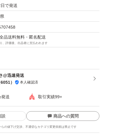
2日で発送
負担）です。
県
5707458
Gel
マは全品送料無料・匿名配送
り、評価後、出品者に支払われます
ェル
さ@迅速発送
（
6051
）
本人確認済
心発送
取引実績99+
相談
商品への質問
からの値下げ交渉、不適切なカテゴリ変更依頼は禁止です