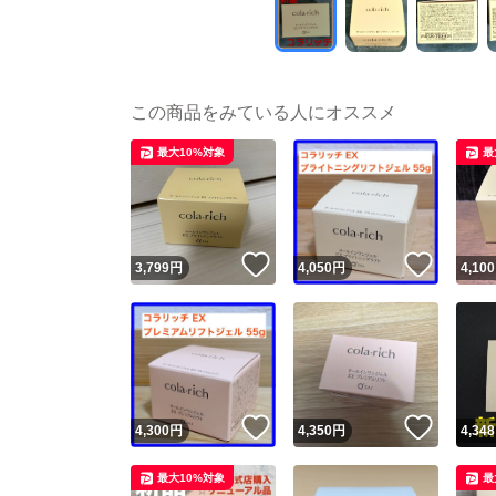
この商品をみている人にオススメ
最大10%対象
最
いいね！
いいね
3,799
円
4,050
円
4,100
いいね！
いいね
4,300
円
4,350
円
4,348
最大10%対象
最