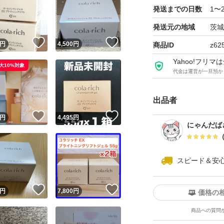
発送までの日数
1〜
送料無料（出品者
発送元の地域
茨城
！
いいね！
いいね！
cola-rich
円
4,500
円
商品ID
z62
EX Brightening Lift 
Yahoo!フリ
大10%対象
代金は運営が一旦預か
オールインワンジ
Qsai
出品者
！
いいね！
いいね！
円
4,495
円
にゃんだば
スピード＆安
！
いいね！
いいね！
円
7,800
円
価格の
商品への質問