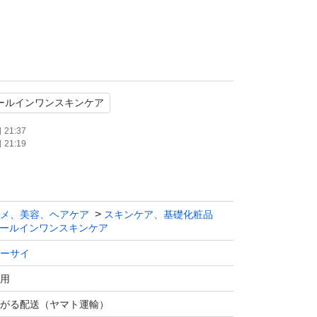
ールインワンスキンケア
21:37
21:19
時間以内に発送手続きいたします。
メ、美容、ヘアケア
スキンケア、基礎化粧品
便コンパクト専用BOXに入れて発送致しま
ールインワンスキンケア
ーサイ
ト（匿名配送）で発送します。
用
がる配送（ヤマト運輸）