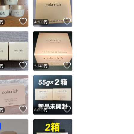
商品情報コピー機
リマ実績◯+
このユーザーは他フリマサービスでの取引実績があります
！
いいね！
いいね！
円
4,500
円
出品ページへ
&安心発送
キャンセル
ジは実績に基づく表示であり、発送を保証しているものではありません
このユーザーは高頻度で24時間以内＆設定した発送日数内に
ード＆安心発送
ます
！
いいね！
いいね！
円
5,240
円
ード発送
このユーザーは高頻度で24時間以内に発送しています
発送
このユーザーは設定した発送日数内に発送しています
！
いいね！
いいね！
円
8,899
円