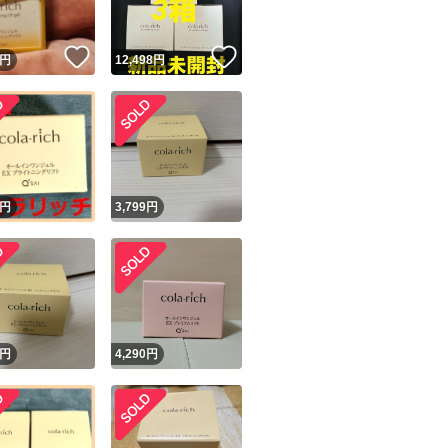
！
いいね！
いいね！
円
12,498
円
！
円
3,799
円
円
4,290
円