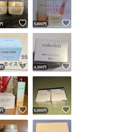
！
いいね！
いいね！
円
5,800
円
ユーザーの実績について
！
いいね！
いいね！
円
4,300
円
o!フリマが定めた一定の基準を満たしたユーザーにバッジを付与しています
出品者
この商品の情報をコピーします
取引出品者
Yahoo!フリマの基準をクリアした安心・安全なユーザーです
！
いいね！
いいね！
商品画像の
無断転載は禁止
されています
円
5,000
円
コピーされた情報は
必ずご自身の商品に合わせて編集
してください
コピーは
1商品につき1回
です
実績◯+
このユーザーはYahoo!フリマの取引を完了させた実績があり