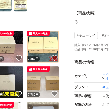
【商品状態】
新品未開封
大10%対象
最大10%対象
#
キューサイ
#
オ
【購入時期】
2026年5月
購入日時：
2026年6月12日 
出品日時：
2026年6月12日 
！
いいね！
いいね！
円
7,850
円
【発送】
商品の情報
・ご入金確定後24
最大10%対象
コス
・緩衝材で包み宅急
カテゴリ
オ
す。
ブランド
キュ
・宅急便コンパク
！
いいね！
いいね！
円
7,780
円
商品の状態
未使
配送の方法
おて
大10%対象
【送料】