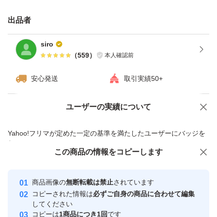
出品者
siro
（
559
）
本人確認前
安心発送
取引実績50+
ユーザーの実績について
価格の相談
商品への質問
商品への質問からの値下げ交渉、不適切なカテゴリ変更依頼は禁止です
Yahoo!フリマが定めた一定の基準を満たしたユーザーにバッジを
付与しています
この商品をみている人にオススメ
この商品の情報をコピーします
安心取引出品者
最大10%対象
最大10%対象
最大10%対象
Yahoo!フリマの基準をクリアした安
安心取引出品者
商品画像の
無断転載は禁止
されています
心・安全なユーザーです
コピーされた情報は
必ずご自身の商品に合わせて編集
取引実績
してください
コピーは
1商品につき1回
です