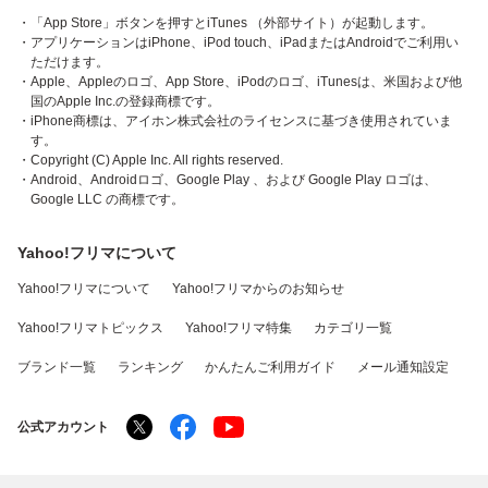
・「App Store」ボタンを押すとiTunes （外部サイト）が起動します。
・アプリケーションはiPhone、iPod touch、iPadまたはAndroidでご利用い
ただけます。
・Apple、Appleのロゴ、App Store、iPodのロゴ、iTunesは、米国および他
国のApple Inc.の登録商標です。
・iPhone商標は、アイホン株式会社のライセンスに基づき使用されていま
す。
・Copyright (C) Apple Inc. All rights reserved.
・Android、Androidロゴ、Google Play 、および Google Play ロゴは、
Google LLC の商標です。
Yahoo!フリマについて
Yahoo!フリマについて
Yahoo!フリマからのお知らせ
Yahoo!フリマトピックス
Yahoo!フリマ特集
カテゴリ一覧
ブランド一覧
ランキング
かんたんご利用ガイド
メール通知設定
公式アカウント