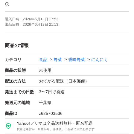
・おまけで小粒中心に約100g程度多めにお入れいたしま
す
購入日時：
2026年6月13日 17:53
・1週間乾燥済み（届いたらお早めにお召し上がりいただ
出品日時：
2026年6月12日 21:13
くか、風通しの良い場所で保管
してください）
商品の情報
・写真は参考になります
カテゴリ
食品
野菜
香味野菜
にんにく
・箱に入る小さいサイズのものはそのままお入れする場合
がございます
商品の状態
未使用
配送の方法
おてがる配送（日本郵便）
ゆうパケットポストにて簡易包装で発送させていただきま
発送までの日数
3〜7日で発送
す。
発送元の地域
千葉県
よろしくお願いいたします。
商品ID
z625703536
Yahoo!フリマは全品送料無料・匿名配送
代金は運営が一旦預かり、評価後、出品者に支払われます