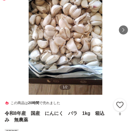
1
/
2
この商品は
20時間
で売れました
い
令和8年産 国産 にんにく バラ 1kg 箱込
0
み 無農薬