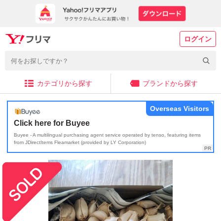
ログイン
カテゴリから探す
ブランドから探す
Overseas Visitors
Click here for Buyee
Buyee - A multilingual purchasing agent service operated by tenso, featuring items
from JDirectItems Fleamarket (provided by LY Corporation)