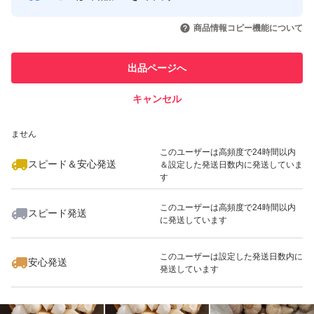
このユーザーはYahoo!フリマの取
取引実績◯+
いいね！
いいね！
1,630
円
1,500
円
1,630
円
引を完了させた実績があります
商品情報コピー機能について
このユーザーは他フリマサービス
他フリマ実績◯+
出品ページへ
での取引実績があります
キャンセル
スピード&安心発送
いいね！
いいね！
1,300
※このバッジは実績に基づく表示であり、発送を保証しているものではあり
円
2,222
円
1,500
円
ません
このユーザーは高頻度で24時間以内
スピード＆安心発送
＆設定した発送日数内に発送していま
す
このユーザーは高頻度で24時間以内
スピード発送
に発送しています
いいね！
いいね！
1,333
円
1,333
円
2,222
円
このユーザーは設定した発送日数内に
安心発送
発送しています