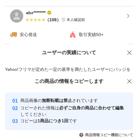
abz********
（
108
）
本人確認前
安心発送
取引実績50+
ユーザーの実績について
価格の相談
商品への質問
商品への質問からの値下げ交渉、不適切なカテゴリ変更依頼は禁止です
Yahoo!フリマが定めた一定の基準を満たしたユーザーにバッジを
付与しています
この商品をみている人にオススメ
この商品の情報をコピーします
安心取引出品者
最大10%対象
Yahoo!フリマの基準をクリアした安
安心取引出品者
商品画像の
無断転載は禁止
されています
心・安全なユーザーです
コピーされた情報は
必ずご自身の商品に合わせて編集
取引実績
してください
コピーは
1商品につき1回
です
このユーザーはYahoo!フリマの取
取引実績◯+
いいね！
いいね！
620
円
890
円
666
円
引を完了させた実績があります
商品情報コピー機能について