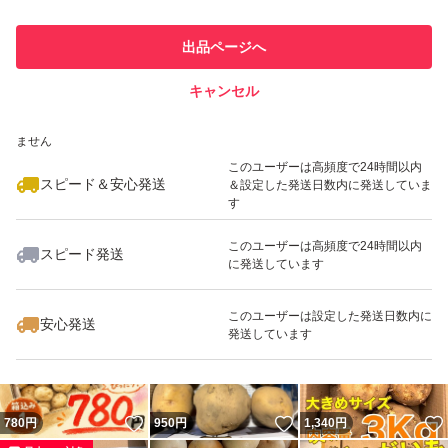
最大10%対象
このユーザーは他フリマサービス
他フリマ実績◯+
出品ページへ
での取引実績があります
キャンセル
スピード&安心発送
いいね！
いいね！
880
※このバッジは実績に基づく表示であり、発送を保証しているものではあり
円
1,220
円
900
円
ません
このユーザーは高頻度で24時間以内
スピード＆安心発送
＆設定した発送日数内に発送していま
す
このユーザーは高頻度で24時間以内
スピード発送
に発送しています
いいね！
いいね！
700
円
880
円
890
円
最大10%対象
このユーザーは設定した発送日数内に
安心発送
発送しています
いいね！
いいね！
780
円
950
円
1,340
円