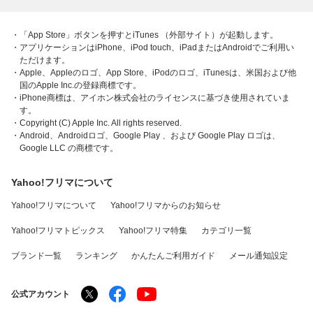
・「App Store」ボタンを押すとiTunes （外部サイト）が起動します。
・アプリケーションはiPhone、iPod touch、iPadまたはAndroidでご利用い
ただけます。
・Apple、Appleのロゴ、App Store、iPodのロゴ、iTunesは、米国および他
国のApple Inc.の登録商標です。
・iPhone商標は、アイホン株式会社のライセンスに基づき使用されていま
す。
・Copyright (C) Apple Inc. All rights reserved.
・Android、Androidロゴ、Google Play 、および Google Play ロゴは、
Google LLC の商標です。
Yahoo!フリマについて
Yahoo!フリマについて
Yahoo!フリマからのお知らせ
Yahoo!フリマトピックス
Yahoo!フリマ特集
カテゴリ一覧
ブランド一覧
ランキング
かんたんご利用ガイド
メール通知設定
公式アカウント