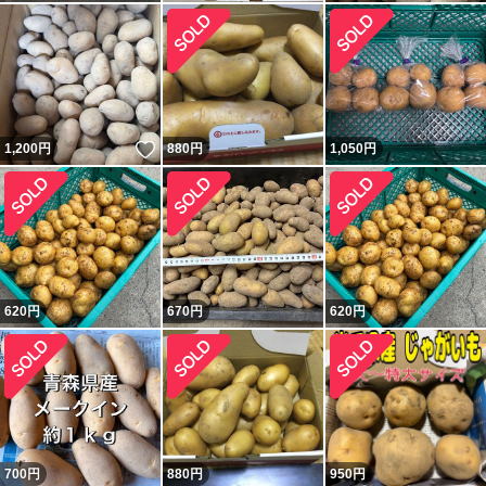
いいね！
1,200
円
880
円
1,050
円
620
円
670
円
620
円
700
円
880
円
950
円