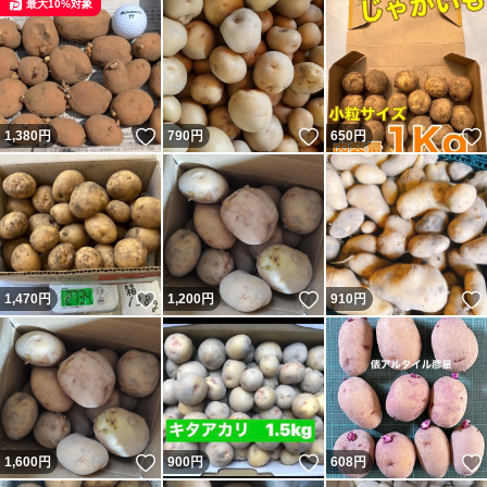
最大10%対象
いいね！
いいね！
1,380
円
790
円
650
円
いいね！
いいね！
1,470
円
1,200
円
910
円
いいね！
いいね！
1,600
円
900
円
608
円