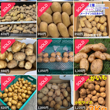
670
円
950
円
850
円
666
円
1,050
円
1,300
円
620
円
1,000
円
1,220
円