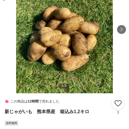
1
/
3
この商品は
12時間
で売れました
い
新じゃがいも 熊本県産 箱込み1.2キロ
1
送料無料