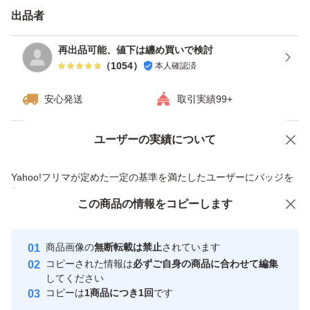
出品者
再出品可能、値下は纏め買いで検討
（
1054
）
本人確認済
安心発送
取引実績99+
ユーザーの実績について
価格の相談
商品への質問
商品への質問からの値下げ交渉、不適切なカテゴリ変更依頼は禁止です
Yahoo!フリマが定めた一定の基準を満たしたユーザーにバッジを
付与しています
この商品をみている人にオススメ
この商品の情報をコピーします
安心取引出品者
最大10%対象
Yahoo!フリマの基準をクリアした安
安心取引出品者
商品画像の
無断転載は禁止
されています
心・安全なユーザーです
コピーされた情報は
必ずご自身の商品に合わせて編集
取引実績
してください
コピーは
1商品につき1回
です
このユーザーはYahoo!フリマの取