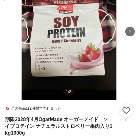
1
/
2
この商品は
2時間
で売れました
い
期限2028年4月OgarMade オーガーメイド ソ
0
イプロテイン ナチュラルストロベリー果肉入り1
kg1000g