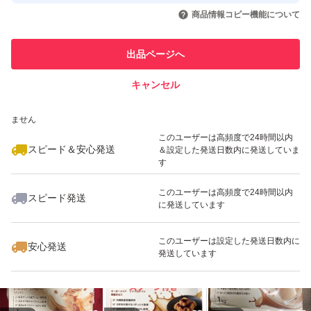
取引実績◯+
いいね！
いいね！
2,199
円
2,280
円
2,199
円
引を完了させた実績があります
商品情報コピー機能について
最大10%対象
最大10%対象
このユーザーは他フリマサービス
他フリマ実績◯+
出品ページへ
での取引実績があります
キャンセル
スピード&安心発送
いいね！
いいね！
2,250
※このバッジは実績に基づく表示であり、発送を保証しているものではあり
円
2,250
円
2,199
円
ません
最大10%対象
最大10%対象
このユーザーは高頻度で24時間以内
スピード＆安心発送
＆設定した発送日数内に発送していま
す
このユーザーは高頻度で24時間以内
スピード発送
に発送しています
いいね！
いいね！
2,199
円
2,380
円
2,250
円
このユーザーは設定した発送日数内に
安心発送
発送しています