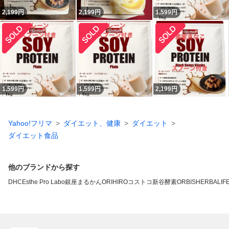
2,199
円
2,199
円
1,599
円
1,599
円
1,599
円
2,199
円
Yahoo!フリマ
ダイエット、健康
ダイエット
ダイエット食品
他のブランドから探す
DHC
Esthe Pro Labo
銀座まるかん
ORIHIRO
コストコ
新谷酵素
ORBIS
HERBALIFE