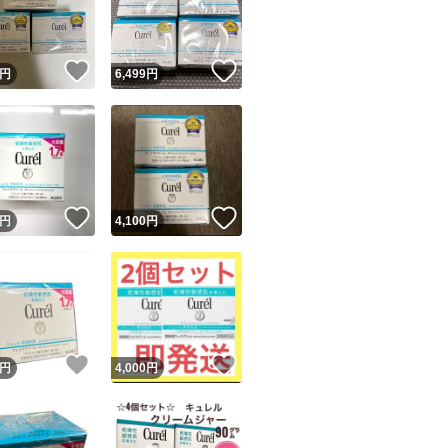
商品情報コピー機
リマ実績◯+
このユーザーは他フリマサービスでの取引実績があります
！
いいね！
いいね！
円
6,499
円
出品ページへ
&安心発送
キャンセル
ジは実績に基づく表示であり、発送を保証しているものではありません
このユーザーは高頻度で24時間以内＆設定した発送日数内に
ード＆安心発送
ます
！
いいね！
いいね！
円
4,100
円
ード発送
このユーザーは高頻度で24時間以内に発送しています
発送
このユーザーは設定した発送日数内に発送しています
！
いいね！
いいね！
円
4,000
円