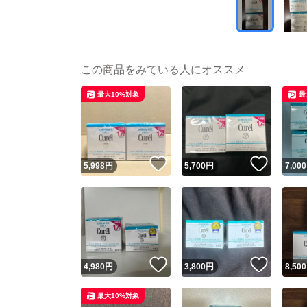
この商品をみている人にオススメ
最大10%対象
最
いいね！
いいね
5,998
円
5,700
円
7,000
いいね！
いいね
4,980
円
3,800
円
8,500
最大10%対象