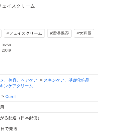
フェイスクリーム
(通常品40gの1.7倍)
#
フェイスクリーム
#
潤浸保湿
#
大容量
剤配合で、潤いのある肌へ導きます。
06:58
20:49
ますので、ご理解いただける方よろしくお願い
メ、美容、ヘアケア
スキンケア、基礎化粧品
たします。
キンケアクリーム
Curel
用
がる配送（日本郵便）
2日で発送