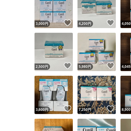
いいね！
いいね
3,000
円
4,200
円
4,050
いいね！
いいね
2,500
円
5,980
円
4,045
Yaho
安心取引
安心
いいね！
いいね
3,600
円
7,250
円
8,900
取引実績
取引