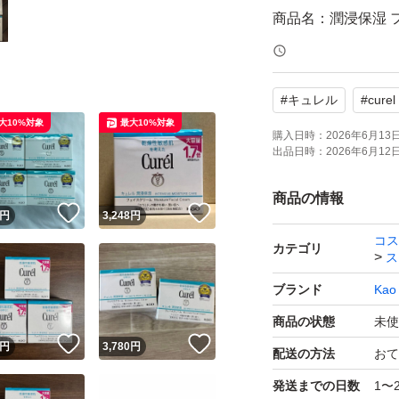
商品名：潤浸保湿 
容量：大容量 1.7倍 
状態：未使用
#
キュレル
#
curel
大10%対象
最大10%対象
肌荒れを防ぐ消炎
購入日時：
2026年6月13日 
出品日時：
2026年6月12日 
自宅保管品となり
いたします。
商品の情報
！
いいね！
いいね！
円
3,248
円
コス
よろしくお願いい
カテゴリ
ス
ブランド
Kao
商品の状態
未使
！
いいね！
いいね！
円
3,780
円
配送の方法
おて
発送までの日数
1〜