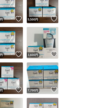
！
いいね！
いいね！
円
5,500
円
ユーザーの実績について
！
いいね！
いいね！
円
3,600
円
o!フリマが定めた一定の基準を満たしたユーザーにバッジを付与しています
出品者
この商品の情報をコピーします
取引出品者
Yahoo!フリマの基準をクリアした安心・安全なユーザーです
！
いいね！
いいね！
商品画像の
無断転載は禁止
されています
円
7,700
円
コピーされた情報は
必ずご自身の商品に合わせて編集
してください
コピーは
1商品につき1回
です
実績◯+
このユーザーはYahoo!フリマの取引を完了させた実績があり