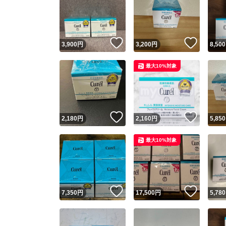
いいね！
いいね
3,900
円
3,200
円
8,500
最大10%対象
いいね！
いいね
2,180
円
2,160
円
5,850
最大10%対象
いいね！
いいね
7,350
円
17,500
円
5,780