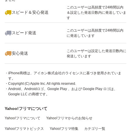
このユーザーは高頻度で24時間以内
スピード＆安心発送
＆設定した発送日数内に発送していま
す
このユーザーは高頻度で24時間以内
スピード発送
に発送しています
・「App Store」ボタンを押すとiTunes （外部サイト）が起動します。
このユーザーは設定した発送日数内に
・アプリケーションはiPhone、iPod touch、iPadまたはAndroidでご利用い
安心発送
発送しています
ただけます。
・Apple、Appleのロゴ、App Store、iPodのロゴ、iTunesは、米国および他
国のApple Inc.の登録商標です。
・iPhone商標は、アイホン株式会社のライセンスに基づき使用されていま
す。
・Copyright (C) Apple Inc. All rights reserved.
・Android、Androidロゴ、Google Play 、および Google Play ロゴは、
Google LLC の商標です。
Yahoo!フリマについて
Yahoo!フリマについて
Yahoo!フリマからのお知らせ
Yahoo!フリマトピックス
Yahoo!フリマ特集
カテゴリ一覧