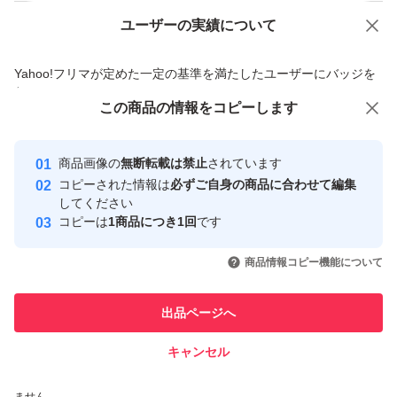
ユーザーの実績について
価格の相談
商品への質問
商品への質問からの値下げ交渉、不適切なカテゴリ変更依頼は禁止です
Yahoo!フリマが定めた一定の基準を満たしたユーザーにバッジを
付与しています
この商品の情報をコピーします
安心取引出品者
Yahoo!フリマ
コスメ、美容、ヘアケア
スキンケア、基礎化粧品
スキンケアクリーム
Yahoo!フリマの基準をクリアした安
安心取引出品者
商品画像の
無断転載は禁止
されています
心・安全なユーザーです
コピーされた情報は
必ずご自身の商品に合わせて編集
取引実績
してください
他のブランドから探す
コピーは
1商品につき1回
です
VT
BIOHEAL BOH
SK-II
POLA
DECORTE
SHISEIDO
ENVIRON
Kao
ELIXIR（コス
このユーザーはYahoo!フリマの取
取引実績◯+
引を完了させた実績があります
商品情報コピー機能について
このユーザーは他フリマサービス
他フリマ実績◯+
出品ページへ
での取引実績があります
キャンセル
スピード&安心発送
※このバッジは実績に基づく表示であり、発送を保証しているものではあり
ません