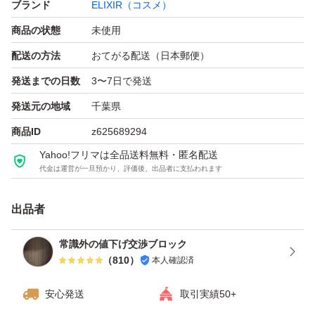
ブランド
ELIXIR（コスメ）
商品の状態
未使用
配送の方法
おてがる配送（日本郵便）
発送までの日数
3〜7日で発送
発送元の地域
千葉県
商品ID
z625689294
Yahoo!フリマは全品送料無料・匿名配送
代金は運営が一旦預かり、評価後、出品者に支払われます
出品者
常識外の値下げ交渉ブロック
（
810
）
本人確認済
安心発送
取引実績50+