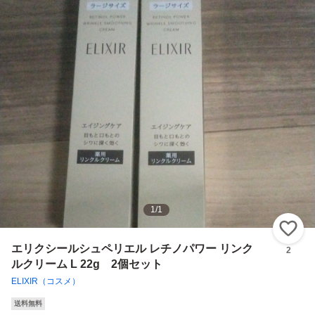
1
/
1
い
エリクシールシュペリエル レチノパワー リンク
2
ルクリーム L 22g 2個セット
ELIXIR（コスメ）
送料無料