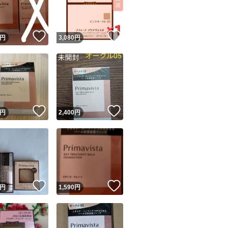
商品情報コピー機
リマ実績◯+
このユーザーは他フリマサービスでの取引実績があります
！
いいね！
いいね！
円
3,080
円
出品ページへ
&安心発送
キャンセル
ジは実績に基づく表示であり、発送を保証しているものではありません
このユーザーは高頻度で24時間以内＆設定した発送日数内に
ード＆安心発送
ます
！
いいね！
いいね！
円
2,400
円
ード発送
このユーザーは高頻度で24時間以内に発送しています
発送
このユーザーは設定した発送日数内に発送しています
！
いいね！
いいね！
円
1,590
円