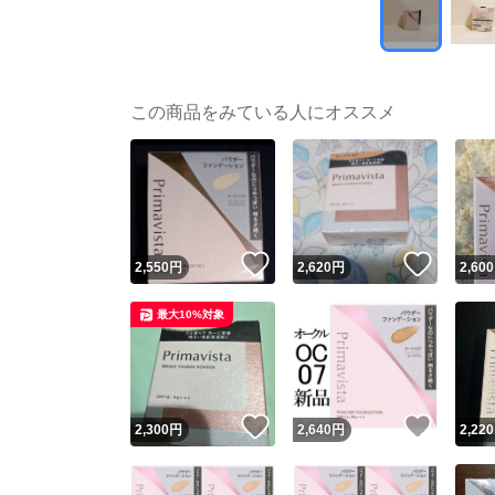
この商品をみている人にオススメ
いいね！
いいね
2,550
円
2,620
円
2,600
最大10%対象
いいね！
いいね
2,300
円
2,640
円
2,220