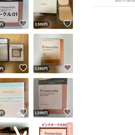
商品への質問
！
いいね！
いいね！
円
3,500
円
ユーザーの実績について
！
いいね！
いいね！
円
3,580
円
o!フリマが定めた一定の基準を満たしたユーザーにバッジを付与しています
出品者
この商品の情報をコピーします
取引出品者
Yahoo!フリマの基準をクリアした安心・安全なユーザーです
！
いいね！
いいね！
商品画像の
無断転載は禁止
されています
円
1,599
円
コピーされた情報は
必ずご自身の商品に合わせて編集
してください
コピーは
1商品につき1回
です
実績◯+
このユーザーはYahoo!フリマの取引を完了させた実績があり