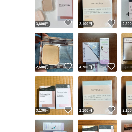
いいね！
いいね
3,600
円
2,100
円
2,300
いいね！
いいね
2,600
円
4,700
円
3,800
Yaho
安心取引
安心
いいね！
いいね
3,130
円
2,100
円
2,100
取引実績
取引