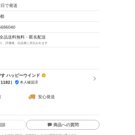
2日で発送
フルオロフロゴパイト、酸化チタン、シリカ、
都
シケイヒ酸エチルヘキシル、ジカプリン酸ネオ
5686040
ル、ジメチコン、ミリスチン酸亜鉛、ワセリ
マは全品送料無料・匿名配送
り、評価後、出品者に支払われます
モジメチコン、含水シリカ、エチルパラベン、
酸化鉄、酸化スズ
です ハッピーウインド
（
1182
）
本人確認済
者
安心発送
相談
商品への質問