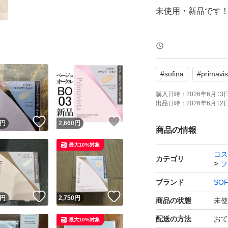
未使用・新品です
●ひと塗りで、均
着。
#
sofina
#
primavis
●粉っぽさを感じな
●光を味方に肌に
購入日時：
2026年6月13日 
出品日時：
2026年6月12日 
バー。
！
いいね！
いいね！
円
2,660
円
●皮脂による不快
商品の情報
感。
最大10%対象
コス
●肌に密着して 明
カテゴリ
フ
ージ処方
ブランド
SOF
●香料は配合されて
！
いいね！
いいね！
円
2,750
円
商品の状態
未使
●長時間化粧持ちデ
配送の方法
おて
最大10%対象