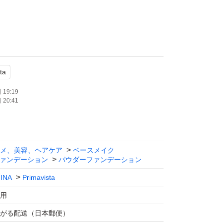
！
一なヴェールが肌に溶けこむようにぴたっと密
ta
いなめらかな仕上がり。
明るさを与え毛穴、色むら、くすみを自然にカ
19:19
20:41
なテカリやとれ・ヨレを防ぎ、明るい素肌質
メ、美容、ヘアケア
ベースメイク
るい素肌感とカバーの両立する、ブライトチャ
ァンデーション
パウダーファンデーション
INA
Primavista
いません
用
ータ取得済み
がる配送（日本郵便）