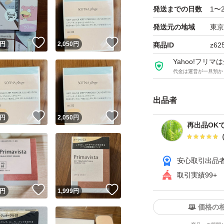
発送までの日数
1〜
【成分】
窒化ホウ素、合成
発送元の地域
東京
！
いいね！
いいね！
酸化亜鉛、メトキ
円
2,050
円
商品ID
z62
ペンチルグリコー
Yahoo!フリ
代金は運営が一旦預か
ン、水酸化Al、ア
タルク、マイカ、
出品者
！
いいね！
いいね！
円
2,050
円
再出品OK
安心取引出品
取引実績99+
！
いいね！
いいね！
円
1,999
円
価格の