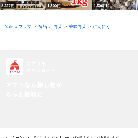
2,330
円
1,600
円
1,500
円
Yahoo!フリマ
食品
野菜
香味野菜
にんにく
・「App Store」ボタンを押すとiTunes （外部サイト）が起動します。