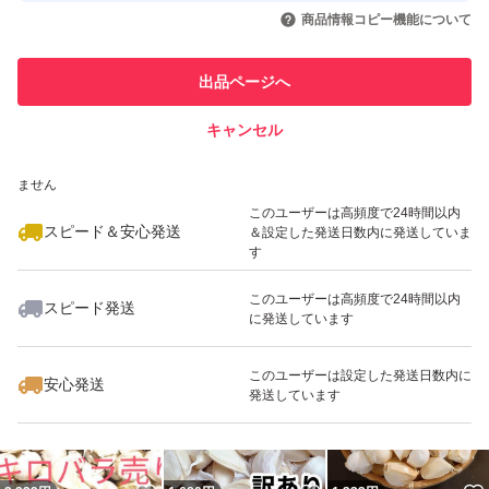
いいね！
いいね！
1,500
円
1,800
円
2,330
円
引を完了させた実績があります
商品情報コピー機能について
最大10%対象
最大10%対象
最大10%対象
このユーザーは他フリマサービス
他フリマ実績◯+
出品ページへ
での取引実績があります
キャンセル
スピード&安心発送
いいね！
いいね！
2,300
※このバッジは実績に基づく表示であり、発送を保証しているものではあり
円
2,300
円
2,300
円
ません
最大10%対象
最大10%対象
最大10%対象
このユーザーは高頻度で24時間以内
スピード＆安心発送
＆設定した発送日数内に発送していま
す
このユーザーは高頻度で24時間以内
スピード発送
に発送しています
いいね！
いいね！
2,300
円
2,300
円
1,500
円
このユーザーは設定した発送日数内に
安心発送
発送しています