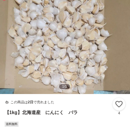
1
/
1
この商品は
2日
で売れました
い
【1kg】北海道産 にんにく バラ
4
送料無料