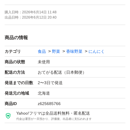
うな元気なものからお使いください。
購入日時：
2026年6月14日 11:48
それを考慮して150gほど、箱の重さ分だけ多めに入れて
出品日時：
2026年6月12日 20:40
おります。
その点ご了承の上、ご購入くださいませ。
商品の情報
カテゴリ
食品
野菜
香味野菜
にんにく
商品の状態
未使用
配送の方法
おてがる配送（日本郵便）
発送までの日数
2〜3日で発送
発送元の地域
北海道
商品ID
z625685766
Yahoo!フリマは全品送料無料・匿名配送
代金は運営が一旦預かり、評価後、出品者に支払われます