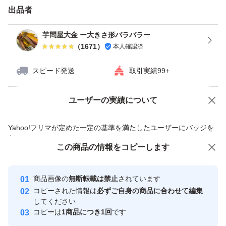
出品者
芋問屋大金 ー大きさ形バラバラー
（
1671
）
本人確認済
スピード発送
取引実績99+
ユーザーの実績について
価格の相談
商品への質問
商品への質問からの値下げ交渉、不適切なカテゴリ変更依頼は禁止です
Yahoo!フリマが定めた一定の基準を満たしたユーザーにバッジを
付与しています
この商品をみている人にオススメ
この商品の情報をコピーします
安心取引出品者
最大10%対象
最大10%対象
Yahoo!フリマの基準をクリアした安
安心取引出品者
商品画像の
無断転載は禁止
されています
心・安全なユーザーです
コピーされた情報は
必ずご自身の商品に合わせて編集
取引実績
してください
コピーは
1商品につき1回
です
このユーザーはYahoo!フリマの取
取引実績◯+