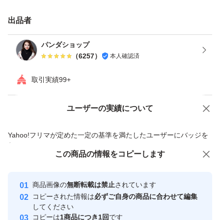
ニンニクを小分けしているためこのまま冷蔵庫で長期間保
存が可能です。
出品者
中華、イタリアン、いろんな料理に欠かせないものなので
パンダショップ
我が家は年中重宝しています。
（
6257
）
本人確認済
取引実績99+
ヤマト便(ネコポス)で常温発送させていただきます。
ユーザーの実績について
価格の相談
商品への質問
種類ニンニク
商品への質問からの値下げ交渉、不適切なカテゴリ変更依頼は禁止です
Yahoo!フリマが定めた一定の基準を満たしたユーザーにバッジを
付与しています
特徴無農薬
この商品をみている人にオススメ
この商品の情報をコピーします
安心取引出品者
種類ニンニク
Yahoo!フリマの基準をクリアした安
安心取引出品者
商品画像の
無断転載は禁止
されています
心・安全なユーザーです
特徴栽培期間中農薬不使用
コピーされた情報は
必ずご自身の商品に合わせて編集
取引実績
してください
コピーは
1商品につき1回
です