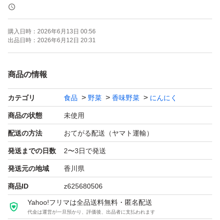
乾燥にんにく 200g
購入日時：
2026年6月13日 00:56
画像は200gの内容になります。
出品日時：
2026年6月12日 20:31
畑の土には牛フン、鶏フン、油カスのみ肥料として土に入
商品の情報
れています。
カテゴリ
食品
野菜
香味野菜
にんにく
その他の肥料は一切使っていません。
商品の状態
未使用
配送の方法
おてがる配送（ヤマト運輸）
おじいちゃんは孫に1番安全で昔ながらの野菜作りで、家
発送までの日数
2〜3日で発送
庭用の野菜全般を作っています。
発送元の地域
香川県
商品ID
z625680506
大きさや 形に不揃いはありますが ご了承ください。
Yahoo!フリマは全品送料無料・匿名配送
代金は運営が一旦預かり、評価後、出品者に支払われます