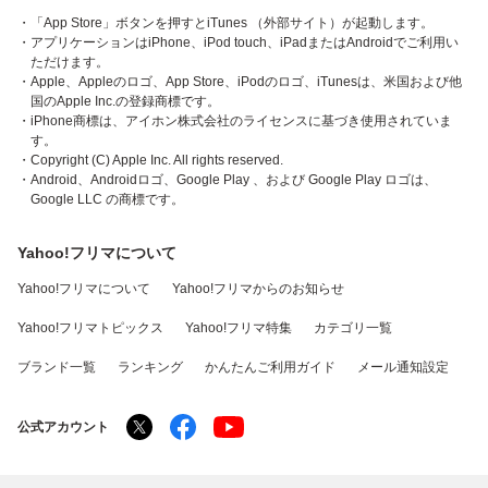
・「App Store」ボタンを押すとiTunes （外部サイト）が起動します。
・アプリケーションはiPhone、iPod touch、iPadまたはAndroidでご利用い
ただけます。
・Apple、Appleのロゴ、App Store、iPodのロゴ、iTunesは、米国および他
国のApple Inc.の登録商標です。
・iPhone商標は、アイホン株式会社のライセンスに基づき使用されていま
す。
・Copyright (C) Apple Inc. All rights reserved.
・Android、Androidロゴ、Google Play 、および Google Play ロゴは、
Google LLC の商標です。
Yahoo!フリマについて
Yahoo!フリマについて
Yahoo!フリマからのお知らせ
Yahoo!フリマトピックス
Yahoo!フリマ特集
カテゴリ一覧
ブランド一覧
ランキング
かんたんご利用ガイド
メール通知設定
公式アカウント