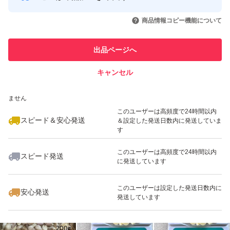
このユーザーはYahoo!フリマの取
取引実績◯+
いいね！
いいね！
700
円
1,100
円
650
円
引を完了させた実績があります
商品情報コピー機能について
このユーザーは他フリマサービス
他フリマ実績◯+
出品ページへ
での取引実績があります
キャンセル
スピード&安心発送
いいね！
いいね！
480
※このバッジは実績に基づく表示であり、発送を保証しているものではあり
円
600
円
600
円
ません
最大10%対象
このユーザーは高頻度で24時間以内
スピード＆安心発送
＆設定した発送日数内に発送していま
す
このユーザーは高頻度で24時間以内
スピード発送
に発送しています
いいね！
いいね！
1,000
円
600
円
1,300
円
最大10%対象
最大10%対象
このユーザーは設定した発送日数内に
安心発送
発送しています