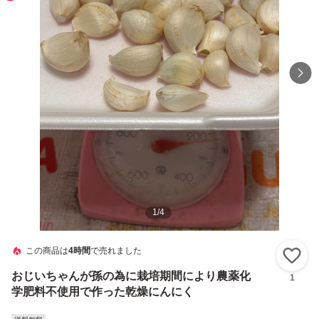
1
/
4
この商品は
4時間
で売れました
い
おじいちゃんが孫の為に栽培期間により農薬化
1
学肥料不使用で作った乾燥にんにく