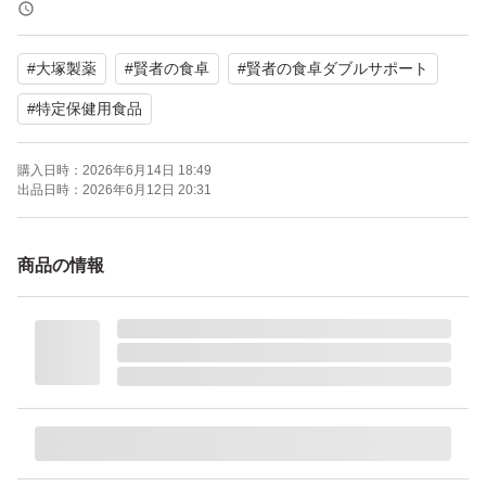
賞味期限：2028年8月
#
大塚製薬
#
賢者の食卓
#
賢者の食卓ダブルサポート
商品の箱は、同梱なしとさせて頂きます。
#
特定保健用食品
箱から取り出して、60包を袋に詰め替えます。
購入日時：
2026年6月14日 18:49
出品日時：
2026年6月12日 20:31
詰め替えた袋を配送用の箱に入れて、ゆうパケットポスト
にてお届け致します。
商品の情報
ポスト投函は、当日もしくは翌日にローソン店舗内にて行
います。
即購入OKです。