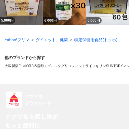
5,900
円
6,000
円
6,000
円
Yahoo!フリマ
ダイエット、健康
特定保健用食品(トクホ)
他のブランドから探す
大塚製薬
Eisai
ORBIS
雪印メグミルク
グリコ
フィットライフ
キリン
SUNTORY
マ