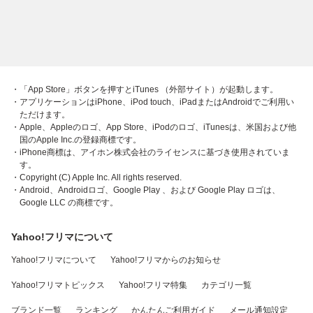
・「App Store」ボタンを押すとiTunes （外部サイト）が起動します。
・アプリケーションはiPhone、iPod touch、iPadまたはAndroidでご利用い
ただけます。
・Apple、Appleのロゴ、App Store、iPodのロゴ、iTunesは、米国および他
国のApple Inc.の登録商標です。
・iPhone商標は、アイホン株式会社のライセンスに基づき使用されていま
す。
・Copyright (C) Apple Inc. All rights reserved.
・Android、Androidロゴ、Google Play 、および Google Play ロゴは、
Google LLC の商標です。
Yahoo!フリマについて
Yahoo!フリマについて
Yahoo!フリマからのお知らせ
Yahoo!フリマトピックス
Yahoo!フリマ特集
カテゴリ一覧
ブランド一覧
ランキング
かんたんご利用ガイド
メール通知設定