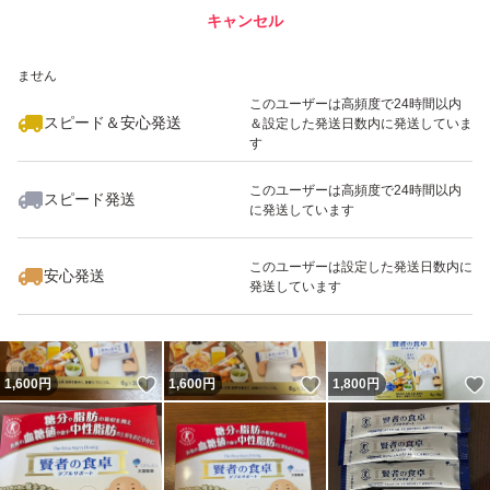
キャンセル
スピード&安心発送
いいね！
いいね！
1,098
※このバッジは実績に基づく表示であり、発送を保証しているものではあり
円
1,600
円
1,600
円
ません
このユーザーは高頻度で24時間以内
スピード＆安心発送
＆設定した発送日数内に発送していま
す
このユーザーは高頻度で24時間以内
スピード発送
に発送しています
いいね！
いいね！
1,600
円
700
円
1,900
円
このユーザーは設定した発送日数内に
安心発送
発送しています
いいね！
いいね！
1,600
円
1,600
円
1,800
円