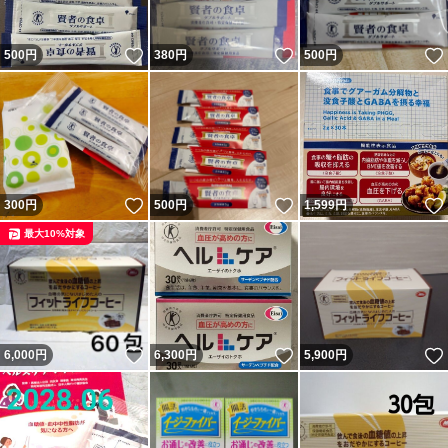
いいね！
いいね！
500
円
380
円
500
円
いいね！
いいね！
300
円
500
円
1,599
円
最大10%対象
いいね！
いいね！
6,000
円
6,300
円
5,900
円