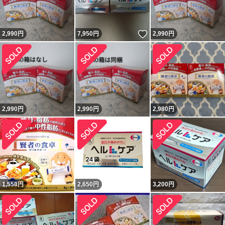
いいね！
2,990
円
7,950
円
2,990
円
2,990
円
2,990
円
2,980
円
1,558
円
2,650
円
3,200
円