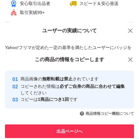
安心取引出品者
スピード＆安心発送
取引実績99+
ユーザーの実績について
価格の相談
商品への質問
商品への質問からの値下げ交渉、不適切なカテゴリ変更依頼は禁止です
Yahoo!フリマが定めた一定の基準を満たしたユーザーにバッジを
付与しています
この商品をみている人にオススメ
この商品の情報をコピーします
安心取引出品者
最大10%対象
Yahoo!フリマの基準をクリアした安
安心取引出品者
商品画像の
無断転載は禁止
されています
心・安全なユーザーです
コピーされた情報は
必ずご自身の商品に合わせて編集
取引実績
してください
コピーは
1商品につき1回
です
このユーザーはYahoo!フリマの取
取引実績◯+
いいね！
いいね！
2,990
円
1,600
円
1,200
円
引を完了させた実績があります
商品情報コピー機能について
このユーザーは他フリマサービス
他フリマ実績◯+
出品ページへ
での取引実績があります