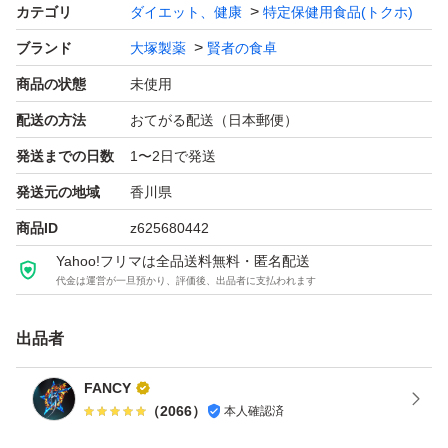
ご質問等がありましたら、コメント願います。
カテゴリ
ダイエット、健康
特定保健用食品(トクホ)
ブランド
大塚製薬
賢者の食卓
再出品可能です。
商品の状態
未使用
質問にて、コメントお願い致します。
配送の方法
おてがる配送（日本郵便）
発送までの日数
1〜2日で発送
発送元の地域
香川県
商品ID
z625680442
Yahoo!フリマは全品送料無料・匿名配送
代金は運営が一旦預かり、評価後、出品者に支払われます
出品者
FANCY
（
2066
）
本人確認済