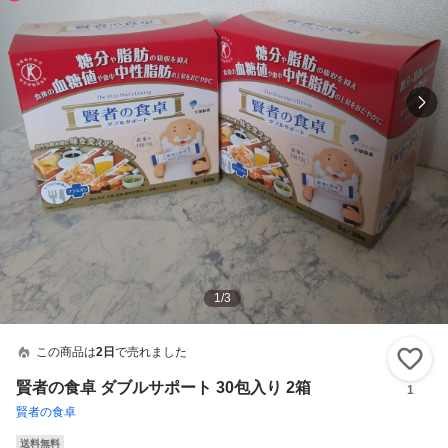
1
/
3
この商品は
2日
で売れました
い
賢者の食卓 ダブルサポート 30包入り 2箱
1
賢者の食卓
送料無料