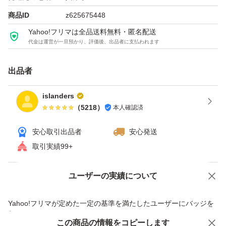
商品ID
z625675448
Yahoo!フリマは全品送料無料・匿名配送
代金は運営が一旦預かり、評価後、出品者に支払われます
出品者
islanders
（
5218
）
本人確認済
安心取引出品者
安心発送
取引実績99+
ユーザーの実績について
価格の相談
商品への質問
商品への質問からの値下げ交渉、不適切なカテゴリ変更依頼は禁止です
Yahoo!フリマが定めた一定の基準を満たしたユーザーにバッジを
付与しています
この商品をみている人にオススメ
この商品の情報をコピーします