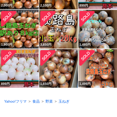
2,000
円
2,100
円
899
円
1,900
円
3,850
円
1,480
円
899
円
1,650
円
1,499
円
Yahoo!フリマ
食品
野菜
玉ねぎ