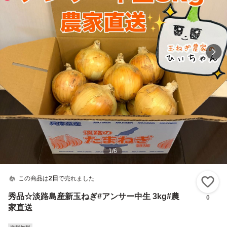
1
/
6
この商品は
2日
で売れました
い
秀品☆淡路島産新玉ねぎ#アンサー中生 3kg#農
0
家直送