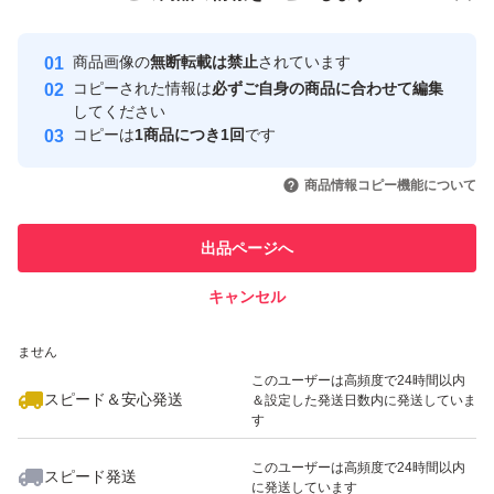
安心取引出品者
最大10%対象
最大10%対象
Yahoo!フリマの基準をクリアした安
安心取引出品者
商品画像の
無断転載は禁止
されています
心・安全なユーザーです
コピーされた情報は
必ずご自身の商品に合わせて編集
取引実績
してください
コピーは
1商品につき1回
です
このユーザーはYahoo!フリマの取
取引実績◯+
いいね！
いいね！
1,950
円
1,950
円
1,650
円
引を完了させた実績があります
商品情報コピー機能について
最大10%対象
最大10%対象
このユーザーは他フリマサービス
他フリマ実績◯+
出品ページへ
での取引実績があります
キャンセル
スピード&安心発送
いいね！
いいね！
2,100
※このバッジは実績に基づく表示であり、発送を保証しているものではあり
円
1,500
円
2,500
円
ません
最大10%対象
このユーザーは高頻度で24時間以内
スピード＆安心発送
＆設定した発送日数内に発送していま
す
このユーザーは高頻度で24時間以内
スピード発送
に発送しています