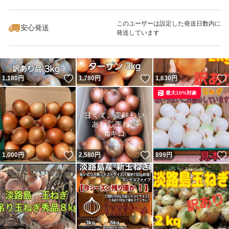
いいね！
いいね！
1,650
円
1,480
円
1,550
円
このユーザーは設定した発送日数内に
安心発送
発送しています
いいね！
いいね！
1,180
円
1,780
円
1,630
円
最大10%対象
いいね！
いいね！
1,000
円
2,580
円
899
円