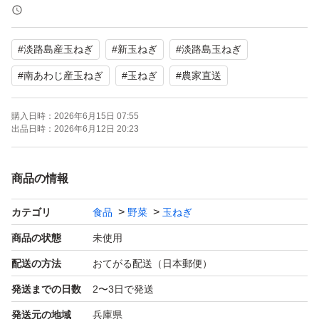
甘みがあるので食べ方はスライスにしてカツオ節とポン酢
で美味しくいただけます。レンジでチンして鰹節とポン酢
#
淡路島産玉ねぎ
#
新玉ねぎ
#
淡路島玉ねぎ
で食べても美味いです。また加熱すると甘みが増すため、
炒め物や肉じゃが、カレーなどにもおすすめです。
#
南あわじ産玉ねぎ
#
玉ねぎ
#
農家直送
購入日時：
2026年6月15日 07:55
おてがるゆうパックでの配送となります。よろしくお願い
出品日時：
2026年6月12日 20:23
致します。
商品の情報
種類…玉ねぎ
特徴…農家直送
カテゴリ
食品
野菜
玉ねぎ
量…3kg
商品の状態
未使用
配送の方法
おてがる配送（日本郵便）
発送までの日数
2〜3日で発送
発送元の地域
兵庫県