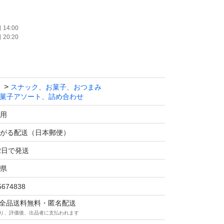
ーチ いちご 1個
14:00
20:20
 ムーンライト(6個入) 1個
スナック、お菓子、おつまみ
菓子アソート、詰め合わせ
用
プチョコ 1個
がる配送（日本郵便）
2日で発送
県
個
5674838
マは全品送料無料・匿名配送
り、評価後、出品者に支払われます
ョコラ 1個