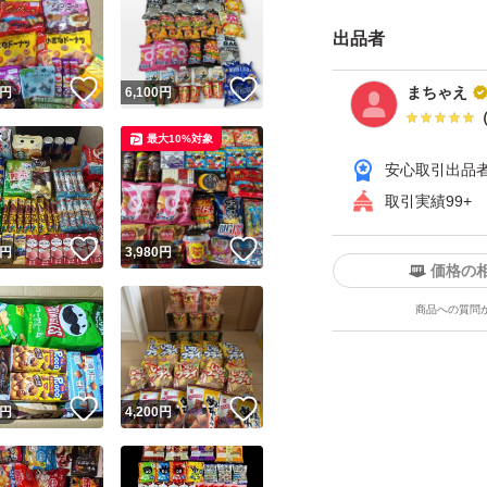
賞味期限27.2
出品者
！
いいね！
いいね！
グリコ プリッツ 
まちゃえ
円
6,100
円
〃 トマ
最大10%対象
賞味期限27.3
安心取引出品
取引実績99+
明治 プッカ 塩ミ
！
いいね！
いいね！
円
3,980
円
賞味期限27.3
価格の
商品への質問
パックンチョ チョ
〃 イチゴ
賞味期限27.2
！
いいね！
いいね！
円
4,200
円
ナビスコ オレオ 