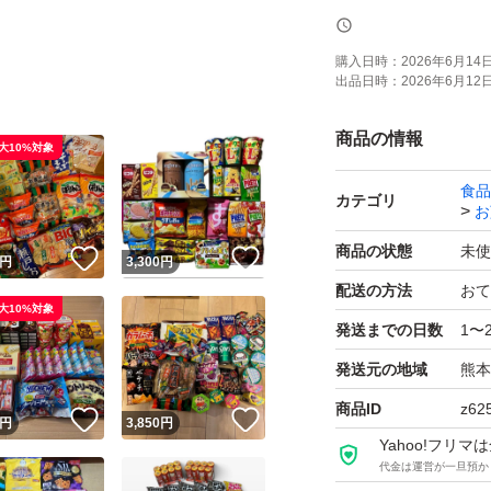
ロッテ コアラのマ
購入日時：
2026年6月14日 
出品日時：
2026年6月12日 
賞味期限27.2
商品の情報
大10%対象
森永 ガレットサンド
食品
賞味期限26.10
カテゴリ
お
商品の状態
未使
！
いいね！
いいね！
円
3,300
円
日清シスコ クリス
配送の方法
おて
賞味期限27.4
大10%対象
発送までの日数
1〜
発送元の地域
熊本
ロッテ トッポ 1
賞味期限27.3
商品ID
z62
！
いいね！
いいね！
円
3,850
円
Yahoo!フリ
代金は運営が一旦預か
ロッテ トッポザシ