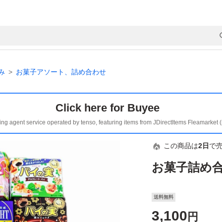
み
お菓子アソート、詰め合わせ
Click here for Buyee
ing agent service operated by tenso, featuring items from JDirectItems Fleamarket 
この商品は
2日
で
お菓子詰め
送料無料
3,100
円