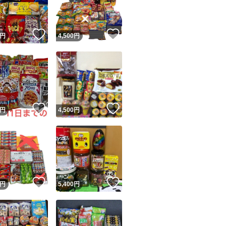
ファンタオレンジ 
商品情報コピー機
賞味期限26.12
リマ実績◯+
このユーザーは他フリマサービスでの取引実績があります
！
いいね！
いいね！
円
4,500
円
出品ページへ
&安心発送
どらチョコ 2個
キャンセル
ジは実績に基づく表示であり、発送を保証しているものではありません
賞味期限26.8.19
このユーザーは高頻度で24時間以内＆設定した発送日数内に
ード＆安心発送
ます
ユーラク ブラック
！
いいね！
いいね！
円
4,500
円
賞味期限27.3
ード発送
このユーザーは高頻度で24時間以内に発送しています
おにぎりせんべい 
発送
このユーザーは設定した発送日数内に発送しています
賞味期限26.10.12
！
いいね！
いいね！
円
5,400
円
おにぎりせんべい 
賞味期限26.11.13