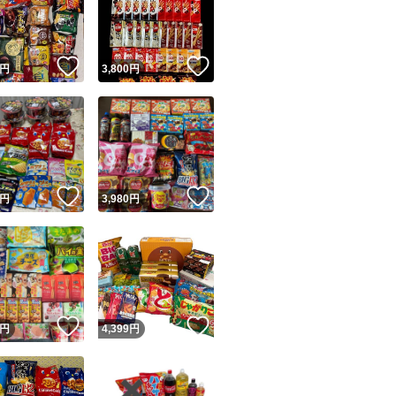
賞味期限27.1
！
いいね！
いいね！
円
3,800
円
ナビスコ オレオ 
賞味期限27.2
ぷくぷくたい プリ
ユーザーの実績について
賞味期限27.3
！
いいね！
いいね！
円
3,980
円
o!フリマが定めた一定の基準を満たしたユーザーにバッジを付与しています
ぷくぷくたい チョ
出品者
賞味期限27.2
この商品の情報をコピーします
取引出品者
Yahoo!フリマの基準をクリアした安心・安全なユーザーです
！
いいね！
いいね！
しみチョココーン 
商品画像の
無断転載は禁止
されています
円
4,399
円
コピーされた情報は
必ずご自身の商品に合わせて編集
してください
賞味期限27.2.6
コピーは
1商品につき1回
です
実績◯+
このユーザーはYahoo!フリマの取引を完了させた実績があり