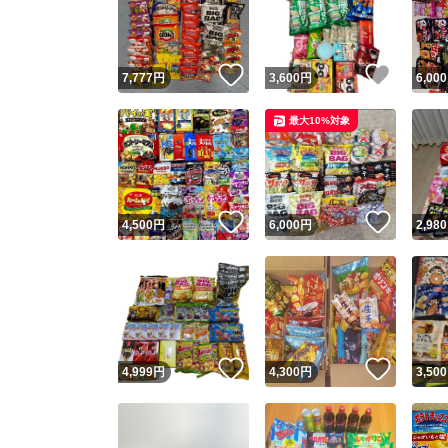
いいね！
いいね
7,777
円
3,600
円
6,000
最大10%対象
いいね！
いいね
4,500
円
6,000
円
2,980
Yaho
安心取引
安心
いいね！
いいね
4,999
円
4,300
円
3,500
取引実績
取引