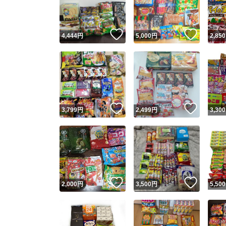
他フ
いいね！
いいね
4,444
円
5,000
円
2,850
スピード
※このバッ
スピ
いいね！
いいね
3,799
円
2,499
円
3,300
スピ
安心
いいね！
いいね
2,000
円
3,500
円
5,500