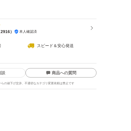
旨サラダ 1個
（
2916
）
本人確認済
ト 1個
者
スピード＆安心発送
ルク 1個
相談
商品への質問
からの値下げ交渉、不適切なカテゴリ変更依頼は禁止です
コ 1個
 1個
チョコレートクリーム 1個