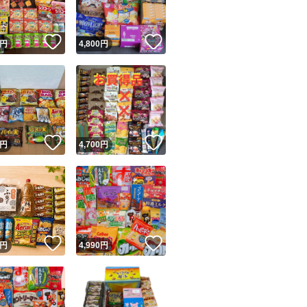
ギンビス たべっ子
！
いいね！
いいね！
円
4,800
円
賞味期限26.10.21
ギンビス アスパラ
賞味期限26.11.15
！
いいね！
いいね！
円
4,700
円
リサイクル箱にそ
配送中の溶け割れ
！
いいね！
いいね！
円
4,990
円