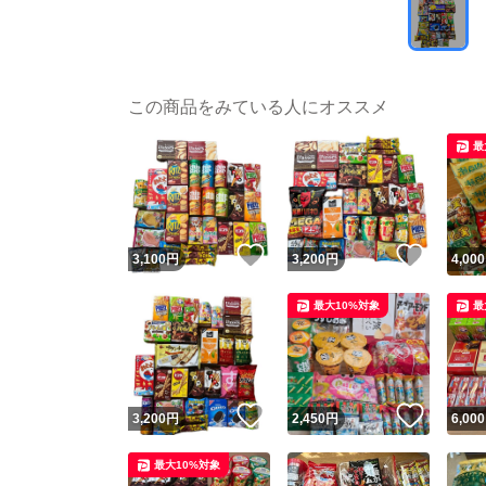
この商品をみている人にオススメ
最
いいね！
いいね
3,100
円
3,200
円
4,000
最大10%対象
最
いいね！
いいね
3,200
円
2,450
円
6,000
最大10%対象