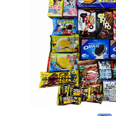
1
/
1