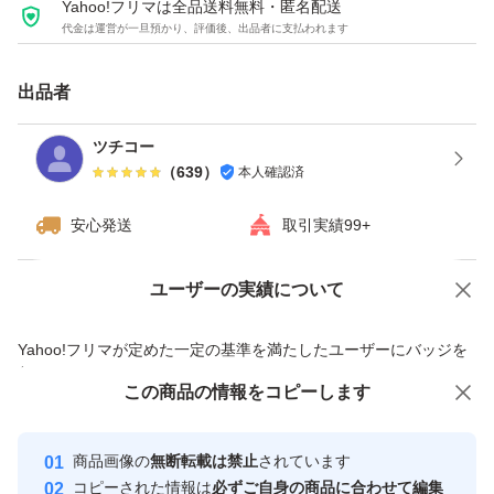
Yahoo!フリマは全品送料無料・匿名配送
代金は運営が一旦預かり、評価後、出品者に支払われます
出品者
ツチコー
（
639
）
本人確認済
安心発送
取引実績99+
ユーザーの実績について
価格の相談
商品への質問
商品への質問からの値下げ交渉、不適切なカテゴリ変更依頼は禁止です
Yahoo!フリマが定めた一定の基準を満たしたユーザーにバッジを
付与しています
この商品をみている人にオススメ
この商品の情報をコピーします
安心取引出品者
Yahoo!フリマの基準をクリアした安
安心取引出品者
商品画像の
無断転載は禁止
されています
心・安全なユーザーです
コピーされた情報は
必ずご自身の商品に合わせて編集