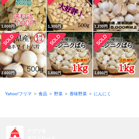
1,000
円
1,300
円
1,330
円
1,600
円
1,600
円
1,600
円
Yahoo!フリマ
食品
野菜
香味野菜
にんにく