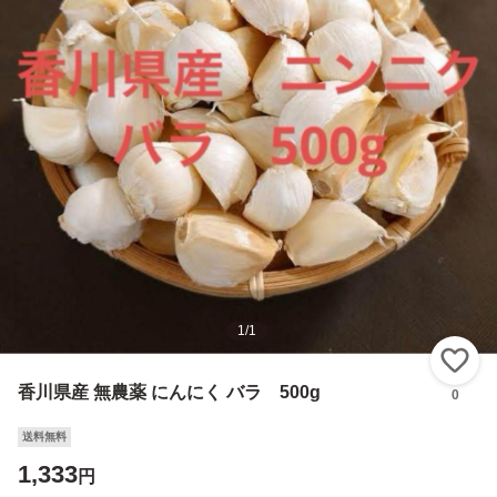
1
/
1
い
香川県産 無農薬 にんにく バラ 500g
0
送料無料
1,333
円