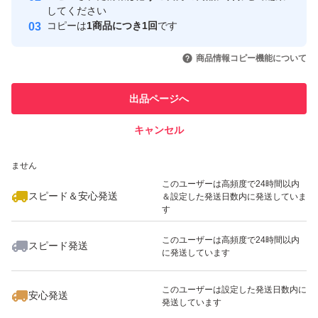
取引実績
してください
コピーは
1商品につき1回
です
このユーザーはYahoo!フリマの取
取引実績◯+
いいね！
いいね！
1,333
円
1,333
円
1,333
円
引を完了させた実績があります
商品情報コピー機能について
このユーザーは他フリマサービス
他フリマ実績◯+
出品ページへ
での取引実績があります
キャンセル
スピード&安心発送
いいね！
いいね！
1,333
※このバッジは実績に基づく表示であり、発送を保証しているものではあり
円
1,333
円
1,333
円
ません
このユーザーは高頻度で24時間以内
スピード＆安心発送
＆設定した発送日数内に発送していま
す
このユーザーは高頻度で24時間以内
スピード発送
に発送しています
いいね！
いいね！
1,333
円
1,333
円
1,333
円
このユーザーは設定した発送日数内に
安心発送
発送しています