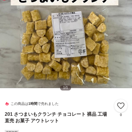
1
/
1
この商品は
1時間
で売れました
い
201 さつまいもクランチ チョコレート 裸品 工場
0
直売 お菓子 アウトレット