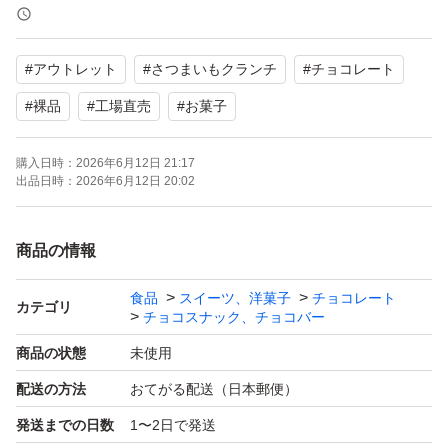
解の上お願いします。
厚みがギリギリのため緩衝材なしで専用封筒に入れる梱包
#
アウトレット
#
さつまいもクランチ
#
チョコレート
になります。
アウトレット品ですが輸送中にも割れ等が発生することが
#
裸品
#
工場直売
#
お菓子
あります。
購入日時：
2026年6月12日 21:17
在庫状況や賞味期限等により値段が変動しますがご了承く
出品日時：
2026年6月12日 20:02
ださい。
理解のあるかたのみご購入をお願い致します。
商品の情報
出品者都合で削除、再出品する事があります。
食品
スイーツ、洋菓子
チョコレート
カテゴリ
チョコスナック、チョコバー
商品の状態
未使用
出品中以外の物は基本的には在庫ありません。
配送の方法
おてがる配送（日本郵便）
soldout品の在庫の問い合わせ、値下げ交渉、受け取り通
知できない方、ブロックします。
発送までの日数
1〜2日で発送