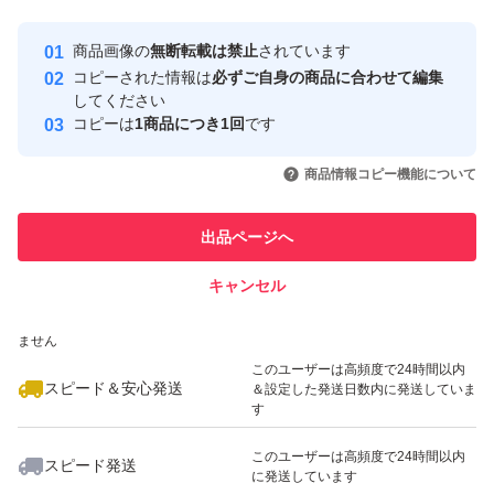
最大10%対象
最大10%対象
Yahoo!フリマの基準をクリアした安
安心取引出品者
商品画像の
無断転載は禁止
されています
心・安全なユーザーです
コピーされた情報は
必ずご自身の商品に合わせて編集
取引実績
してください
コピーは
1商品につき1回
です
このユーザーはYahoo!フリマの取
取引実績◯+
いいね！
いいね！
1,100
円
680
円
1,100
円
引を完了させた実績があります
商品情報コピー機能について
最大10%対象
最大10%対象
このユーザーは他フリマサービス
他フリマ実績◯+
出品ページへ
での取引実績があります
キャンセル
スピード&安心発送
いいね！
いいね！
1,000
※このバッジは実績に基づく表示であり、発送を保証しているものではあり
円
1,170
円
1,040
円
ません
このユーザーは高頻度で24時間以内
スピード＆安心発送
＆設定した発送日数内に発送していま
す
このユーザーは高頻度で24時間以内
スピード発送
に発送しています
いいね！
いいね！
560
円
680
円
1,000
円