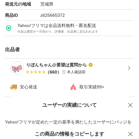
発送元の地域
茨城県
商品ID
z625665372
Yahoo!フリマは全品送料無料・匿名配送
代金は運営が一旦預かり、評価後、出品者に支払われます
出品者
りぼんちゃん@要望は質問から
（
660
）
本人確認前
安心発送
取引実績99+
ユーザーの実績について
価格の相談
商品への質問
商品への質問からの値下げ交渉、不適切なカテゴリ変更依頼は禁止です
Yahoo!フリマが定めた一定の基準を満たしたユーザーにバッジを
付与しています
この商品をみている人にオススメ
この商品の情報をコピーします
安心取引出品者