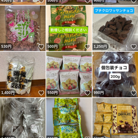
いいね！
いいね！
450
円
550
円
900
円
いいね！
いいね！
530
円
500
円
1,250
円
いいね！
いいね！
1,400
円
550
円
990
円