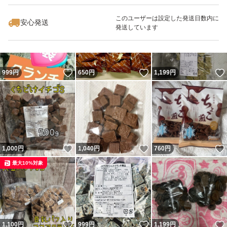
このユーザーは設定した発送日数内に
安心発送
発送しています
いいね！
いいね！
999
円
650
円
1,199
円
いいね！
いいね！
1,000
円
1,040
円
760
円
最大10%対象
いいね！
いいね！
1,100
円
999
円
1,199
円