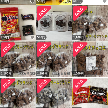
いいね！
いいね！
850
円
500
円
600
円
いいね！
700
円
580
円
1,100
円
1,100
円
1,199
円
1,000
円