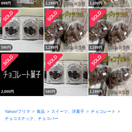
699
円
1,199
円
1,100
円
580
円
1,199
円
1,199
円
2,000
円
580
円
1,199
円
Yahoo!フリマ
食品
スイーツ、洋菓子
チョコレート
チョコスナック、チョコバー