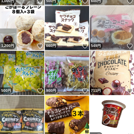
いいね！
いいね！
1,000
円
500
円
600
円
いいね！
いいね！
1,200
円
660
円
549
円
いいね！
いいね！
500
円
900
円
711
円