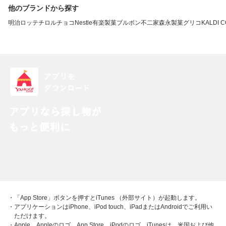
他のブランドから探す
明治
ロッテ
チロルチョコ
Nestle
有楽製菓
ブルボン
不二家
森永製菓
グリコ
KALDI 
・「App Store」ボタンを押すとiTunes （外部サイト）が起動します。
・アプリケーションはiPhone、iPod touch、iPadまたはAndroidでご利用い
ただけます。
・Apple、Appleのロゴ、App Store、iPodのロゴ、iTunesは、米国および他