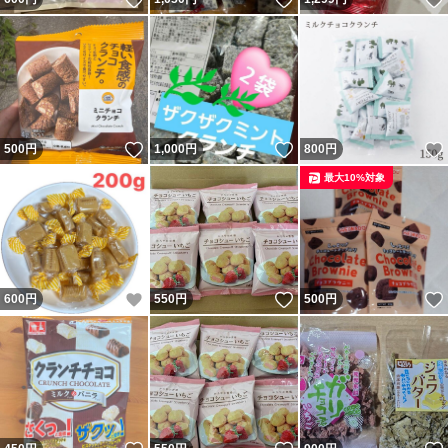
いいね！
いいね！
500
円
1,000
円
800
円
最大10%対象
いいね！
いいね！
600
円
550
円
500
円