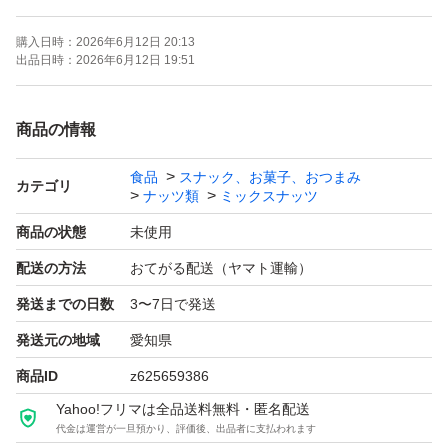
ご注文より約150日
購入日時：
2026年6月12日 20:13
(画像の賞味期限はサンプルになります。ご注文を受けて
出品日時：
2026年6月12日 19:51
から製造します！)
商品の情報
《コメント》
食品
スナック、お菓子、おつまみ
アメリカ産ノンパレル種の素焼きアーモンド、アメリカ産
カテゴリ
ナッツ類
ミックスナッツ
の生くるみの2種ミックスナッツです♪
商品の状態
未使用
配送の方法
おてがる配送（ヤマト運輸）
3種ミックスナッツのカシューナッツはいらないから、く
発送までの日数
3〜7日で発送
るみやアーモンドをいっぱい食べたいあなたに(^^)
発送元の地域
愛知県
★全てご注文いただいてから袋詰いたしますので、新鮮な
商品ID
z625659386
ナッツをお届けいたします^ - ^
Yahoo!フリマは全品送料無料・匿名配送
代金は運営が一旦預かり、評価後、出品者に支払われます
★チャック付き袋でのお届けですので、保存にも便利！