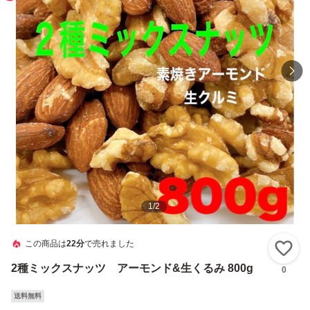
1
/
2
この商品は
22分
で売れました
い
2種ミックスナッツ アーモンド&生くるみ 800g
0
送料無料