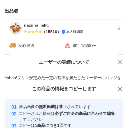
★ドライフルーツとナッツのミックスは発送日の袋詰めで
出品者
もナッツがしけてしまう可能性がございます。ご理解・ご
了承下さい。
nazuna_mkt.
（
15516
）
本人確認済
種類ミックスナッツ
安心発送
取引実績99+
ユーザーの実績について
価格の相談
商品への質問
商品への質問からの値下げ交渉、不適切なカテゴリ変更依頼は禁止です
Yahoo!フリマが定めた一定の基準を満たしたユーザーにバッジを
付与しています
この商品をみている人にオススメ
この商品の情報をコピーします
安心取引出品者
最大10%対象
最大10%対象
Yahoo!フリマの基準をクリアした安
安心取引出品者
商品画像の
無断転載は禁止
されています
心・安全なユーザーです
コピーされた情報は
必ずご自身の商品に合わせて編集
取引実績
してください
コピーは
1商品につき1回
です