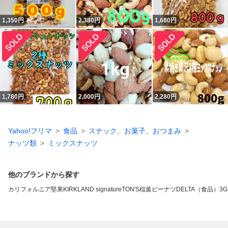
1,350
円
2,380
円
1,680
円
1,780
円
2,000
円
2,280
円
Yahoo!フリマ
食品
スナック、お菓子、おつまみ
ナッツ類
ミックスナッツ
他のブランドから探す
カリフォルニア堅果
KIRKLAND signature
TON'S
稲葉ピーナツ
DELTA（食品）
3G