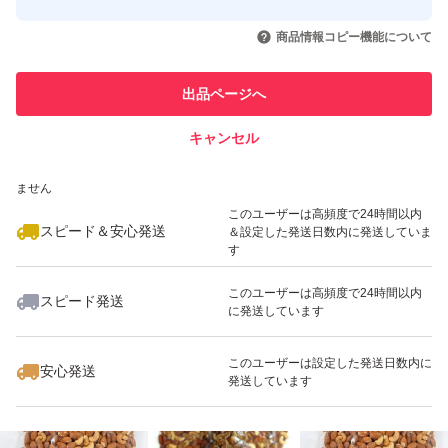
このユーザーはYahoo!フリマの取
取引実績◯+
いいね！
いいね！
1,580
円
1,580
円
1,580
円
引を完了させた実績があります
商品情報コピー機能について
最大10%対象
最大10%対象
最大10%対象
このユーザーは他フリマサービス
他フリマ実績◯+
出品ページへ
での取引実績があります
キャンセル
スピード&安心発送
いいね！
いいね！
1,380
※このバッジは実績に基づく表示であり、発送を保証しているものではあり
円
2,380
円
1,380
円
ません
このユーザーは高頻度で24時間以内
スピード＆安心発送
＆設定した発送日数内に発送していま
す
このユーザーは高頻度で24時間以内
スピード発送
に発送しています
いいね！
いいね！
1,350
円
1,999
円
1,780
円
このユーザーは設定した発送日数内に
安心発送
発送しています