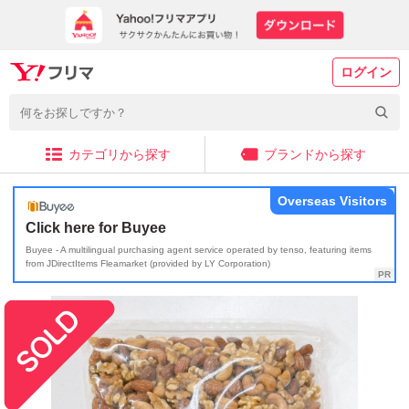
ログイン
カテゴリから探す
ブランドから探す
Overseas Visitors
Click here for Buyee
Buyee - A multilingual purchasing agent service operated by tenso, featuring items
from JDirectItems Fleamarket (provided by LY Corporation)