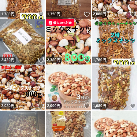
いいね！
いいね！
1,780
円
1,350
円
2,080
円
最大10%対象
いいね！
いいね！
2,430
円
2,380
円
1,780
円
いいね！
いいね！
2,080
円
2,000
円
1,680
円