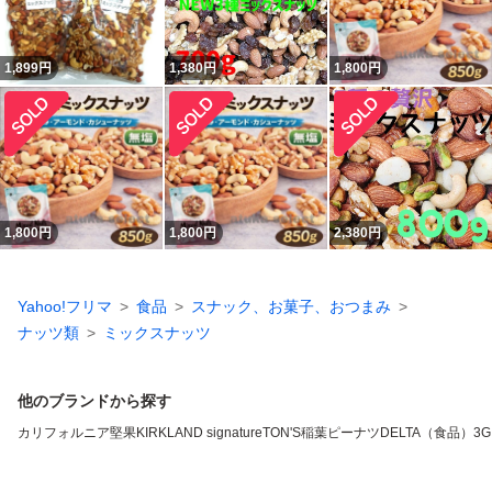
1,899
円
1,380
円
1,800
円
1,800
円
1,800
円
2,380
円
Yahoo!フリマ
食品
スナック、お菓子、おつまみ
ナッツ類
ミックスナッツ
他のブランドから探す
カリフォルニア堅果
KIRKLAND signature
TON'S
稲葉ピーナツ
DELTA（食品）
3G