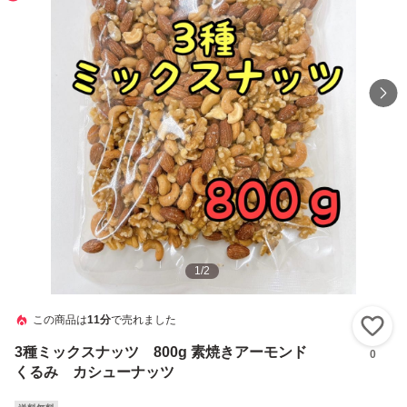
1
/
2
この商品は
11分
で売れました
い
3種ミックスナッツ 800g 素焼きアーモンド
0
くるみ カシューナッツ