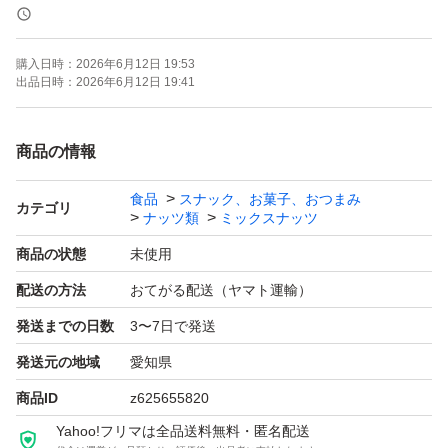
《賞味期限》
ご注文より約150日
購入日時：
2026年6月12日 19:53
(画像の賞味期限はサンプルになります。ご注文を受けて
出品日時：
2026年6月12日 19:41
から製造します！)
商品の情報
《コメント》
食品
スナック、お菓子、おつまみ
アメリカ産ノンパレル種の素焼きアーモンド、アメリカ産
カテゴリ
ナッツ類
ミックスナッツ
の生くるみ、ベトナム産の深煎りカシューナッツの3種ミ
商品の状態
未使用
ックスナッツです♪
配送の方法
おてがる配送（ヤマト運輸）
通常より深煎りで香ばしいカシューナッツを使用しており
発送までの日数
3〜7日で発送
ます^ ^
発送元の地域
愛知県
★全てご注文いただいてから袋詰いたしますので、新鮮な
商品ID
z625655820
ナッツをお届けいたします^ - ^
Yahoo!フリマは全品送料無料・匿名配送