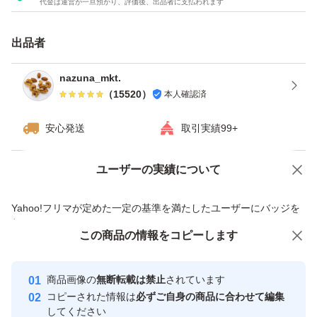
代金は運営が一旦預かり、評価後、出品者に支払われます
★チャック付き袋でのお届けですので、保存にも便利！
★ドライフルーツとナッツのミックスは発送日の袋詰めで
出品者
もナッツがしけてしまう可能性がございます。ご理解・ご
了承下さい。
nazuna_mkt.
（
15520
）
本人確認済
#素焼きアーモンド
安心発送
取引実績99+
#くるみ
#カシューナッツ
ユーザーの実績について
価格の相談
商品への質問
#ミックスナッツ
商品への質問からの値下げ交渉、不適切なカテゴリ変更依頼は禁止です
Yahoo!フリマが定めた一定の基準を満たしたユーザーにバッジを
#ドライフルーツ
付与しています
#ナッツミックス
この商品をみている人にオススメ
この商品の情報をコピーします
安心取引出品者
最大10%対象
最大10%対象
Yahoo!フリマの基準をクリアした安
安心取引出品者
商品画像の
無断転載は禁止
されています
心・安全なユーザーです
コピーされた情報は
必ずご自身の商品に合わせて編集
取引実績
してください