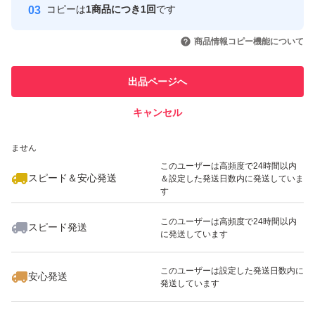
コピーは
1商品につき1回
です
このユーザーはYahoo!フリマの取
取引実績◯+
いいね！
いいね！
1,680
円
1,380
円
1,800
円
引を完了させた実績があります
商品情報コピー機能について
最大10%対象
最大10%対象
このユーザーは他フリマサービス
他フリマ実績◯+
出品ページへ
での取引実績があります
キャンセル
スピード&安心発送
いいね！
いいね！
1,350
※このバッジは実績に基づく表示であり、発送を保証しているものではあり
円
1,099
円
2,280
円
ません
最大10%対象
このユーザーは高頻度で24時間以内
スピード＆安心発送
＆設定した発送日数内に発送していま
す
このユーザーは高頻度で24時間以内
スピード発送
に発送しています
いいね！
いいね！
1,380
円
1,680
円
1,650
円
最大10%対象
最大10%対象
このユーザーは設定した発送日数内に
安心発送
発送しています