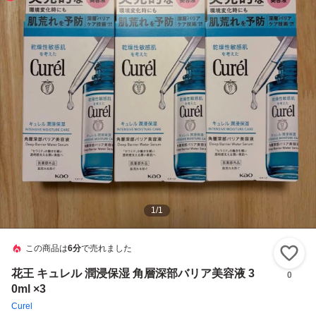
1
/
1
この商品は
6分
で売れました
い
花王 キュレル 潤浸保湿 角層深部バリア美容液 3
0
0ml ×3
Curel