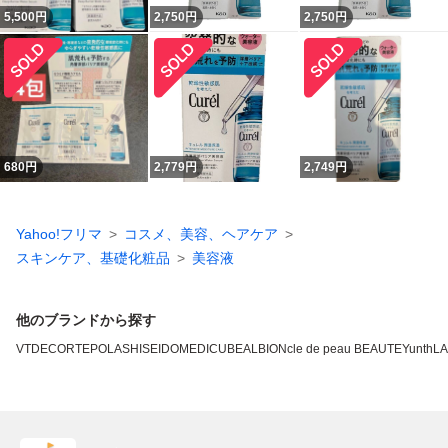
5,500
円
2,750
円
2,750
円
680
円
2,779
円
2,749
円
Yahoo!フリマ
コスメ、美容、ヘアケア
スキンケア、基礎化粧品
美容液
他のブランドから探す
VT
DECORTE
POLA
SHISEIDO
MEDICUBE
ALBION
cle de peau BEAUTE
Yunth
L