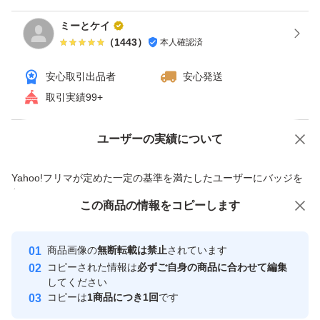
ミーとケイ
（
1443
）
本人確認済
安心取引出品者
安心発送
取引実績99+
ユーザーの実績について
価格の相談
商品への質問
商品への質問からの値下げ交渉、不適切なカテゴリ変更依頼は禁止です
Yahoo!フリマが定めた一定の基準を満たしたユーザーにバッジを
付与しています
この商品をみている人にオススメ
この商品の情報をコピーします
安心取引出品者
Yahoo!フリマの基準をクリアした安
安心取引出品者
商品画像の
無断転載は禁止
されています
心・安全なユーザーです
コピーされた情報は
必ずご自身の商品に合わせて編集
取引実績
してください
コピーは
1商品につき1回
です
このユーザーはYahoo!フリマの取
取引実績◯+
いいね！
いいね！
5,499
円
5,500
円
5,500
円