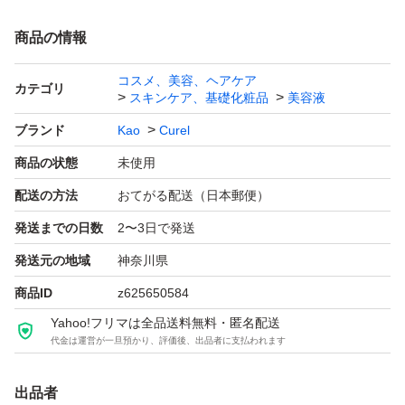
商品の情報
コスメ、美容、ヘアケア
カテゴリ
スキンケア、基礎化粧品
美容液
ブランド
Kao
Curel
商品の状態
未使用
配送の方法
おてがる配送（日本郵便）
発送までの日数
2〜3日で発送
発送元の地域
神奈川県
商品ID
z625650584
Yahoo!フリマは全品送料無料・匿名配送
代金は運営が一旦預かり、評価後、出品者に支払われます
出品者