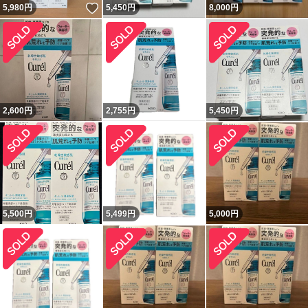
いいね！
5,980
円
5,450
円
8,000
円
2,600
円
2,755
円
5,450
円
5,500
円
5,499
円
5,000
円