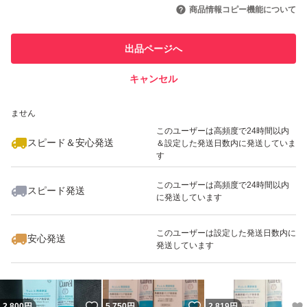
引を完了させた実績があります
商品情報コピー機能について
最大10%対象
このユーザーは他フリマサービス
他フリマ実績◯+
出品ページへ
での取引実績があります
キャンセル
スピード&安心発送
いいね！
いいね！
5,700
※このバッジは実績に基づく表示であり、発送を保証しているものではあり
円
3,500
円
2,900
円
ません
このユーザーは高頻度で24時間以内
スピード＆安心発送
＆設定した発送日数内に発送していま
す
このユーザーは高頻度で24時間以内
スピード発送
に発送しています
いいね！
いいね！
5,600
円
2,860
円
2,900
円
このユーザーは設定した発送日数内に
安心発送
発送しています
いいね！
いいね！
2,800
円
5,750
円
2,819
円